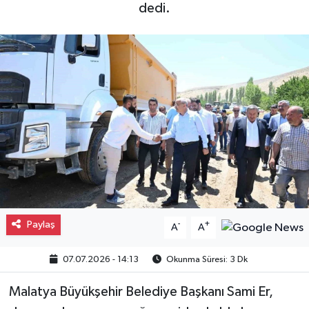
dedi.
Gayrimenkul
Spor
Eğitim
Paylaş
-
+
A
A
07.07.2026 - 14:13
Okunma Süresi: 3 Dk
Malatya Büyükşehir Belediye Başkanı Sami Er,