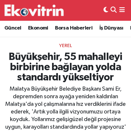
Güncel
Hava Durumu
Güncel
Ekonomi
Borsa Haberleri
İş Dünyası
Ekonomi
Trafik Durumu
YEREL
Borsa Haberleri
Süper Lig Puan Durumu ve Fikstür
Büyükşehir, 55 mahalleyi
birbirine bağlayan yolda
İş Dünyası
Tüm Manşetler
standardı yükseltiyor
Lojistik
Son Dakika Haberleri
Malatya Büyükşehir Belediye Başkanı Sami Er,
depremden sonra ayağa yeniden kaldırılan
Otovitrin
Haber Arşivi
Malatya'da yol çalışmalarına hız verdiklerini ifade
ederek, 'Artık yolla ilgili vizyonumuzu ortaya
Asayiş
koyduk. Yollarımız gelişigüzel değil projesine
uygun, karayolları standardında yollar yapıyoruz'
Magazin