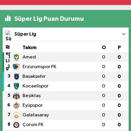
Süper Lig Puan Durumu
Süper Lig
#
Takım
O
P
1
Amed
0
0
2
Erzurumspor FK
0
0
3
Başakşehir
0
0
4
Kocaelispor
0
0
5
Beşiktaş
0
0
6
Eyüpspor
0
0
7
Galatasaray
0
0
8
Çorum FK
0
0