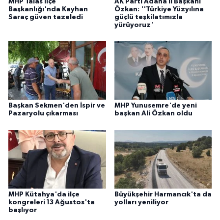
MHP Talas İlçe
AK Parti Adana İl Başkanı
Başkanlığı'nda Kayhan
Özkan: ''Türkiye Yüzyılına
Saraç güven tazeledi
güçlü teşkilatımızla
yürüyoruz'
Başkan Sekmen'den İspir ve
MHP Yunusemre'de yeni
Pazaryolu çıkarması
başkan Ali Özkan oldu
MHP Kütahya'da ilçe
Büyükşehir Harmancık'ta da
kongreleri 13 Ağustos'ta
yolları yeniliyor
başlıyor