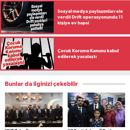
Sosyal medya paylaşımları ele
verdi! Drift operasyonunda 11
kişiye ev hapsi
Çocuk Koruma Kanunu kabul
edilerek yasalaştı
Bunlar da ilginizi çekebilir