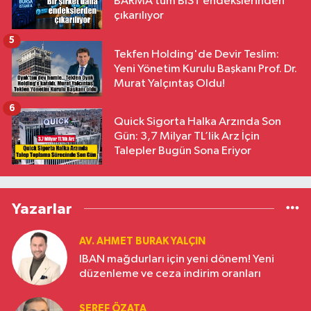
BARMA tüm BIST endekslerinden
çıkarılıyor
5
Tekfen Holding'de Devir Teslim:
Yeni Yönetim Kurulu Başkanı Prof. Dr.
Murat Yalçıntaş Oldu!
6
Quick Sigorta Halka Arzında Son
Gün: 3,7 Milyar TL’lik Arz İçin
Talepler Bugün Sona Eriyor
Yazarlar
AV. AHMET BURAK YALÇIN
IBAN mağdurları için yeni dönem! Yeni
düzenleme ve ceza indirim oranları
ŞEREF ÖZATA