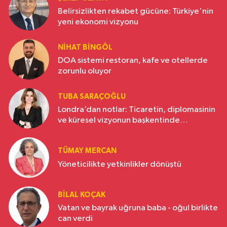
Belirsizlikten rekabet gücüne: Türkiye'nin
yeni ekonomi vizyonu
NIHAT BINGÖL
DOA sistemi restoran, kafe ve otellerde
zorunlu oluyor
TUBA SARAÇOĞLU
Londra’dan notlar: Ticaretin, diplomasinin
ve küresel vizyonun başkentinde
Türkiye’nin yükselen gücü
TÜMAY MERCAN
Yöneticilikte yetkinlikler dönüştü
BILAL KOÇAK
Vatan ve bayrak uğruna baba - oğul birlikte
can verdi