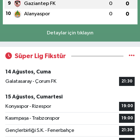
9
Gaziantep FK
0
0
10
Alanyaspor
0
0
Detaylar için tıklayın
Süper Lig Fikstür
14 Ağustos, Cuma
Galatasaray - Çorum FK
21:30
15 Ağustos, Cumartesi
Konyaspor - Rizespor
19:00
Kasımpaşa - Trabzonspor
19:00
Gençlerbirliği S.K. - Fenerbahçe
21:30