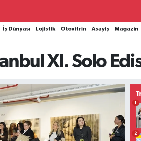
İş Dünyası
Lojistik
Otovitrin
Asayiş
Magazin
anbul XI. Solo Edi
T
1
2