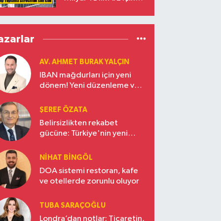
Talepler Bugün Sona
Eriyor
azarlar
AV. AHMET BURAK YALÇIN
IBAN mağdurları için yeni
dönem! Yeni düzenleme ve
ceza indirim oranları
ŞEREF ÖZATA
Belirsizlikten rekabet
gücüne: Türkiye'nin yeni
ekonomi vizyonu
NIHAT BINGÖL
DOA sistemi restoran, kafe
ve otellerde zorunlu oluyor
TUBA SARAÇOĞLU
Londra’dan notlar: Ticaretin,