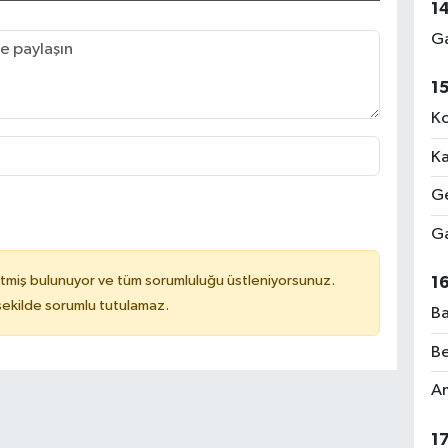
1
Ga
1
Ko
Ka
Ge
Ga
tmiş bulunuyor ve tüm sorumluluğu üstleniyorsunuz.
1
 şekilde sorumlu tutulamaz.
Ba
Be
Am
1