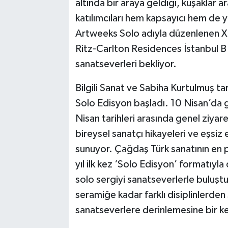
altında bir araya geldiği, kuşaklar ar
katılımcıları hem kapsayıcı hem de ye
Artweeks Solo adıyla düzenlenen XI.
Ritz-Carlton Residences İstanbul B 
sanatseverleri bekliyor.
Bilgili Sanat ve Sabiha Kurtulmuş t
Solo Edisyon başladı. 10 Nisan’da g
Nisan tarihleri arasında genel ziyare
bireysel sanatçı hikayeleri ve eşsiz 
sunuyor. Çağdaş Türk sanatının en pr
yıl ilk kez ‘Solo Edisyon’ formatıyla 
solo sergiyi sanatseverlerle buluş
seramiğe kadar farklı disiplinlerden 
sanatseverlere derinlemesine bir keş