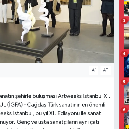
3
4
-
+
A
A
5
 sanatın şehirle buluşması Artweeks Istanbul XI.
UL (İGFA) - Çağdaş Türk sanatının en önemli
6
eks Istanbul, bu yıl XI. Edisyonu ile sanat
nuyor. Genç ve usta sanatçıların aynı çatı