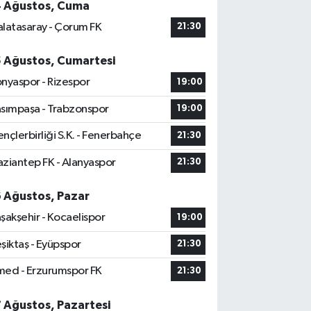
4 Ağustos, Cuma
latasaray - Çorum FK
21:30
5 Ağustos, Cumartesi
nyaspor - Rizespor
19:00
sımpaşa - Trabzonspor
19:00
nçlerbirliği S.K. - Fenerbahçe
21:30
ziantep FK - Alanyaspor
21:30
6 Ağustos, Pazar
şakşehir - Kocaelispor
19:00
şiktaş - Eyüpspor
21:30
ed - Erzurumspor FK
21:30
7 Ağustos, Pazartesi