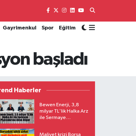
Gayrimenkul
Spor
Eğitim
syon başladı
rend Haberler
Bewen Enerji, 3,8
milyar TL'lik Halka Arz
ile Sermaye
Piyasalarına Adım
Atıyor
Maliyet krizi Borsa