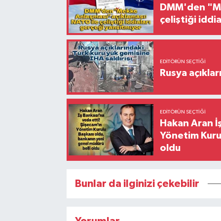
DMM'den "Mek
çeliştiği idd
EDITÖRÜN SEÇTIĞI
Rusya açıklar
EDITÖRÜN SEÇTIĞI
Hakan Aran İş
Yönetim Kurul
oldu
Bunlar da ilginizi çekebilir