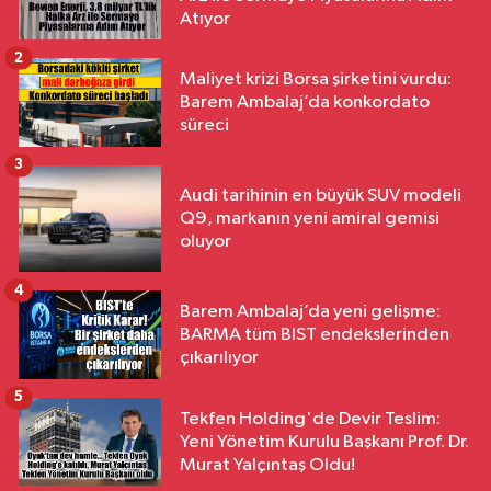
Atıyor
2
Maliyet krizi Borsa şirketini vurdu:
Barem Ambalaj’da konkordato
süreci
3
Audi tarihinin en büyük SUV modeli
Q9, markanın yeni amiral gemisi
oluyor
4
Barem Ambalaj’da yeni gelişme:
BARMA tüm BIST endekslerinden
çıkarılıyor
5
Tekfen Holding'de Devir Teslim:
Yeni Yönetim Kurulu Başkanı Prof. Dr.
Murat Yalçıntaş Oldu!