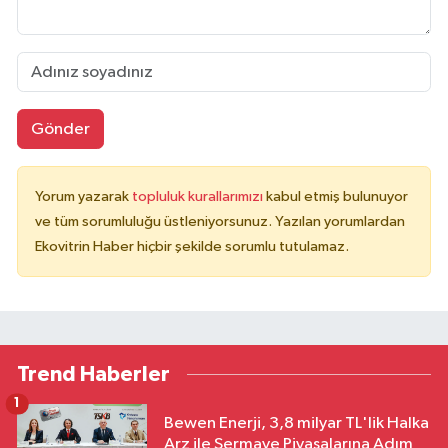
Gönder
Yorum yazarak
topluluk kurallarımızı
kabul etmiş bulunuyor
ve tüm sorumluluğu üstleniyorsunuz. Yazılan yorumlardan
Ekovitrin Haber hiçbir şekilde sorumlu tutulamaz.
Trend Haberler
1
Bewen Enerji, 3,8 milyar TL'lik Halka
Arz ile Sermaye Piyasalarına Adım