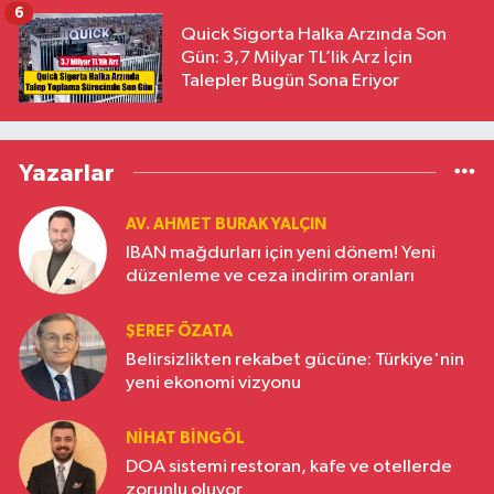
6
Quick Sigorta Halka Arzında Son
Gün: 3,7 Milyar TL’lik Arz İçin
Talepler Bugün Sona Eriyor
Yazarlar
AV. AHMET BURAK YALÇIN
IBAN mağdurları için yeni dönem! Yeni
düzenleme ve ceza indirim oranları
ŞEREF ÖZATA
Belirsizlikten rekabet gücüne: Türkiye'nin
yeni ekonomi vizyonu
NIHAT BINGÖL
DOA sistemi restoran, kafe ve otellerde
zorunlu oluyor