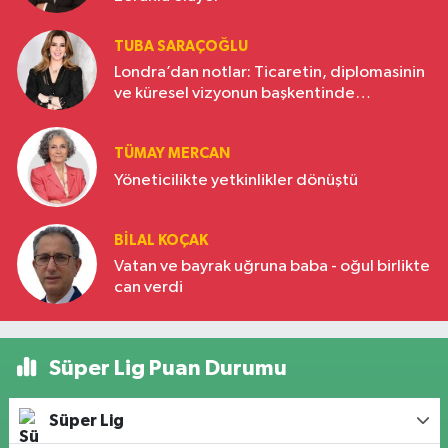
TUBA SARAÇOĞLU
Londra’dan notlar: Ticaretin, diplomasinin
ve küresel vizyonun başkentinde
Türkiye’nin yükselen gücü
TÜMAY MERCAN
Yöneticilikte yetkinlikler dönüştü
BILAL KOÇAK
Vatan ve bayrak uğruna baba - oğul birlikte
can verdi
Süper Lig Puan Durumu
Süper Lig