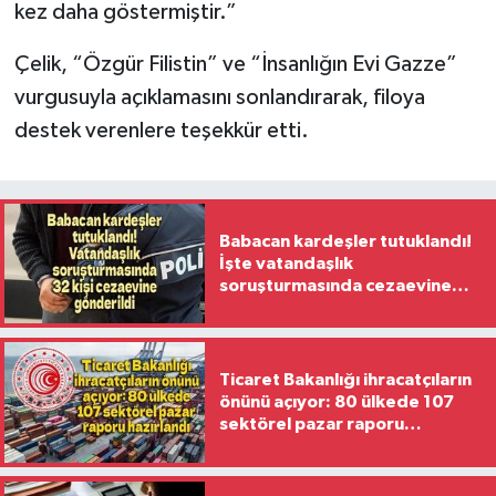
kez daha göstermiştir.”
Çelik, “Özgür Filistin” ve “İnsanlığın Evi Gazze”
vurgusuyla açıklamasını sonlandırarak, filoya
destek verenlere teşekkür etti.
Babacan kardeşler tutuklandı!
İşte vatandaşlık
soruşturmasında cezaevine
gönderilen 32 isim
Ticaret Bakanlığı ihracatçıların
önünü açıyor: 80 ülkede 107
sektörel pazar raporu
hazırlandı