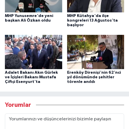
MHP Yunusemre'de yeni
MHP Kütahya'da ilçe
başkan Ali Özkan oldu
kongreleri 13 Ağustos'ta
başlıyor
Adalet Bakanı Akın Gürlek
Erenköy Direnişi'nin 62'nci
ve İçişleri Bakanı Mustafa
yıl dönümünde şehitler
Çiftçi Esenyurt'ta
törenle anıldı
Yorumlar