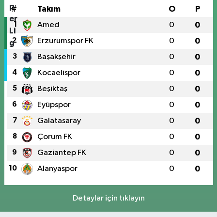
#
Takım
O
P
1
Amed
0
0
2
Erzurumspor FK
0
0
3
Başakşehir
0
0
4
Kocaelispor
0
0
5
Beşiktaş
0
0
6
Eyüpspor
0
0
7
Galatasaray
0
0
8
Çorum FK
0
0
9
Gaziantep FK
0
0
10
Alanyaspor
0
0
Detaylar için tıklayın