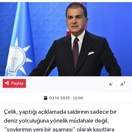
Gayrimenkul
Spor
Eğitim
Paylaş
-
+
A
A
02.10.2025 - 12:00
Çelik, yaptığı açıklamada saldırının sadece bir
deniz yolculuğuna yönelik müdahale değil,
“soykırımın yeni bir aşaması” olarak kayıtlara