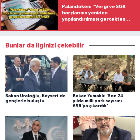
Palandöken: "Vergi ve SGK
borçlarının yeniden
yapılandırılması gerçekten
önemli bir fırsat"
Bunlar da ilginizi çekebilir
Bakan Uraloğlu, Kayseri'de
Bakan Yumaklı: 'Son 24
gençlerle buluştu
yılda milli park sayısını
696'ya çıkardık'