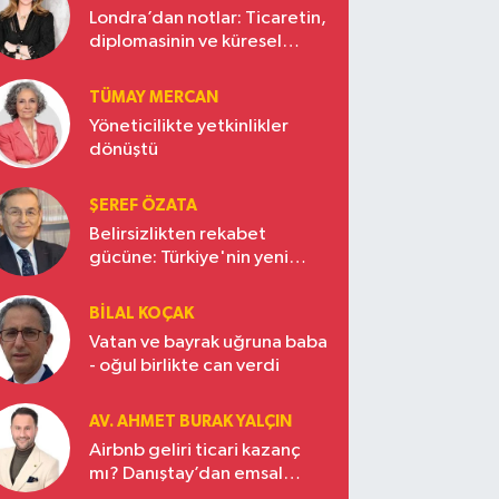
Londra’dan notlar: Ticaretin,
diplomasinin ve küresel
vizyonun başkentinde
Türkiye’nin yükselen gücü
TÜMAY MERCAN
Yöneticilikte yetkinlikler
dönüştü
ŞEREF ÖZATA
Belirsizlikten rekabet
gücüne: Türkiye'nin yeni
ekonomi vizyonu
BILAL KOÇAK
Vatan ve bayrak uğruna baba
- oğul birlikte can verdi
AV. AHMET BURAK YALÇIN
Airbnb geliri ticari kazanç
mı? Danıştay’dan emsal
karar!