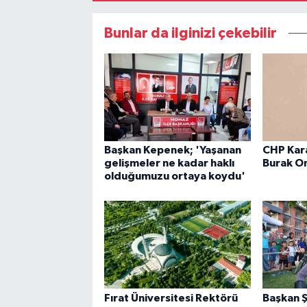
Bunlar da ilginizi çekebilir
Başkan Kepenek; 'Yaşanan
CHP Kara
gelişmeler ne kadar haklı
Burak O
olduğumuzu ortaya koydu'
Fırat Üniversitesi Rektörü
Başkan Ş