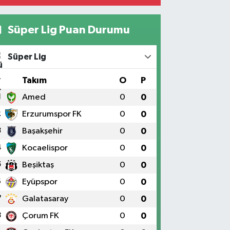
Süper Lig Puan Durumu
Süper Lig
#
Takım
O
P
1
Amed
0
0
2
Erzurumspor FK
0
0
3
Başakşehir
0
0
4
Kocaelispor
0
0
5
Beşiktaş
0
0
6
Eyüpspor
0
0
7
Galatasaray
0
0
8
Çorum FK
0
0