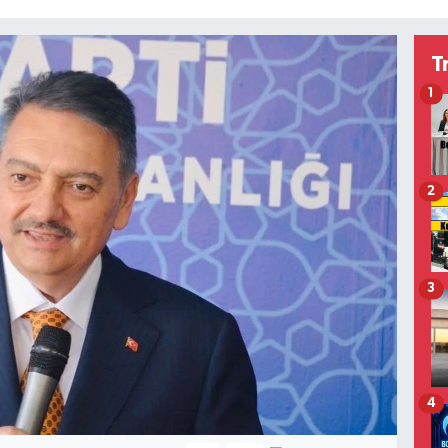
T
1
2
3
4