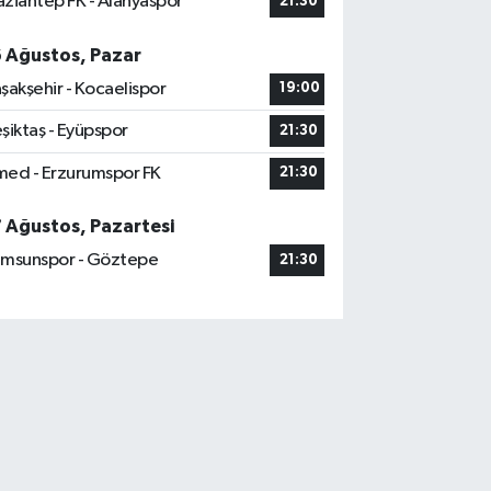
ziantep FK - Alanyaspor
21:30
6 Ağustos, Pazar
şakşehir - Kocaelispor
19:00
şiktaş - Eyüpspor
21:30
ed - Erzurumspor FK
21:30
7 Ağustos, Pazartesi
msunspor - Göztepe
21:30