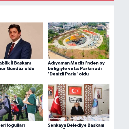
bük İl Başkanı
Adıyaman Meclisi'nden oy
nur Gündüz oldu
birliğiyle vefa: Parkın adı
'Denizli Parkı' oldu
erifoğulları
Şenkaya Belediye Başkanı