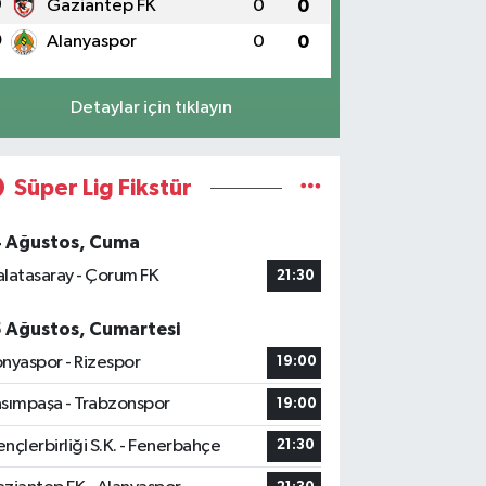
9
Gaziantep FK
0
0
0
Alanyaspor
0
0
Detaylar için tıklayın
Süper Lig Fikstür
4 Ağustos, Cuma
latasaray - Çorum FK
21:30
5 Ağustos, Cumartesi
nyaspor - Rizespor
19:00
sımpaşa - Trabzonspor
19:00
nçlerbirliği S.K. - Fenerbahçe
21:30