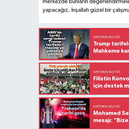
merkezde bunların değerlendirmeler
yapacağız. İnşallah güzel bir çalış
EDITÖRÜN SEÇTIĞI
Trump tarifel
Mahkeme kara
EDITÖRÜN SEÇTIĞI
Filistin Konv
için destek me
EDITÖRÜN SEÇTIĞI
Mohamed Sala
mesajı: "Biz