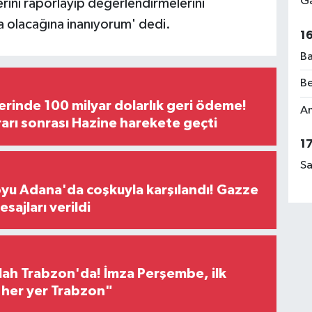
Ga
ini raporlayıp değerlendirmelerini
ma olacağına inanıyorum' dedi.
1
Ba
Be
erinde 100 milyar dolarlık geri ödeme!
Am
rı sonrası Hazine harekete geçti
1
Sa
oyu Adana'da coşkuyla karşılandı! Gazze
sajları verildi
h Trabzon'da! İmza Perşembe, ilk
e her yer Trabzon"