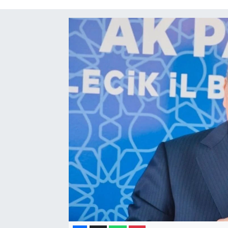
Gayrimenkul
Spor
Eğitim