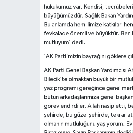
hukukumuz var. Kendisi, tecrübeleriy
büyüğümüzdür. Sağlık Bakan Yardım
Bu anlamda hem ilimize katkıları hem
fevkalade önemli ve büyüktür. Ben 
mutluyum' dedi.
'AK Parti'mizin bayrağını göklere çı
AK Parti Genel Başkan Yardımcısı A
Bilecik'te olmaktan büyük bir mutlu
yaz programı gereğince genel merke
bütün arkadaşlarımıza genel başkan 
görevlendirdiler. Allah nasip etti, b
şehirde, bu güzel şehirde, tekrar ata
olmanın mutluluğunu yaşıyorum. Eve
Biraz evvel Sayın Başkanımın dediği