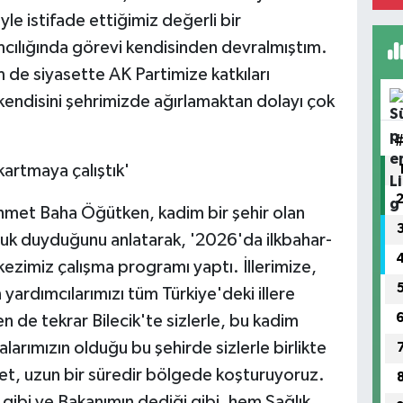
le istifade ettiğimiz değerli bir
cılığında görevi kendisinden devralmıştım.
 de siyasette AK Partimize katkıları
kendisini şehrimizde ağırlamaktan dolayı çok
kartmaya çalıştık'
hmet Baha Öğütken, kadim bir şehir olan
luk duyduğunu anlatarak, '2026'da ilkbahar-
zimiz çalışma programı yaptı. İllerimize,
yardımcılarımızı tüm Türkiye'deki illere
en de tekrar Bilecik'te sizlerle, bu kadim
larımızın olduğu bu şehirde sizlerle birlikte
t, uzun bir süredir bölgede koşturuyoruz.
 gibi ve Bakanımın dediği gibi, hem Sağlık