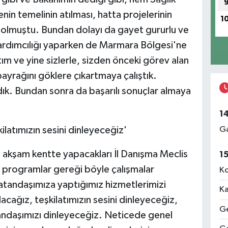
in temelinin atılması, hatta projelerinin
1
m olmuştu. Bundan dolayı da gayet gururlu ve
Yardımcılığı yaparken de Marmara Bölgesi'ne
m ve yine sizlerle, sizden önceki görev alan
bayrağını göklere çıkartmaya çalıştık.
ldık. Bundan sonra da başarılı sonuçlar almaya
1
kilatımızın sesini dinleyeceğiz'
Ga
akşam kentte yapacakları İl Danışma Meclis
1
 programlar gereği böyle çalışmalar
Ko
vatandaşımıza yaptığımız hizmetlerimizi
Ka
olacağız, teşkilatımızın sesini dinleyeceğiz,
Ge
atandaşımızı dinleyeceğiz. Neticede genel