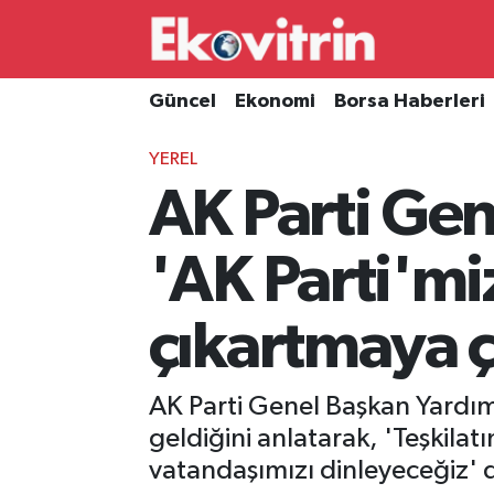
Güncel
Hava Durumu
Güncel
Ekonomi
Borsa Haberleri
Ekonomi
Trafik Durumu
YEREL
AK Parti Gen
Borsa Haberleri
Süper Lig Puan Durumu ve Fikstür
İş Dünyası
Tüm Manşetler
'AK Parti'mi
Lojistik
Son Dakika Haberleri
çıkartmaya ça
Otovitrin
Haber Arşivi
AK Parti Genel Başkan Yardım
Asayiş
geldiğini anlatarak, 'Teşkilatı
vatandaşımızı dinleyeceğiz' 
Magazin