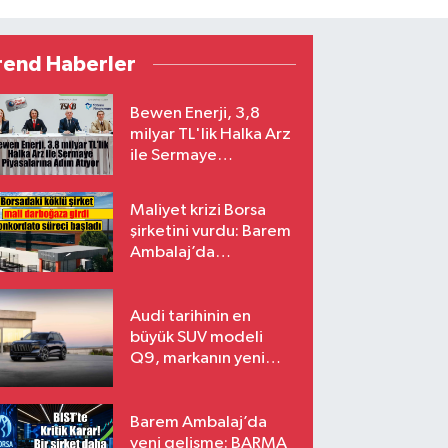
rend Haberler
Bewen Enerji, 3,8
milyar TL'lik Halka Arz
ile Sermaye
Piyasalarına Adım
Atıyor
Maliyet krizi Borsa
şirketini vurdu: Barem
Ambalaj’da
konkordato süreci
Audi tarihinin en
büyük SUV modeli
Q9, markanın yeni
amiral gemisi oluyor
Barem Ambalaj’da
yeni gelişme: BARMA