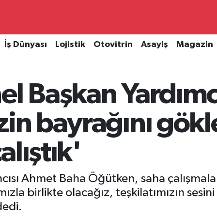
İş Dünyası
Lojistik
Otovitrin
Asayiş
Magazin
el Başkan Yardımc
zin bayrağını gökl
lıştık'
cısı Ahmet Baha Öğütken, saha çalışmalar
mızla birlikte olacağız, teşkilatımızın sesin
dedi.