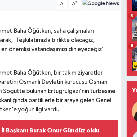
-
+
A
A
5
hmet Baha Öğütken, saha çalışmaları
rak, 'Teşkilatımızla birlikte olacağız,
6
e en önemlisi vatandaşımızı dinleyeceğiz'
hmet Baha Öğütken, bir takım ziyaretler
ziyaretini Osmanlı Devletin kurucusu Osman
Y
eri Söğütte bulunan Ertuğrulgazi'nin türbesine
şkanlığında partililerle bir araya gelen Genel
ken'e yoğun ilgi vardı.
İl Başkanı Burak Onur Gündüz oldu