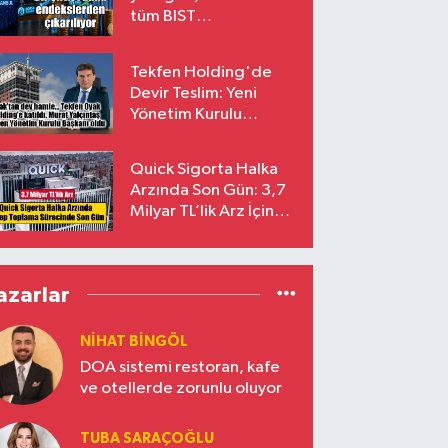
tüm BIST
endekslerinden
çıkarılıyor
Tekfen Holding'de
Devir Teslim: Yeni
Yönetim Kurulu
Başkanı Prof. Dr. Murat
Yalçıntaş Oldu!
Quick Sigorta Halka
Arzında Son Gün: 3,7
Milyar TL’lik Arz İçin
Talepler Bugün Sona
Eriyor
azarlar
NIHAT BINGÖL
DOA sistemi restoran, kafe
ve otellerde zorunlu oluyor
TUBA SARAÇOĞLU