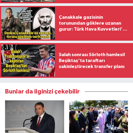
Çanakkale gazisinin
torunundan göklere uzanan
gurur: Türk Hava Kuvvetleri’nin
ilk kadın generali oldu
Salah sonrası Sörloth hamlesi!
Beşiktaş'ta taraftarı
sakinleştirecek transfer planı
Bunlar da ilginizi çekebilir