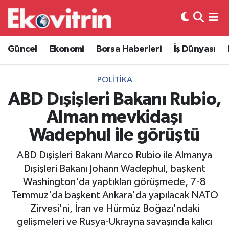
Güncel
Hava Durumu
Güncel
Ekonomi
Borsa Haberleri
İş Dünyası
Ekonomi
Trafik Durumu
POLITIKA
Borsa Haberleri
Süper Lig Puan Durumu ve Fikstür
ABD Dışişleri Bakanı Rubio,
Alman mevkidaşı
İş Dünyası
Tüm Manşetler
Wadephul ile görüştü
Lojistik
Son Dakika Haberleri
ABD Dışişleri Bakanı Marco Rubio ile Almanya
Dışişleri Bakanı Johann Wadephul, başkent
Otovitrin
Haber Arşivi
Washington'da yaptıkları görüşmede, 7-8
Temmuz'da başkent Ankara'da yapılacak NATO
Asayiş
Zirvesi'ni, İran ve Hürmüz Boğazı'ndaki
gelişmeleri ve Rusya-Ukrayna savaşında kalıcı
Magazin