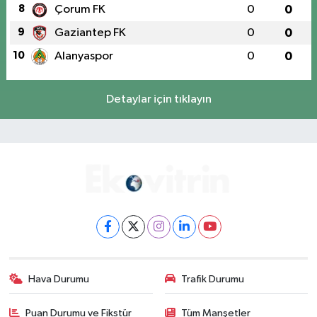
8
Çorum FK
0
0
9
Gaziantep FK
0
0
10
Alanyaspor
0
0
Detaylar için tıklayın
Hava Durumu
Trafik Durumu
Puan Durumu ve Fikstür
Tüm Manşetler