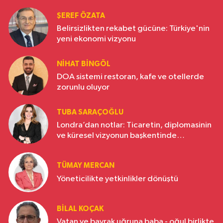
ŞEREF ÖZATA
Belirsizlikten rekabet gücüne: Türkiye'nin
yeni ekonomi vizyonu
NIHAT BINGÖL
DOA sistemi restoran, kafe ve otellerde
zorunlu oluyor
TUBA SARAÇOĞLU
Londra’dan notlar: Ticaretin, diplomasinin
ve küresel vizyonun başkentinde
Türkiye’nin yükselen gücü
TÜMAY MERCAN
Yöneticilikte yetkinlikler dönüştü
BILAL KOÇAK
Vatan ve bayrak uğruna baba - oğul birlikte