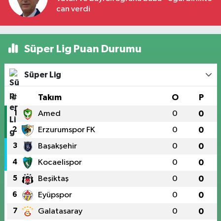
can verdi
Süper Lig Puan Durumu
Süper Lig
#
Takım
O
P
1
Amed
0
0
2
Erzurumspor FK
0
0
3
Başakşehir
0
0
4
Kocaelispor
0
0
5
Beşiktaş
0
0
6
Eyüpspor
0
0
7
Galatasaray
0
0