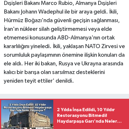
Dışişleri Bakanı Marco Rubio, Almanya Dışişleri
Bakanı Johann Wadephul ile bir araya geldi. İkili,
Hürmüz Boğazı'nda güvenli geçişin sağlanması,
İran'ın nükleer silah geliştirmemesi veya elde
etmemesi konusunda ABD-Almanya'nın ortak
kararlılığını yineledi. İkili, yaklaşan NATO Zirvesi ve
sorumluluk paylaşımının önemine ilişkin konuları da
ele aldı. Her iki bakan, Rusya ve Ukrayna arasında
kalıcı bir barışa olan sarsılmaz desteklerini
yeniden teyit ettiler' denildi.
2 Yılda İnşa Edildi, 10 Yıldır
Restorasyonu Bitmedi!
Haydarpaşa Garı'nda Neler
Yaşanıyor?