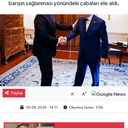
barışın sağlanması yönündeki çabaları ele aldı.
Gayrimenkul
Spor
Eğitim
Paylaş
-
+
A
A
30.06.2026 - 14:11
Okunma Süresi: 3 Dk