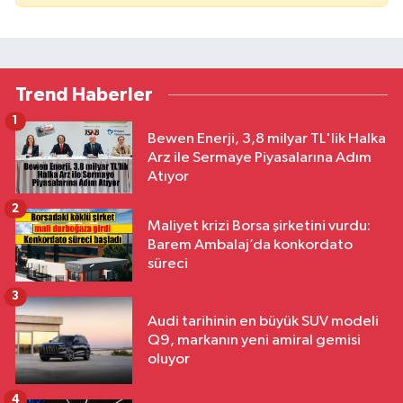
Trend Haberler
1
Bewen Enerji, 3,8 milyar TL'lik Halka
Arz ile Sermaye Piyasalarına Adım
Atıyor
2
Maliyet krizi Borsa şirketini vurdu:
Barem Ambalaj’da konkordato
süreci
3
Audi tarihinin en büyük SUV modeli
Q9, markanın yeni amiral gemisi
oluyor
4