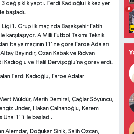
3 değişiklik yaptı. Ferdi Kadıoğlu ilk kez yer
6
de başladı.
C Ligi 1. Grup ilk maçında Başakşehir Fatih
 karşılaşıyor. A Milli Futbol Takımı Teknik
arı İtalya maçının 11’ine göre Faroe Adaları
Y
; Altay Bayındır, Ozan Kabak ve Rıdvan
di Kadıoğlu ve Halil Dervişoğlu’na görev erdi.
 alan Ferdi Kadıoğlu, Faroe Adaları
 Mert Müldür, Merih Demiral, Çağlar Söyüncü,
Cengiz Ünder, Hakan Çalhanoğlu, Kerem
Ünal 11’i ile başladı.
an Alemdar, Doğukan Sinik, Salih Özcan,