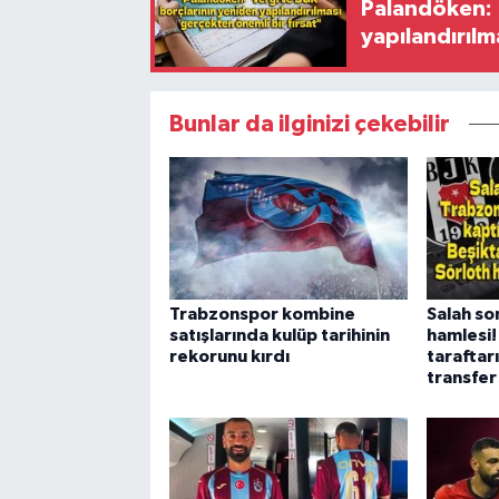
Palandöken: 
yapılandırılm
Bunlar da ilginizi çekebilir
Trabzonspor kombine
Salah so
satışlarında kulüp tarihinin
hamlesi!
rekorunu kırdı
taraftar
transfer