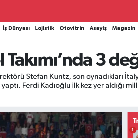
İş Dünyası
Lojistik
Otovitrin
Asayiş
Magazin
l Takımı’nda 3 değ
Direktörü Stefan Kuntz, son oynadıkları İta
k yaptı. Ferdi Kadıoğlu ilk kez yer aldığı 
T
1