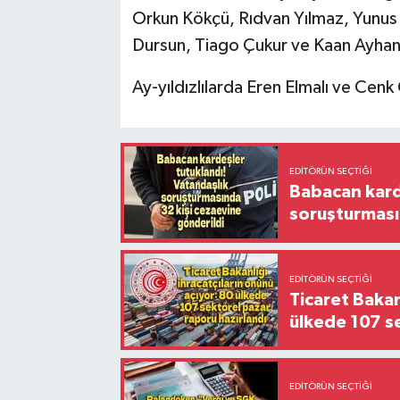
Orkun Kökçü, Rıdvan Yılmaz, Yunus
Dursun, Tiago Çukur ve Kaan Ayhan
Ay-yıldızlılarda Eren Elmalı ve Cen
EDITÖRÜN SEÇTIĞI
Babacan karde
soruşturması
EDITÖRÜN SEÇTIĞI
Ticaret Bakan
ülkede 107 s
EDITÖRÜN SEÇTIĞI