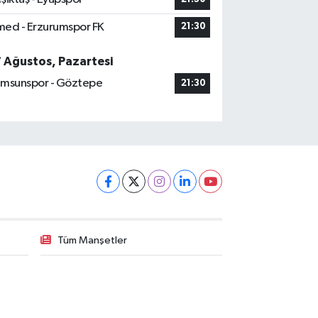
ed - Erzurumspor FK
21:30
7 Ağustos, Pazartesi
msunspor - Göztepe
21:30
Tüm Manşetler