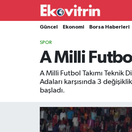
Güncel
Hava Durumu
Güncel
Ekonomi
Borsa Haberleri
Ekonomi
Trafik Durumu
SPOR
A Milli Futbo
Borsa Haberleri
Süper Lig Puan Durumu ve Fikstür
İş Dünyası
Tüm Manşetler
A Milli Futbol Takımı Teknik 
Adaları karşısında 3 değişikli
Lojistik
Son Dakika Haberleri
başladı.
Otovitrin
Haber Arşivi
Asayiş
Magazin