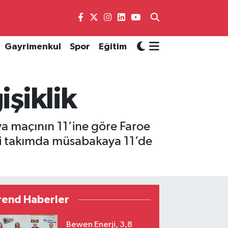
Gayrimenkul
Spor
Eğitim
işiklik
lya maçının 11’ine göre Faroe
milli takımda müsabakaya 11’de
rend Haberler
Bewen Enerji, 3,8