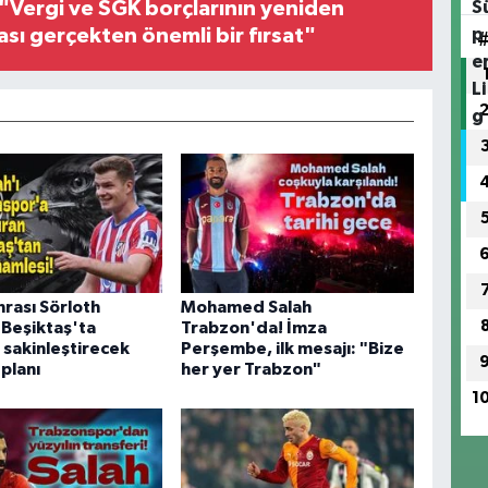
"Vergi ve SGK borçlarının yeniden
ası gerçekten önemli bir fırsat"
nrası Sörloth
Mohamed Salah
 Beşiktaş'ta
Trabzon'da! İmza
ı sakinleştirecek
Perşembe, ilk mesajı: "Bize
 planı
her yer Trabzon"
1