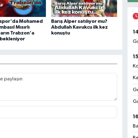
spor'da Mohamed
Barış Alper satılıyor mu?
mbası! Mısırlı
Abdullah Kavukcu ilk kez
1
 yarın Trabzon'a
konuştu
bekleniyor
Ga
1
Ko
Ka
Ge
Ga
1
Ba
Be