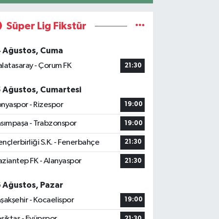
Süper Lig Fikstür
4 Ağustos, Cuma
latasaray - Çorum FK
21:30
5 Ağustos, Cumartesi
nyaspor - Rizespor
19:00
sımpaşa - Trabzonspor
19:00
nçlerbirliği S.K. - Fenerbahçe
21:30
ziantep FK - Alanyaspor
21:30
6 Ağustos, Pazar
şakşehir - Kocaelispor
19:00
şiktaş - Eyüpspor
21:30