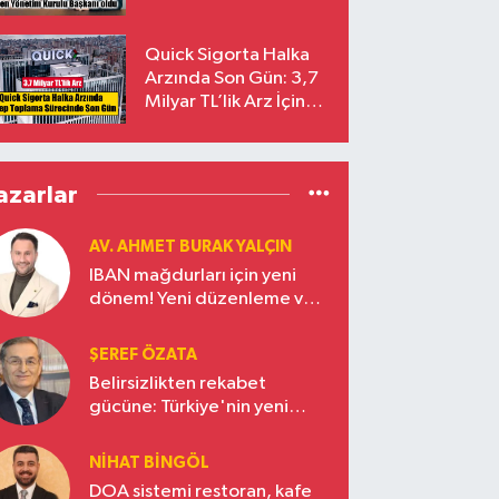
Başkanı Prof. Dr. Murat
Yalçıntaş Oldu!
Quick Sigorta Halka
Arzında Son Gün: 3,7
Milyar TL’lik Arz İçin
Talepler Bugün Sona
Eriyor
azarlar
AV. AHMET BURAK YALÇIN
IBAN mağdurları için yeni
dönem! Yeni düzenleme ve
ceza indirim oranları
ŞEREF ÖZATA
Belirsizlikten rekabet
gücüne: Türkiye'nin yeni
ekonomi vizyonu
NIHAT BINGÖL
DOA sistemi restoran, kafe