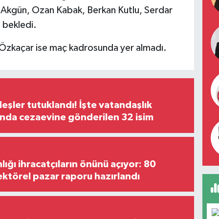
 Akgün, Ozan Kabak, Berkan Kutlu, Serdar
 bekledi.
k Özkaçar ise maç kadrosunda yer almadı.
şler tutuklandı! İşte vatandaşlık
nda cezaevine gönderilen 32 isim
lığı ihracatçıların önünü açıyor: 80
ektörel pazar raporu hazırlandı