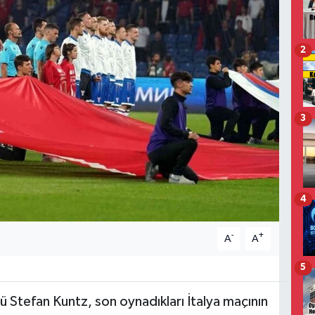
2
3
4
-
+
A
A
5
rü Stefan Kuntz, son oynadıkları İtalya maçının