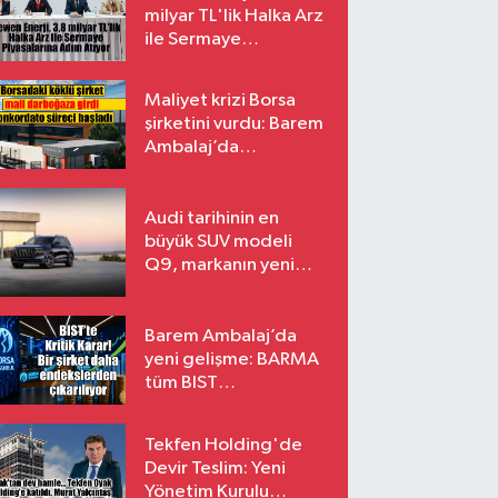
milyar TL'lik Halka Arz
ile Sermaye
Piyasalarına Adım
Atıyor
Maliyet krizi Borsa
şirketini vurdu: Barem
Ambalaj’da
konkordato süreci
Audi tarihinin en
büyük SUV modeli
Q9, markanın yeni
amiral gemisi oluyor
Barem Ambalaj’da
yeni gelişme: BARMA
tüm BIST
endekslerinden
çıkarılıyor
Tekfen Holding'de
Devir Teslim: Yeni
Yönetim Kurulu