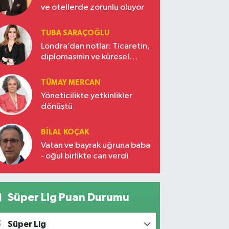
ve otellerde zorunlu oluyor
TUBA SARAÇOĞLU
Londra’dan notlar: Ticaretin,
diplomasinin ve küresel
vizyonun başkentinde
Türkiye’nin yükselen gücü
TÜMAY MERCAN
Yöneticilikte yetkinlikler
dönüştü
BILAL KOÇAK
Vatan ve bayrak uğruna baba
- oğul birlikte can verdi
Süper Lig Puan Durumu
Süper Lig