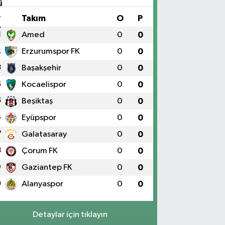
#
Takım
O
P
1
Amed
0
0
2
Erzurumspor FK
0
0
3
Başakşehir
0
0
4
Kocaelispor
0
0
5
Beşiktaş
0
0
6
Eyüpspor
0
0
7
Galatasaray
0
0
8
Çorum FK
0
0
9
Gaziantep FK
0
0
0
Alanyaspor
0
0
Detaylar için tıklayın