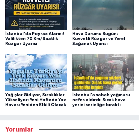
İstanbul'da Poyraz Alarmı!
Hava Durumu Bugün:
Valilikten 70 Km/Saatlik
Kuvvetli Rüzgar ve Yerel
Rüzgar Uyarısı
Sağanak Uyarısı
Yağışlar Gidiyor, Sıcaklıklar
İstanbul'a sabah yağmuru
Yükseliyor: Yeni Haftada Yaz
nefes aldırdı: Sıcak hava
Havası Yeniden Etkili Olacak
yerini serinliğe bıraktı
Yorumlar