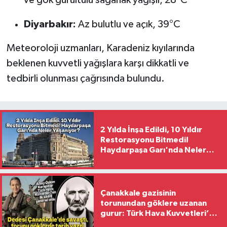
ve gök gürültülü sağanak yağışlı, 28°C
Diyarbakır:
Az bulutlu ve açık, 39°C
Meteoroloji uzmanları, Karadeniz kıyılarında
beklenen kuvvetli yağışlara karşı dikkatli ve
tedbirli olunması çağrısında bulundu.
2 Yılda İnşa Edildi, 10 Yıldır
Restorasyonu Bitmedi!
Haydarpaşa Garı'nda Neler
Yaşanıyor?
Çanakkale gazisinin
torunundan göklere uzanan
gurur: Türk Hava Kuvvetleri’nin
ilk kadın generali oldu