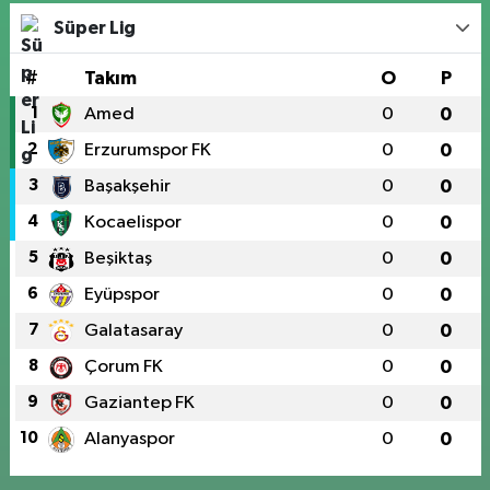
Süper Lig
#
Takım
O
P
1
Amed
0
0
2
Erzurumspor FK
0
0
3
Başakşehir
0
0
4
Kocaelispor
0
0
5
Beşiktaş
0
0
6
Eyüpspor
0
0
7
Galatasaray
0
0
8
Çorum FK
0
0
9
Gaziantep FK
0
0
10
Alanyaspor
0
0