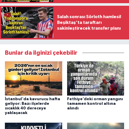
Salah sonrası Sörloth hamlesi!
Beşiktaş'ta taraftarı
sakinleştirecek transfer planı
Bunlar da ilginizi çekebilir
İstanbul'da kavurucu hafta
Fethiye’deki orman yangını
geliyor: Bazı ilçelerde
tamamen kontrol altına
sıcaklık 40 dereceye
alındı
yaklaşacak