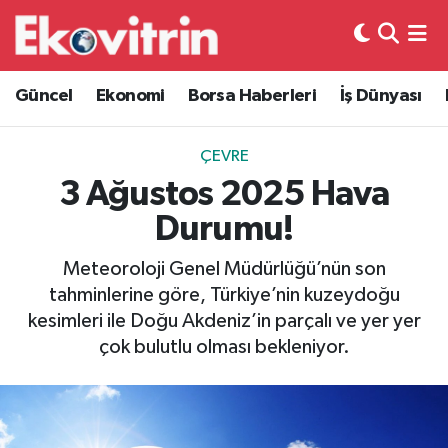
Güncel
Hava Durumu
Güncel
Ekonomi
Borsa Haberleri
İş Dünyası
Ekonomi
Trafik Durumu
ÇEVRE
Borsa Haberleri
Süper Lig Puan Durumu ve Fikstür
3 Ağustos 2025 Hava
Durumu!
İş Dünyası
Tüm Manşetler
Meteoroloji Genel Müdürlüğü’nün son
Lojistik
Son Dakika Haberleri
tahminlerine göre, Türkiye’nin kuzeydoğu
kesimleri ile Doğu Akdeniz’in parçalı ve yer yer
Otovitrin
Haber Arşivi
çok bulutlu olması bekleniyor.
Asayiş
Magazin