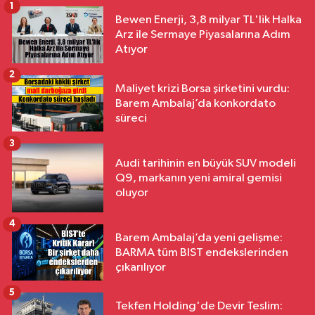
1
Bewen Enerji, 3,8 milyar TL'lik Halka
Arz ile Sermaye Piyasalarına Adım
Atıyor
2
Maliyet krizi Borsa şirketini vurdu:
Barem Ambalaj’da konkordato
süreci
3
Audi tarihinin en büyük SUV modeli
Q9, markanın yeni amiral gemisi
oluyor
4
Barem Ambalaj’da yeni gelişme:
BARMA tüm BIST endekslerinden
çıkarılıyor
5
Tekfen Holding'de Devir Teslim: