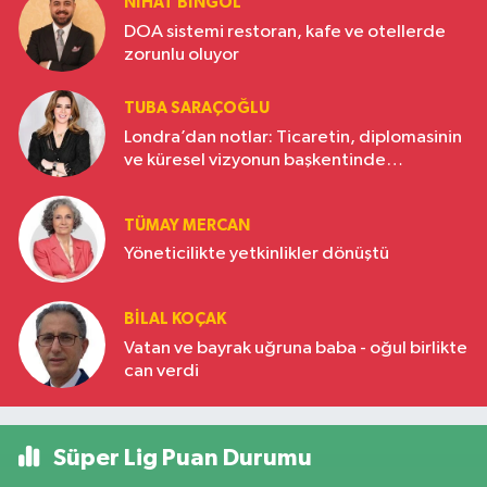
NIHAT BINGÖL
DOA sistemi restoran, kafe ve otellerde
zorunlu oluyor
TUBA SARAÇOĞLU
Londra’dan notlar: Ticaretin, diplomasinin
ve küresel vizyonun başkentinde
Türkiye’nin yükselen gücü
TÜMAY MERCAN
Yöneticilikte yetkinlikler dönüştü
BILAL KOÇAK
Vatan ve bayrak uğruna baba - oğul birlikte
can verdi
Süper Lig Puan Durumu