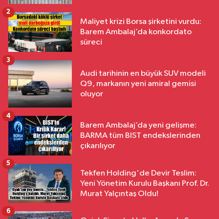
2
Maliyet krizi Borsa şirketini vurdu:
Barem Ambalaj’da konkordato
süreci
3
Audi tarihinin en büyük SUV modeli
Q9, markanın yeni amiral gemisi
oluyor
4
Barem Ambalaj’da yeni gelişme:
BARMA tüm BIST endekslerinden
çıkarılıyor
5
Tekfen Holding'de Devir Teslim:
Yeni Yönetim Kurulu Başkanı Prof. Dr.
Murat Yalçıntaş Oldu!
6