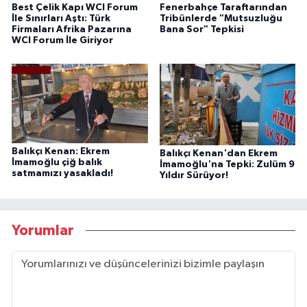
Best Çelik Kapı WCI Forum
Fenerbahçe Taraftarından
İle Sınırları Aştı: Türk
Tribünlerde "Mutsuzluğu
Firmaları Afrika Pazarına
Bana Sor" Tepkisi
WCI Forum İle Giriyor
Balıkçı Kenan: Ekrem
Balıkçı Kenan'dan Ekrem
İmamoğlu çiğ balık
İmamoğlu'na Tepki: Zulüm 9
satmamızı yasakladı!
Yıldır Sürüyor!
Yorumlar