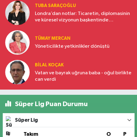
TUBA SARAÇOĞLU
Londra’dan notlar: Ticaretin, diplomasinin
ve küresel vizyonun başkentinde
Türkiye’nin yükselen gücü
TÜMAY MERCAN
Yöneticilikte yetkinlikler dönüştü
BILAL KOÇAK
Vatan ve bayrak uğruna baba - oğul birlikte
can verdi
Süper Lig Puan Durumu
Süper Lig
#
Takım
O
P