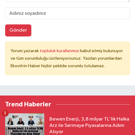
Gönder
Yorum yazarak
topluluk kurallarımızı
kabul etmiş bulunuyor
ve tüm sorumluluğu üstleniyorsunuz. Yazılan yorumlardan
Ekovitrin Haber hiçbir şekilde sorumlu tutulamaz.
Trend Haberler
1
Bewen Enerji, 3,8 milyar TL'lik Halka
Arz ile Sermaye Piyasalarına Adım
Atıyor