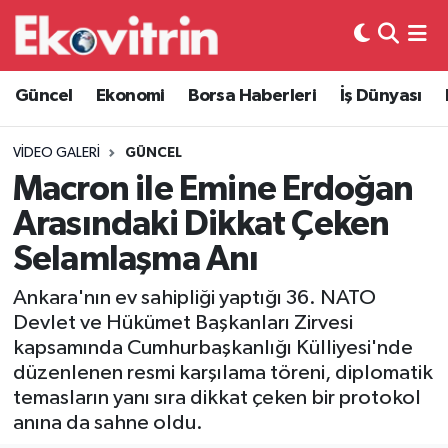
Güncel
Hava Durumu
Güncel
Ekonomi
Borsa Haberleri
İş Dünyası
Ekonomi
Trafik Durumu
VIDEO GALERI
GÜNCEL
Borsa Haberleri
Süper Lig Puan Durumu ve Fikstür
Macron ile Emine Erdoğan
Arasındaki Dikkat Çeken
İş Dünyası
Tüm Manşetler
Selamlaşma Anı
Lojistik
Son Dakika Haberleri
Ankara'nın ev sahipliği yaptığı 36. NATO
Devlet ve Hükümet Başkanları Zirvesi
Otovitrin
Haber Arşivi
kapsamında Cumhurbaşkanlığı Külliyesi'nde
düzenlenen resmi karşılama töreni, diplomatik
Asayiş
temasların yanı sıra dikkat çeken bir protokol
anına da sahne oldu.
Magazin