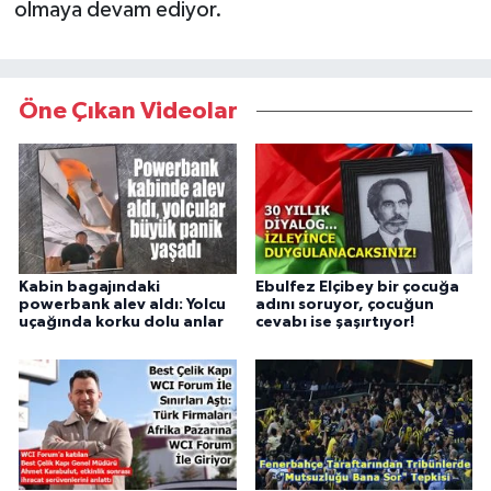
olmaya devam ediyor.
Öne Çıkan Videolar
Kabin bagajındaki
Ebulfez Elçibey bir çocuğa
powerbank alev aldı: Yolcu
adını soruyor, çocuğun
uçağında korku dolu anlar
cevabı ise şaşırtıyor!