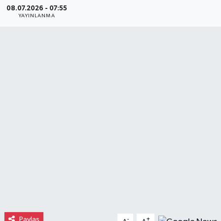
08.07.2026 - 07:55
Gayrimenkul
YAYINLANMA
Spor
Eğitim
Paylaş
-
+