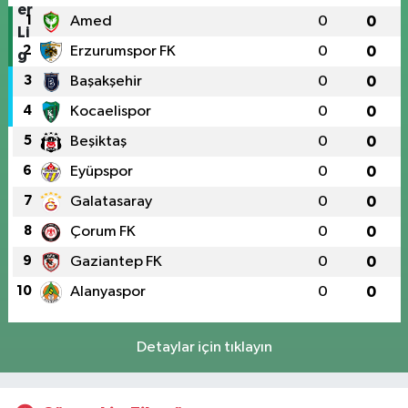
1
Amed
0
0
2
Erzurumspor FK
0
0
3
Başakşehir
0
0
4
Kocaelispor
0
0
5
Beşiktaş
0
0
6
Eyüpspor
0
0
7
Galatasaray
0
0
8
Çorum FK
0
0
9
Gaziantep FK
0
0
10
Alanyaspor
0
0
Detaylar için tıklayın