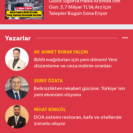
Quick Sigorta Halka Arzında Son
Gün: 3,7 Milyar TL’lik Arz İçin
Talepler Bugün Sona Eriyor
Yazarlar
AV. AHMET BURAK YALÇIN
IBAN mağdurları için yeni dönem! Yeni
düzenleme ve ceza indirim oranları
ŞEREF ÖZATA
Belirsizlikten rekabet gücüne: Türkiye'nin
yeni ekonomi vizyonu
NIHAT BINGÖL
DOA sistemi restoran, kafe ve otellerde
zorunlu oluyor