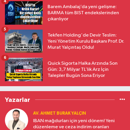
4
Barem Ambalaj’da yeni gelişme:
BARMA tüm BIST endekslerinden
çıkarılıyor
5
Tekfen Holding'de Devir Teslim:
Yeni Yönetim Kurulu Başkanı Prof. Dr.
Murat Yalçıntaş Oldu!
6
Quick Sigorta Halka Arzında Son
Gün: 3,7 Milyar TL’lik Arz İçin
Talepler Bugün Sona Eriyor
Yazarlar
AV. AHMET BURAK YALÇIN
IBAN mağdurları için yeni dönem! Yeni
düzenleme ve ceza indirim oranları