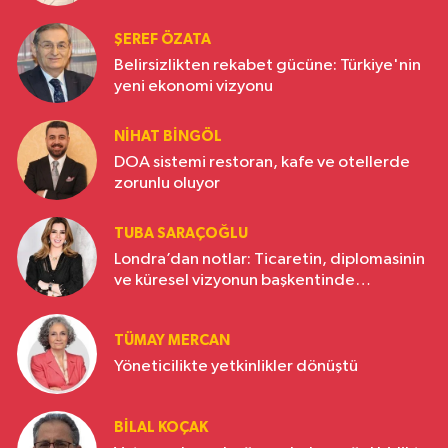
ŞEREF ÖZATA
Belirsizlikten rekabet gücüne: Türkiye'nin
yeni ekonomi vizyonu
NIHAT BINGÖL
DOA sistemi restoran, kafe ve otellerde
zorunlu oluyor
TUBA SARAÇOĞLU
Londra’dan notlar: Ticaretin, diplomasinin
ve küresel vizyonun başkentinde
Türkiye’nin yükselen gücü
TÜMAY MERCAN
Yöneticilikte yetkinlikler dönüştü
BILAL KOÇAK