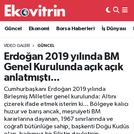
Güncel
Hava Durumu
Güncel
Ekonomi
Borsa Haberleri
İş Dünyası
Ekonomi
Trafik Durumu
VIDEO GALERI
GÜNCEL
Borsa Haberleri
Süper Lig Puan Durumu ve Fikstür
Erdoğan 2019 yılında BM
Genel Kurulunda açık açık
İş Dünyası
Tüm Manşetler
anlatmıştı...
Lojistik
Son Dakika Haberleri
Cumhurbaşkanı Erdoğan 2019 yılında
Birleşmiş Milletler genel kurulunda: Altını
Otovitrin
Haber Arşivi
çizerek ifade etmek isterim ki… Bölgeye kalıcı
huzur ve barış ancak, meşruiyeti BM
Asayiş
kararlarına dayanan, 1967 sınırlarında ve
coğrafi bütünlüğe sahip, başkenti Doğu Kudüs
Magazin
olan, bağımsız bir Filistin devletinin