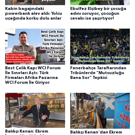
Kabin bagajındaki
Ebulfez Elçibey bir çocuğa
powerbank alev aldı: Yolcu
adını soruyor, çocuğun
uçağında korku dolu anlar
cevabı ise şaşırtıyor!
Best Çelik Kapı WCI Forum
Fenerbahçe Taraftarından
İle Sınırları Aştı: Türk
Tribünlerde "Mutsuzluğu
Firmaları Afrika Pazarına
Bana Sor" Tepkisi
WCI Forum İle Giriyor
Balıkçı Kenan: Ekrem
Balıkçı Kenan'dan Ekrem