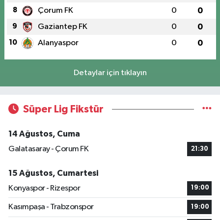
8
Çorum FK
0
0
9
Gaziantep FK
0
0
10
Alanyaspor
0
0
Detaylar için tıklayın
Süper Lig Fikstür
14 Ağustos, Cuma
Galatasaray - Çorum FK
21:30
15 Ağustos, Cumartesi
Konyaspor - Rizespor
19:00
Kasımpaşa - Trabzonspor
19:00