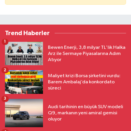
Trend Haberler
1
Bewen Enerji, 3,8 milyar TL'lik Halka
Arz ile Sermaye Piyasalarına Adım
Atıyor
2
Maliyet krizi Borsa şirketini vurdu:
Barem Ambalaj’da konkordato
süreci
3
Audi tarihinin en büyük SUV modeli
Q9, markanın yeni amiral gemisi
oluyor