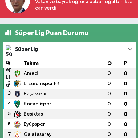
Vatan ve bayrak uğruna baba - oğul birlikte
can verdi
Süper Lig Puan Durumu
Süper Lig
#
Takım
O
P
1
Amed
0
0
2
Erzurumspor FK
0
0
3
Başakşehir
0
0
4
Kocaelispor
0
0
5
Beşiktaş
0
0
6
Eyüpspor
0
0
7
Galatasaray
0
0