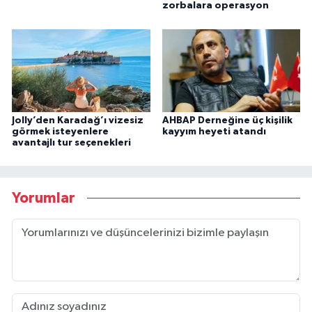
zorbalara operasyon
Jolly’den Karadağ’ı vizesiz
AHBAP Derneğine üç kişilik
görmek isteyenlere
kayyım heyeti atandı
avantajlı tur seçenekleri
Yorumlar