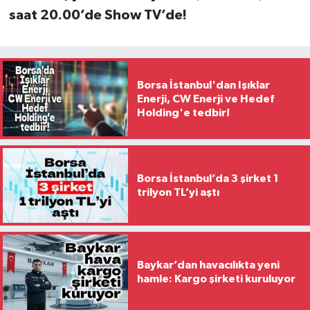
saat 20.00’de Show TV’de!
Borsa İstanbul'dan Işıklar
Enerji, CW Enerji ve Hedef
Holding'e tedbir!
Borsa İstanbul’da 3 şirket 1
trilyon TL’yi aştı
Baykar’dan havacılıkta yeni
hamle: Kargo şirketi kuruluyor