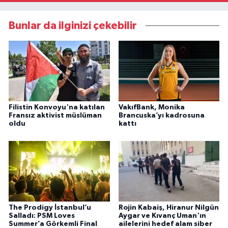
Bunlar da ilginizi çekebilir
Filistin Konvoyu'na katılan
VakıfBank, Monika
Fransız aktivist müslüman
Brancuska’yı kadrosuna
oldu
kattı
The Prodigy İstanbul’u
Rojin Kabaiş, Hiranur Nilgün
Salladı: PSM Loves
Aygar ve Kıvanç Uman'ın
Summer’a Görkemli Final
ailelerini hedef alam siber