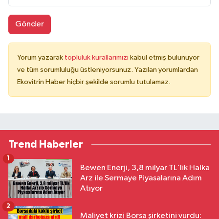
Gönder
Yorum yazarak
topluluk kurallarımızı
kabul etmiş bulunuyor
ve tüm sorumluluğu üstleniyorsunuz. Yazılan yorumlardan
Ekovitrin Haber hiçbir şekilde sorumlu tutulamaz.
Trend Haberler
1
Bewen Enerji, 3,8 milyar TL'lik Halka
Arz ile Sermaye Piyasalarına Adım
Atıyor
2
Maliyet krizi Borsa şirketini vurdu: