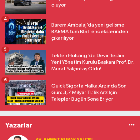
oluyor
4
Barem Ambalaj’da yeni gelişme:
BARMA tüm BIST endekslerinden
çıkarılıyor
5
Tekfen Holding'de Devir Teslim:
Yeni Yönetim Kurulu Başkanı Prof. Dr.
Murat Yalçıntaş Oldu!
6
Quick Sigorta Halka Arzında Son
Gün: 3,7 Milyar TL’lik Arz İçin
Talepler Bugün Sona Eriyor
Yazarlar
AV. AHMET BURAK YALÇIN