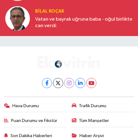
BILAL KOÇAK
Vatan ve bayrak uğruna baba - oğul birlikte
can verdi
Hava Durumu
Trafik Durumu
Puan Durumu ve Fikstür
Tüm Manşetler
Son Dakika Haberleri
Haber Arşivi