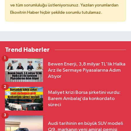
ve tüm sorumluluğu üstleniyorsunuz. Yazılan yorumlardan
Ekovitrin Haber hiçbir şekilde sorumlu tutulamaz.
Trend Haberler
1
Bewen Enerji, 3,8 milyar TL'lik Halka
Arz ile Sermaye Piyasalarına Adım
Atıyor
2
Maliyet krizi Borsa şirketini vurdu:
Barem Ambalaj’da konkordato
süreci
3
Audi tarihinin en büyük SUV modeli
Q9, markanın yeni amiral gemisi