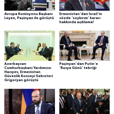
Avrupa Komisyonu Başkanı
Ermenistan'dan İsrail'in
Leyen, Paşinyan ile görüştü
sözde 'soykırım' kararı
hakkında açıklama!
Azerbaycan
Paşinyan'dan Putin'e
Cumhurbaşkanı Yardımcısı
'Rusya Günü' tebriği
Hacıyev, Ermenistan
Güvenlik Konseyi Sekreteri
Grigoryan görüştü