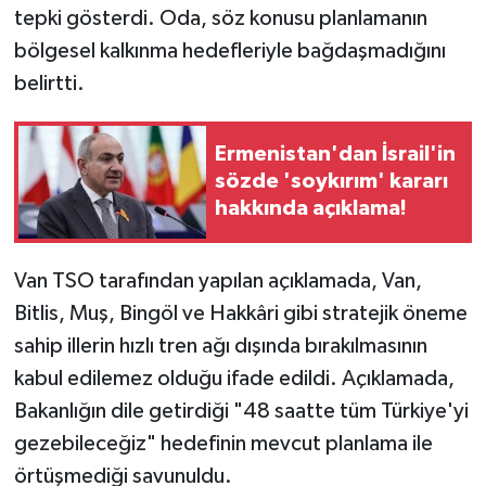
tepki gösterdi. Oda, söz konusu planlamanın
bölgesel kalkınma hedefleriyle bağdaşmadığını
belirtti.
Ermenistan'dan İsrail'in
sözde 'soykırım' kararı
hakkında açıklama!
Van TSO tarafından yapılan açıklamada, Van,
Bitlis, Muş, Bingöl ve Hakkâri gibi stratejik öneme
sahip illerin hızlı tren ağı dışında bırakılmasının
kabul edilemez olduğu ifade edildi. Açıklamada,
Bakanlığın dile getirdiği "48 saatte tüm Türkiye'yi
gezebileceğiz" hedefinin mevcut planlama ile
örtüşmediği savunuldu.