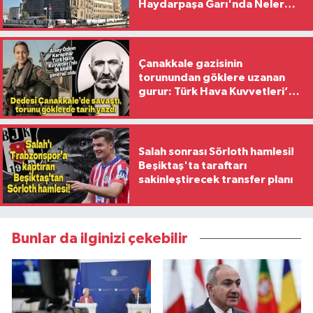
Haydarpaşa Garı'nda Neler
Yaşanıyor?
Çanakkale gazisinin
torunundan göklere uzanan
gurur: Türk Hava Kuvvetleri’nin
ilk kadın generali oldu
Salah sonrası Sörloth hamlesi!
Beşiktaş'ta taraftarı
sakinleştirecek transfer planı
Bunlar da ilginizi çekebilir