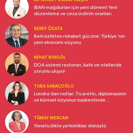
IBAN mağdurları için yeni dönem! Yeni
düzenleme ve ceza indirim oranları
ŞEREF ÖZATA
Belirsizlikten rekabet gücüne: Türkiye'nin
yeni ekonomi vizyonu
NIHAT BINGÖL
DOA sistemi restoran, kafe ve otellerde
zorunlu oluyor
TUBA SARAÇOĞLU
Londra’dan notlar: Ticaretin, diplomasinin
ve küresel vizyonun başkentinde
Türkiye’nin yükselen gücü
TÜMAY MERCAN
Yöneticilikte yetkinlikler dönüştü