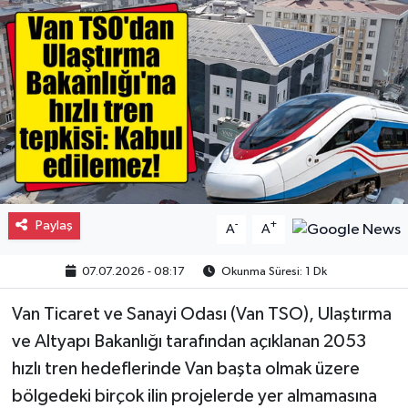
Gayrimenkul
Spor
Eğitim
Paylaş
-
+
A
A
07.07.2026 - 08:17
Okunma Süresi: 1 Dk
Van Ticaret ve Sanayi Odası (Van TSO), Ulaştırma
ve Altyapı Bakanlığı tarafından açıklanan 2053
hızlı tren hedeflerinde Van başta olmak üzere
bölgedeki birçok ilin projelerde yer almamasına