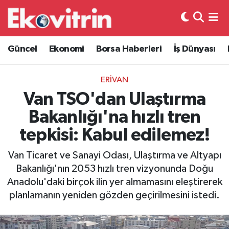
Güncel
Hava Durumu
Güncel
Ekonomi
Borsa Haberleri
İş Dünyası
Ekonomi
Trafik Durumu
ERIVAN
Borsa Haberleri
Süper Lig Puan Durumu ve Fikstür
Van TSO'dan Ulaştırma
Bakanlığı'na hızlı tren
İş Dünyası
Tüm Manşetler
tepkisi: Kabul edilemez!
Lojistik
Son Dakika Haberleri
Van Ticaret ve Sanayi Odası, Ulaştırma ve Altyapı
Bakanlığı'nın 2053 hızlı tren vizyonunda Doğu
Otovitrin
Haber Arşivi
Anadolu'daki birçok ilin yer almamasını eleştirerek
planlamanın yeniden gözden geçirilmesini istedi.
Asayiş
Magazin