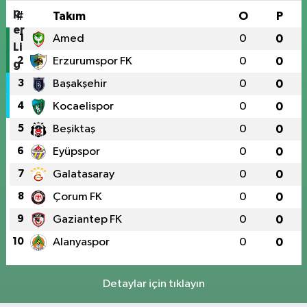
#
Takım
O
P
1
Amed
0
0
2
Erzurumspor FK
0
0
3
Başakşehir
0
0
4
Kocaelispor
0
0
5
Beşiktaş
0
0
6
Eyüpspor
0
0
7
Galatasaray
0
0
8
Çorum FK
0
0
9
Gaziantep FK
0
0
10
Alanyaspor
0
0
Detaylar için tıklayın