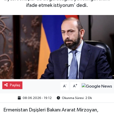
ifade etmek istiyorum' dedi.
Gayrimenkul
Spor
Eğitim
Paylaş
-
+
A
A
08.06.2026 - 19:12
Okunma Süresi: 2 Dk
Ermenistan Dışişleri Bakanı Ararat Mirzoyan,