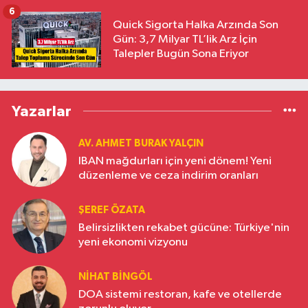
6
Quick Sigorta Halka Arzında Son
Gün: 3,7 Milyar TL’lik Arz İçin
Talepler Bugün Sona Eriyor
Yazarlar
AV. AHMET BURAK YALÇIN
IBAN mağdurları için yeni dönem! Yeni
düzenleme ve ceza indirim oranları
ŞEREF ÖZATA
Belirsizlikten rekabet gücüne: Türkiye'nin
yeni ekonomi vizyonu
NIHAT BINGÖL
DOA sistemi restoran, kafe ve otellerde