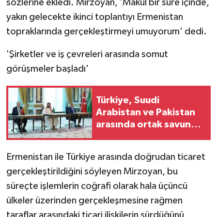
sözlerine ekledi. Mirzoyan, 'Makul bir süre içinde,
yakın gelecekte ikinci toplantıyı Ermenistan
topraklarında gerçekleştirmeyi umuyorum' dedi.
'Şirketler ve iş çevreleri arasında somut
görüşmeler başladı'
Türkiye, Suudi
Arabistan ve Pakistan
arasında ortak savunma
anlaşması imzalandı.
Ermenistan ile Türkiye arasında doğrudan ticaret
gerçekleştirildiğini söyleyen Mirzoyan, bu
süreçte işlemlerin coğrafi olarak hala üçüncü
ülkeler üzerinden gerçekleşmesine rağmen
taraflar arasındaki ticari ilişkilerin sürdüğünü