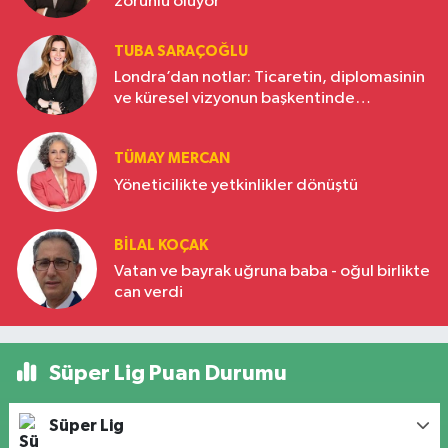
zorunlu oluyor
TUBA SARAÇOĞLU
Londra’dan notlar: Ticaretin, diplomasinin
ve küresel vizyonun başkentinde
Türkiye’nin yükselen gücü
TÜMAY MERCAN
Yöneticilikte yetkinlikler dönüştü
BILAL KOÇAK
Vatan ve bayrak uğruna baba - oğul birlikte
can verdi
Süper Lig Puan Durumu
Süper Lig