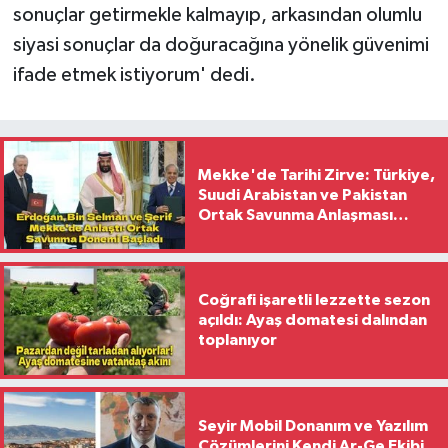
sonuçlar getirmekle kalmayıp, arkasından olumlu
siyasi sonuçlar da doğuracağına yönelik güvenimi
ifade etmek istiyorum' dedi.
Mekke'de Tarihi Zirve: Türkiye,
Suudi Arabistan ve Pakistan
Ortak Savunma Anlaşması
İmzaladı
Coğrafi işaretli lezzette sezon
açıldı: Ayaş domatesi dalından
toplanıyor
Seyir Mobil Donanım ve Yazılım
Çözümlerini Kendi Ar-Ge Ekibi