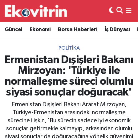
Güncel
Hava Durumu
Güncel
Ekonomi
Borsa Haberleri
İş Dünyası
Ekonomi
Trafik Durumu
POLITIKA
Borsa Haberleri
Süper Lig Puan Durumu ve Fikstür
Ermenistan Dışişleri Bakanı
Mirzoyan: 'Türkiye ile
İş Dünyası
Tüm Manşetler
normalleşme süreci olumlu
Lojistik
Son Dakika Haberleri
siyasi sonuçlar doğuracak'
Otovitrin
Haber Arşivi
Ermenistan Dışişleri Bakanı Ararat Mirzoyan,
Türkiye-Ermenistan arasındaki normalleşme
Asayiş
sürecine ilişkin, 'Bu sürecin sadece iyi ekonomik
sonuçlar getirmekle kalmayıp, arkasından olumlu
Magazin
siyasi sonuçlar da doğuracağına yönelik güvenimi