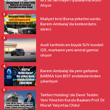
Arz ile Sermaye Piyasalarına Adım
Atıyor
2
Maliyet krizi Borsa şirketini vurdu:
Barem Ambalaj’da konkordato
süreci
3
Audi tarihinin en büyük SUV modeli
Q9, markanın yeni amiral gemisi
oluyor
4
Barem Ambalaj’da yeni gelişme:
BARMA tüm BIST endekslerinden
çıkarılıyor
5
Tekfen Holding'de Devir Teslim:
Yeni Yönetim Kurulu Başkanı Prof. Dr.
Murat Yalçıntaş Oldu!