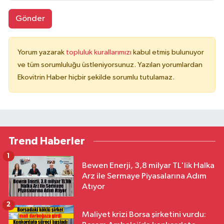
Gönder
Yorum yazarak
topluluk kurallarımızı
kabul etmiş bulunuyor
ve tüm sorumluluğu üstleniyorsunuz. Yazılan yorumlardan
Ekovitrin Haber hiçbir şekilde sorumlu tutulamaz.
Trend Haberler
1
Bewen Enerji, 3,8 milyar TL'lik Halka
Arz ile Sermaye Piyasalarına Adım
Atıyor
2
Maliyet krizi Borsa şirketini vurdu: