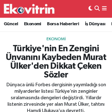
Güncel
Hava Durumu
Güncel
Ekonomi
Borsa Haberleri
İş Dünyası
Ekonomi
Trafik Durumu
EKONOMI
Borsa Haberleri
Süper Lig Puan Durumu ve Fikstür
Türkiye'nin En Zengini
Ünvanını Kaybeden Murat
İş Dünyası
Tüm Manşetler
Ülker'den Dikkat Çeken
Lojistik
Son Dakika Haberleri
Sözler
Otovitrin
Haber Arşivi
Dünyaca ünlü Forbes dergisinin yayımladığı son
milyarderler listesi Türkiye’nin zenginler
Asayiş
sıralamasında dengeleri değiştirdi. Yıllardır
listenin zirvesinde yer alan Murat Ülker, tahtını
Magazin
Hamdi Ulukaya’ya devretti.