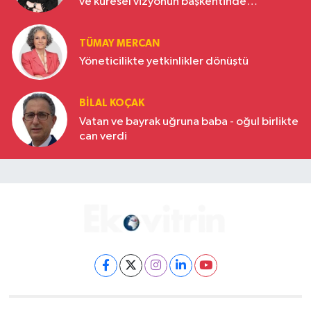
ve küresel vizyonun başkentinde
Türkiye’nin yükselen gücü
TÜMAY MERCAN
Yöneticilikte yetkinlikler dönüştü
BILAL KOÇAK
Vatan ve bayrak uğruna baba - oğul birlikte
can verdi