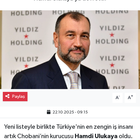
Gayrimenkul
Spor
Eğitim
Paylaş
-
+
A
A
22.10.2025 - 09:15
Yeni listeyle birlikte Türkiye'nin en zengin iş insanı
artık Chobani’nin kurucusu
Hamdi Ulukaya
oldu.