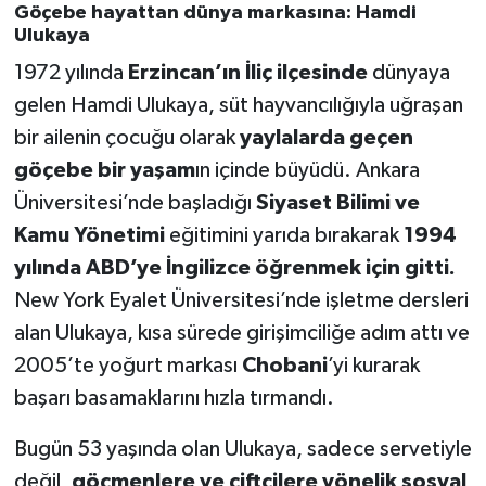
Göçebe hayattan dünya markasına: Hamdi
Ulukaya
1972 yılında
Erzincan’ın İliç ilçesinde
dünyaya
gelen Hamdi Ulukaya, süt hayvancılığıyla uğraşan
bir ailenin çocuğu olarak
yaylalarda geçen
göçebe bir yaşam
ın içinde büyüdü. Ankara
Üniversitesi’nde başladığı
Siyaset Bilimi ve
Kamu Yönetimi
eğitimini yarıda bırakarak
1994
yılında ABD’ye İngilizce öğrenmek için gitti.
New York Eyalet Üniversitesi’nde işletme dersleri
alan Ulukaya, kısa sürede girişimciliğe adım attı ve
2005’te yoğurt markası
Chobani
’yi kurarak
başarı basamaklarını hızla tırmandı.
Bugün 53 yaşında olan Ulukaya, sadece servetiyle
değil,
göçmenlere ve çiftçilere yönelik sosyal