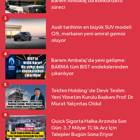
Barem Ambalaj’da konkordato
süreci
3
Audi tarihinin en büyük SUV modeli
Q9, markanın yeni amiral gemisi
oluyor
4
Barem Ambalaj’da yeni gelişme:
BARMA tüm BIST endekslerinden
çıkarılıyor
5
Tekfen Holding'de Devir Teslim:
Yeni Yönetim Kurulu Başkanı Prof. Dr.
Murat Yalçıntaş Oldu!
6
Quick Sigorta Halka Arzında Son
Gün: 3,7 Milyar TL’lik Arz İçin
Talepler Bugün Sona Eriyor