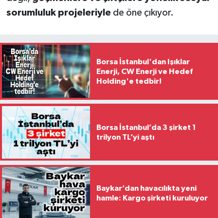
sorumluluk projeleriyle
de öne çıkıyor.
Borsa İstanbul'dan Işıklar
Enerji, CW Enerji ve Hedef
Holding'e tedbir!
Borsa İstanbul’da 3 şirket 1
trilyon TL’yi aştı
Baykar’dan havacılıkta yeni
hamle: Kargo şirketi kuruluyor