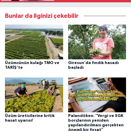
Bunlar da ilginizi çekebilir
Üzümcünün kulağı TMO ve
Giresun’da fındık hasadı
TARİŞ’te
başladı
Üzüm üreticilerine kritik
Palandöken: "Vergi ve SGK
hasat uyarısı!
borçlarının yeniden
yapılandırılması gerçekten
önemli bir fırsat"