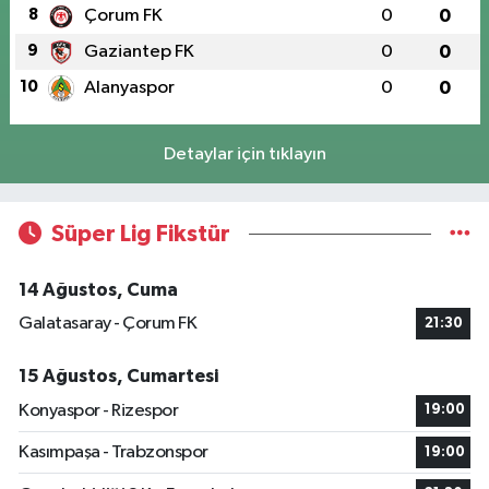
8
Çorum FK
0
0
9
Gaziantep FK
0
0
10
Alanyaspor
0
0
Detaylar için tıklayın
Süper Lig Fikstür
14 Ağustos, Cuma
Galatasaray - Çorum FK
21:30
15 Ağustos, Cumartesi
Konyaspor - Rizespor
19:00
Kasımpaşa - Trabzonspor
19:00