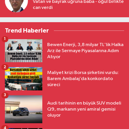
Vatan ve bayrak uğruna baba - oğul birlikte
can verdi
Trend Haberler
1
Bewen Enerji, 3,8 milyar TL'lik Halka
Arz ile Sermaye Piyasalarına Adım
Atıyor
2
Maliyet krizi Borsa şirketini vurdu:
Barem Ambalaj’da konkordato
süreci
3
Audi tarihinin en büyük SUV modeli
Q9, markanın yeni amiral gemisi
oluyor
4