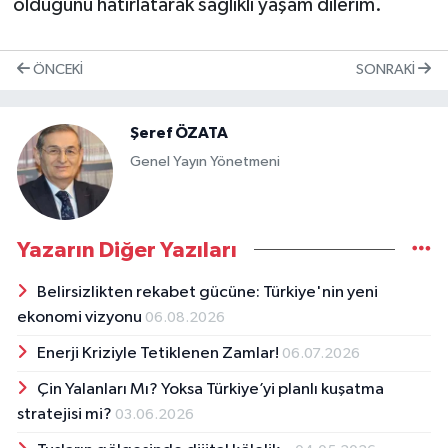
olduğunu hatırlatarak sağlıklı yaşam dilerim.
ÖNCEKI
SONRAKI
Şeref ÖZATA
Genel Yayın Yönetmeni
Yazarın Diğer Yazıları
Belirsizlikten rekabet gücüne: Türkiye'nin yeni
ekonomi vizyonu
06.08.2026
Enerji Kriziyle Tetiklenen Zamlar!
06.07.2026
Çin Yalanları Mı? Yoksa Türkiye’yi planlı kuşatma
stratejisi mi?
03.06.2026