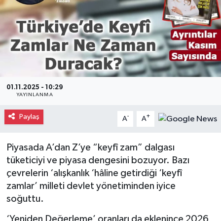
Gayrimenkul
Spor
Eğitim
01.11.2025 - 10:29
YAYINLANMA
Paylaş
-
+
A
A
Piyasada A’dan Z’ye “keyfî zam” dalgası
tüketiciyi ve piyasa dengesini bozuyor. Bazı
çevrelerin ‘alışkanlık ‘hâline getirdiği ‘keyfî
zamlar’ milleti devlet yönetiminden iyice
soğuttu.
‘Yeniden Değerleme’ oranları da eklenince 2026