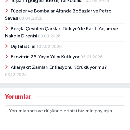
Tuşların gölgesinde dijital kölelik...
04.05.2026
Füzeler ve Bombalar Altında Boğazlar ve Petrol
Şavaşı
03.04.2026
Borçla Çevrilen Çarklar: Türkiye’de Kartlı Yaşam ve
Nakdin Direnişi
03.03.2026
Dijital istila!!!
02.02.2026
Ekovitrin 26. Yayın Yılını Kutluyor
05.01.2026
Akaryakıt Zamları Enflasyonu Körüklüyor mu?
03.12.2025
Yorumlar