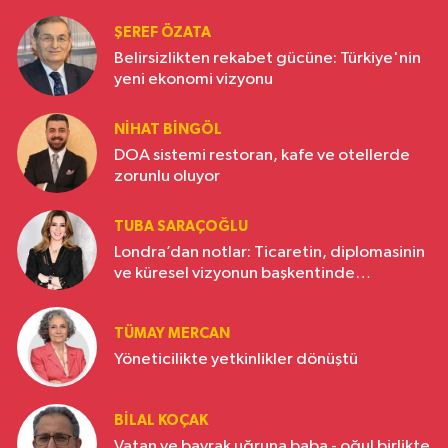
ŞEREF ÖZATA
Belirsizlikten rekabet gücüne: Türkiye'nin
yeni ekonomi vizyonu
NIHAT BINGÖL
DOA sistemi restoran, kafe ve otellerde
zorunlu oluyor
TUBA SARAÇOĞLU
Londra’dan notlar: Ticaretin, diplomasinin
ve küresel vizyonun başkentinde
Türkiye’nin yükselen gücü
TÜMAY MERCAN
Yöneticilikte yetkinlikler dönüştü
BILAL KOÇAK
Vatan ve bayrak uğruna baba - oğul birlikte