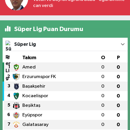
can verdi
Süper Lig Puan Durumu
Süper Lig
#
Takım
O
P
1
Amed
0
0
2
Erzurumspor FK
0
0
3
Başakşehir
0
0
4
Kocaelispor
0
0
5
Beşiktaş
0
0
6
Eyüpspor
0
0
7
Galatasaray
0
0