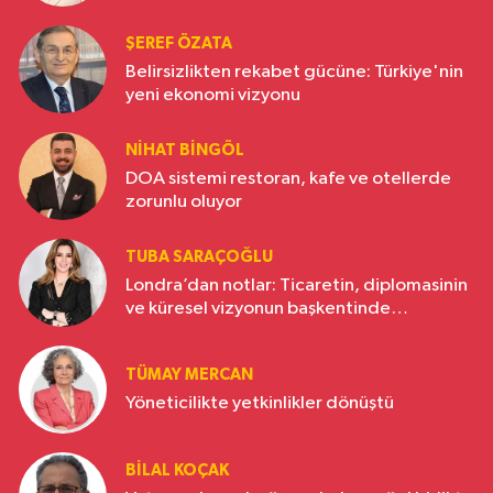
ŞEREF ÖZATA
Belirsizlikten rekabet gücüne: Türkiye'nin
yeni ekonomi vizyonu
NIHAT BINGÖL
DOA sistemi restoran, kafe ve otellerde
zorunlu oluyor
TUBA SARAÇOĞLU
Londra’dan notlar: Ticaretin, diplomasinin
ve küresel vizyonun başkentinde
Türkiye’nin yükselen gücü
TÜMAY MERCAN
Yöneticilikte yetkinlikler dönüştü
BILAL KOÇAK