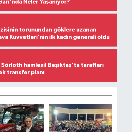
arı'nda Neler Yaşanıyor?
zisinin torunundan göklere uzanan
ava Kuvvetleri’nin ilk kadın generali oldu
 Sörloth hamlesi! Beşiktaş'ta taraftarı
ek transfer planı