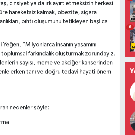
, cinsiyet ya da ırk ayırt etmeksizin herkesi
süre hareketsiz kalmak, obezite, sigara
anlıkları, pıhtı oluşumunu tetikleyen başlıca
6
i Yeğen, “Milyonlarca insanın yaşamını
şı toplumsal farkındalık oluşturmak zorundayız.
enlerin sayısı, meme ve akciğer kanserinden
Y
enle erken tanı ve doğru tedavi hayati önem
ıran nedenler şöyle:
urma