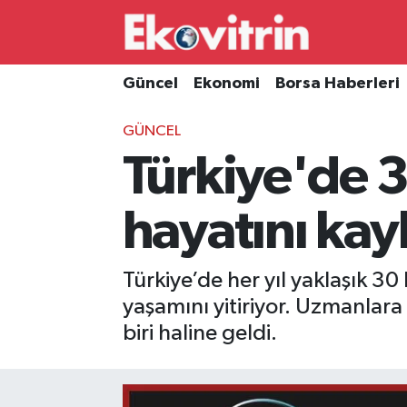
Güncel
Hava Durumu
Güncel
Ekonomi
Borsa Haberleri
Ekonomi
Trafik Durumu
GÜNCEL
Türkiye'de 3
Borsa Haberleri
Süper Lig Puan Durumu ve Fikstür
İş Dünyası
Tüm Manşetler
hayatını ka
Lojistik
Son Dakika Haberleri
Türkiye’de her yıl yaklaşık 30
Otovitrin
Haber Arşivi
yaşamını yitiriyor. Uzmanlar
biri haline geldi.
Asayiş
Magazin