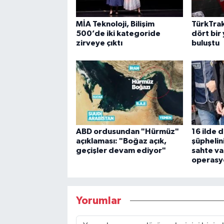
MİA Teknoloji, Bilişim
TürkTrak
500’de iki kategoride
dört bir 
zirveye çıktı
buluştu
ABD ordusundan "Hürmüz"
16 ilde 
açıklaması: "Boğaz açık,
şüphelini
geçişler devam ediyor"
sahte va
operasy
Yorumlar