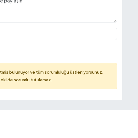
tmiş bulunuyor ve tüm sorumluluğu üstleniyorsunuz.
 şekilde sorumlu tutulamaz.