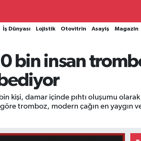
İş Dünyası
Lojistik
Otovitrin
Asayiş
Magazin
0 bin insan tromb
ybediyor
 bin kişi, damar içinde pıhtı oluşumu olar
a göre tromboz, modern çağın en yaygın ve 