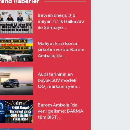
rend Haberler
Bewen Enerji, 3,8
milyar TL'lik Halka Arz
ile Sermaye
Piyasalarına Adım
Atıyor
Maliyet krizi Borsa
şirketini vurdu: Barem
Ambalaj’da
konkordato süreci
Audi tarihinin en
büyük SUV modeli
Q9, markanın yeni
amiral gemisi oluyor
Barem Ambalaj’da
yeni gelişme: BARMA
tüm BIST
endekslerinden
çıkarılıyor