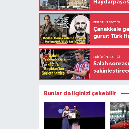
Haydarpaşa G
EDITÖRÜN SEÇTIĞI
Çanakkale ga
gurur: Türk H
EDITÖRÜN SEÇTIĞI
Salah sonrası
sakinleştirec
Bunlar da ilginizi çekebilir