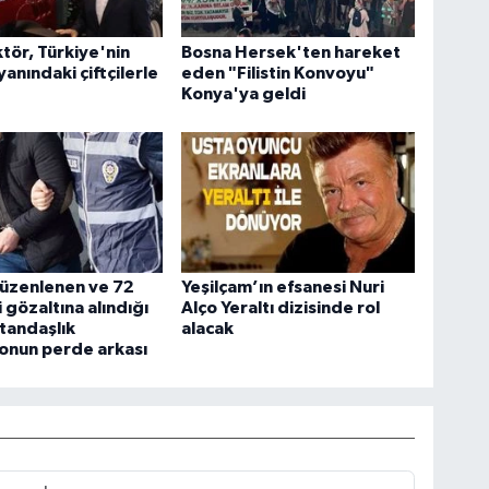
tör, Türkiye'nin
Bosna Hersek'ten hareket
yanındaki çiftçilerle
eden "Filistin Konvoyu"
Konya'ya geldi
düzenlenen ve 72
Yeşilçam’ın efsanesi Nuri
 gözaltına alındığı
Alço Yeraltı dizisinde rol
tandaşlık
alacak
onun perde arkası