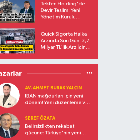
Tekfen Holding'de
Devir Teslim: Yeni
Yönetim Kurulu
Başkanı Prof. Dr. Murat
Yalçıntaş Oldu!
Quick Sigorta Halka
Arzında Son Gün: 3,7
Milyar TL’lik Arz İçin
Talepler Bugün Sona
Eriyor
azarlar
AV. AHMET BURAK YALÇIN
IBAN mağdurları için yeni
dönem! Yeni düzenleme ve
ceza indirim oranları
ŞEREF ÖZATA
Belirsizlikten rekabet
gücüne: Türkiye'nin yeni
ekonomi vizyonu