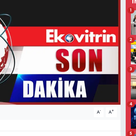
T
1
2
3
4
-
+
A
A
5