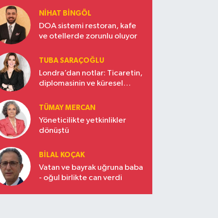
NIHAT BINGÖL
DOA sistemi restoran, kafe
ve otellerde zorunlu oluyor
TUBA SARAÇOĞLU
Londra’dan notlar: Ticaretin,
diplomasinin ve küresel
vizyonun başkentinde
Türkiye’nin yükselen gücü
TÜMAY MERCAN
Yöneticilikte yetkinlikler
dönüştü
BILAL KOÇAK
Vatan ve bayrak uğruna baba
- oğul birlikte can verdi