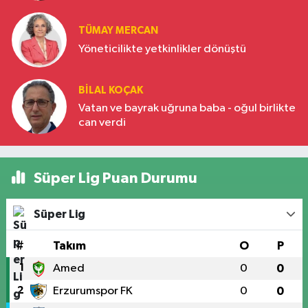
Türkiye’nin yükselen gücü
TÜMAY MERCAN
Yöneticilikte yetkinlikler dönüştü
BILAL KOÇAK
Vatan ve bayrak uğruna baba - oğul birlikte
can verdi
Süper Lig Puan Durumu
Süper Lig
#
Takım
O
P
1
Amed
0
0
2
Erzurumspor FK
0
0