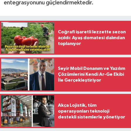
entegrasyonunu güçlendirmektedir.
Coğrafi işaretli lezzette sezon
açıldı: Ayaş domatesi dalından
toplanıyor
Seyir Mobil Donanım ve Yazılım
Çözümlerini Kendi Ar-Ge Ekibi
İle Gerçekleştiriyor
Akça Lojistik, tüm
operasyonları teknoloji
destekli sistemlerle yönetiyor