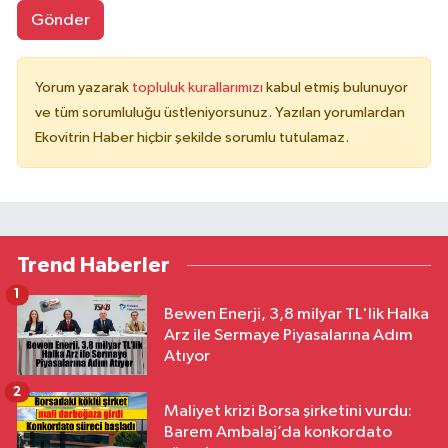
Gönder
Yorum yazarak
topluluk kurallarımızı
kabul etmiş bulunuyor
ve tüm sorumluluğu üstleniyorsunuz. Yazılan yorumlardan
Ekovitrin Haber hiçbir şekilde sorumlu tutulamaz.
Trend Haberler
1
Bewen Enerji, 3,8 milyar TL'lik Halka
Arz ile Sermaye Piyasalarına Adım
Atıyor
2
Maliyet krizi Borsa şirketini vurdu:
Barem Ambalaj’da konkordato