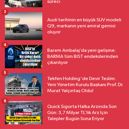
süreci
3
Audi tarihinin en büyük SUV modeli
Q9, markanın yeni amiral gemisi
oluyor
4
Barem Ambalaj’da yeni gelişme:
BARMA tüm BIST endekslerinden
çıkarılıyor
5
Tekfen Holding'de Devir Teslim:
Yeni Yönetim Kurulu Başkanı Prof. Dr.
Murat Yalçıntaş Oldu!
6
Quick Sigorta Halka Arzında Son
Gün: 3,7 Milyar TL’lik Arz İçin
Talepler Bugün Sona Eriyor