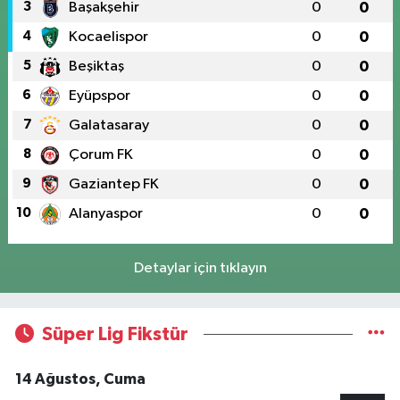
3
Başakşehir
0
0
4
Kocaelispor
0
0
5
Beşiktaş
0
0
6
Eyüpspor
0
0
7
Galatasaray
0
0
8
Çorum FK
0
0
9
Gaziantep FK
0
0
10
Alanyaspor
0
0
Detaylar için tıklayın
Süper Lig Fikstür
14 Ağustos, Cuma