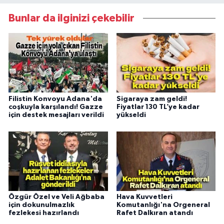
Bunlar da ilginizi çekebilir
Filistin Konvoyu Adana'da
Sigaraya zam geldi!
coşkuyla karşılandı! Gazze
Fiyatlar 130 TL’ye kadar
için destek mesajları verildi
yükseldi
Özgür Özel ve Veli Ağbaba
Hava Kuvvetleri
için dokunulmazlık
Komutanlığı'na Orgeneral
fezlekesi hazırlandı
Rafet Dalkıran atandı