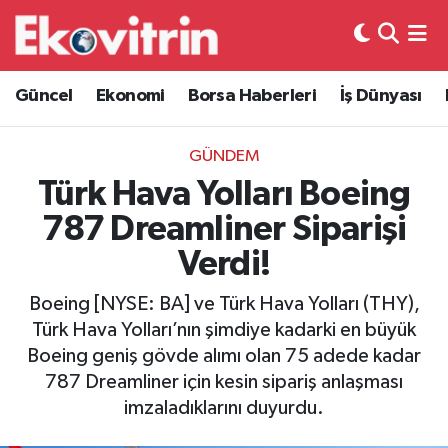
Güncel
Hava Durumu
Güncel
Ekonomi
Borsa Haberleri
İş Dünyası
Ekonomi
Trafik Durumu
GÜNDEM
Borsa Haberleri
Süper Lig Puan Durumu ve Fikstür
Türk Hava Yolları Boeing
787 Dreamliner Siparişi
İş Dünyası
Tüm Manşetler
Verdi!
Lojistik
Son Dakika Haberleri
Boeing [NYSE: BA] ve Türk Hava Yolları (THY),
Türk Hava Yolları’nın şimdiye kadarki en büyük
Otovitrin
Haber Arşivi
Boeing geniş gövde alımı olan 75 adede kadar
787 Dreamliner için kesin sipariş anlaşması
Asayiş
imzaladıklarını duyurdu.
Magazin