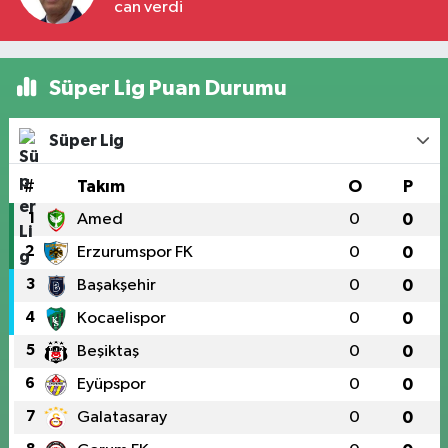
can verdi
Süper Lig Puan Durumu
Süper Lig
#
Takım
O
P
1
Amed
0
0
2
Erzurumspor FK
0
0
3
Başakşehir
0
0
4
Kocaelispor
0
0
5
Beşiktaş
0
0
6
Eyüpspor
0
0
7
Galatasaray
0
0