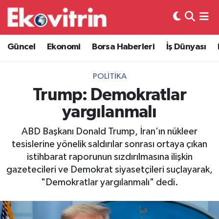
Güncel
Hava Durumu
Güncel
Ekonomi
Borsa Haberleri
İş Dünyası
Ekonomi
Trafik Durumu
POLITIKA
Borsa Haberleri
Süper Lig Puan Durumu ve Fikstür
Trump: Demokratlar
yargılanmalı
İş Dünyası
Tüm Manşetler
ABD Başkanı Donald Trump, İran’ın nükleer
Lojistik
Son Dakika Haberleri
tesislerine yönelik saldırılar sonrası ortaya çıkan
istihbarat raporunun sızdırılmasına ilişkin
Otovitrin
Haber Arşivi
gazetecileri ve Demokrat siyasetçileri suçlayarak,
"Demokratlar yargılanmalı" dedi.
Asayiş
Magazin