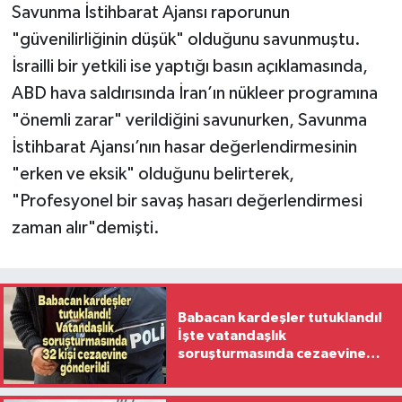
Savunma İstihbarat Ajansı raporunun
"güvenilirliğinin düşük" olduğunu savunmuştu.
İsrailli bir yetkili ise yaptığı basın açıklamasında,
ABD hava saldırısında İran’ın nükleer programına
"önemli zarar" verildiğini savunurken, Savunma
İstihbarat Ajansı’nın hasar değerlendirmesinin
"erken ve eksik" olduğunu belirterek,
"Profesyonel bir savaş hasarı değerlendirmesi
zaman alır"demişti.
Babacan kardeşler tutuklandı!
İşte vatandaşlık
soruşturmasında cezaevine
gönderilen 32 isim