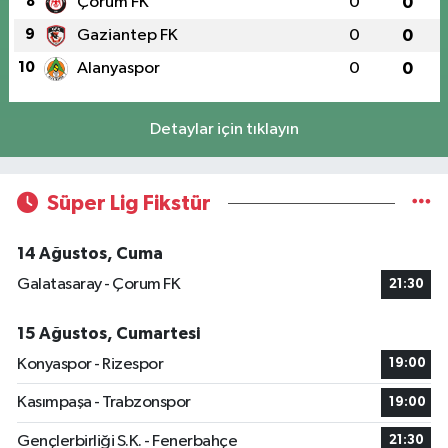
8
Çorum FK
0
0
9
Gaziantep FK
0
0
10
Alanyaspor
0
0
Detaylar için tıklayın
Süper Lig Fikstür
14 Ağustos, Cuma
Galatasaray - Çorum FK
21:30
15 Ağustos, Cumartesi
Konyaspor - Rizespor
19:00
Kasımpaşa - Trabzonspor
19:00
Gençlerbirliği S.K. - Fenerbahçe
21:30