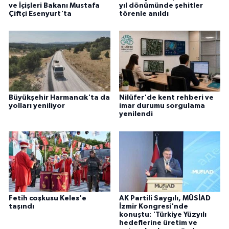
ve İçişleri Bakanı Mustafa
yıl dönümünde şehitler
Çiftçi Esenyurt'ta
törenle anıldı
Büyükşehir Harmancık'ta da
Nilüfer'de kent rehberi ve
yolları yeniliyor
imar durumu sorgulama
yenilendi
Fetih coşkusu Keles'e
AK Partili Saygılı, MÜSİAD
taşındı
İzmir Kongresi'nde
konuştu: 'Türkiye Yüzyılı
hedeflerine üretim ve