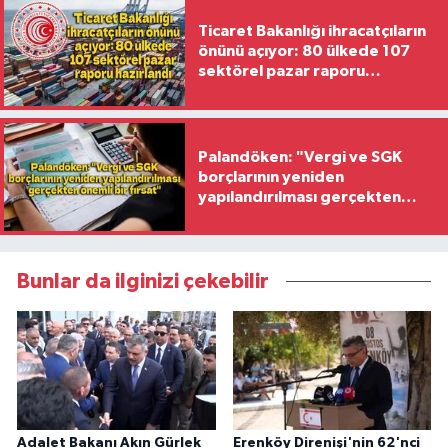
Ticaret Bakanlığı ihracatçıların
önünü açıyor: 80 ülkede 107
sektörel pazar raporu
hazırlandı
Palandöken: "Vergi ve SGK
borçlarının yeniden
yapılandırılması gerçekten
önemli bir fırsat"
Bunlar da ilginizi çekebilir
Adalet Bakanı Akın Gürlek
Erenköy Direnişi'nin 62'nci