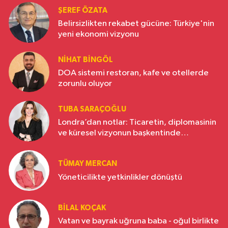
ŞEREF ÖZATA
Belirsizlikten rekabet gücüne: Türkiye'nin
yeni ekonomi vizyonu
NIHAT BINGÖL
DOA sistemi restoran, kafe ve otellerde
zorunlu oluyor
TUBA SARAÇOĞLU
Londra’dan notlar: Ticaretin, diplomasinin
ve küresel vizyonun başkentinde
Türkiye’nin yükselen gücü
TÜMAY MERCAN
Yöneticilikte yetkinlikler dönüştü
BILAL KOÇAK
Vatan ve bayrak uğruna baba - oğul birlikte