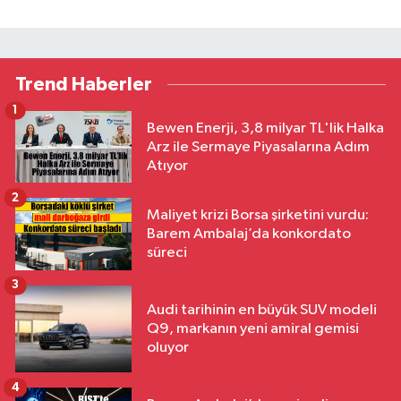
Trend Haberler
1
Bewen Enerji, 3,8 milyar TL'lik Halka
Arz ile Sermaye Piyasalarına Adım
Atıyor
2
Maliyet krizi Borsa şirketini vurdu:
Barem Ambalaj’da konkordato
süreci
3
Audi tarihinin en büyük SUV modeli
Q9, markanın yeni amiral gemisi
oluyor
4