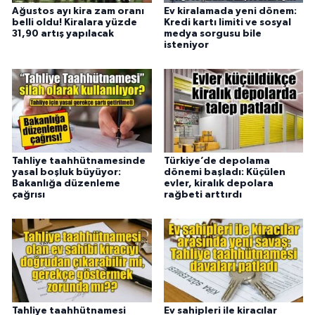
Ağustos ayı kira zam oranı
Ev kiralamada yeni dönem:
belli oldu! Kiralara yüzde
Kredi kartı limiti ve sosyal
31,90 artış yapılacak
medya sorgusu bile
isteniyor
Tahliye taahhütnamesinde
Türkiye’de depolama
yasal boşluk büyüyor:
dönemi başladı: Küçülen
Bakanlığa düzenleme
evler, kiralık depolara
çağrısı
rağbeti arttırdı
Tahliye taahhütnamesi
Ev sahipleri ile kiracılar