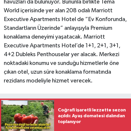
havuzları da bulunuyor. Bununla birlikte Tema
World içerisinde yer alan 208 odalı Marriott
Executive Apartments Hotel de “Ev Konforunda,
Standartların Üzerinde” anlayışıyla Premium
konaklama deneyimi yaşatacak. Marriott
Executive Apartments Hotel’de 1+1, 2+1, 3+1,
4+2 Dubleks Penthouselar yer alacak. Merkezi
noktadaki konumu ve sunduğu hizmetlerle öne
çıkan otel, uzun süre konaklama formatında
rezidans modeliyle hizmet verecek.
Coğrafi işaretli lezzette sezon
açıldı: Ayaş domatesi dalından
toplanıyor