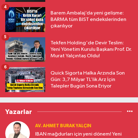
4
Barem Ambalaj’da yeni gelişme:
BARMA tüm BIST endekslerinden
çıkarılıyor
5
Tekfen Holding'de Devir Teslim:
Yeni Yönetim Kurulu Başkanı Prof. Dr.
Murat Yalçıntaş Oldu!
6
Quick Sigorta Halka Arzında Son
Gün: 3,7 Milyar TL’lik Arz İçin
Talepler Bugün Sona Eriyor
Yazarlar
AV. AHMET BURAK YALÇIN
IBAN mağdurları için yeni dönem! Yeni