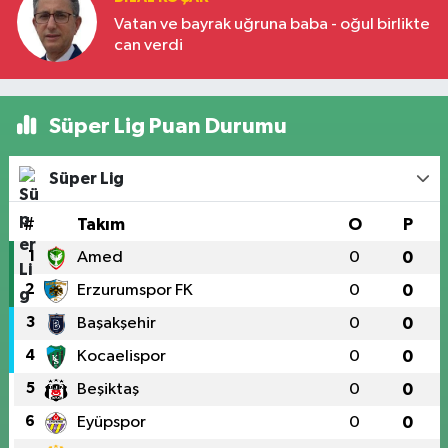
Vatan ve bayrak uğruna baba - oğul birlikte
can verdi
Süper Lig Puan Durumu
Süper Lig
#
Takım
O
P
1
Amed
0
0
2
Erzurumspor FK
0
0
3
Başakşehir
0
0
4
Kocaelispor
0
0
5
Beşiktaş
0
0
6
Eyüpspor
0
0