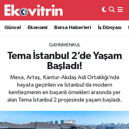
Güncel
Hava Durumu
Güncel
Ekonomi
Borsa Haberleri
İş Dünyası
Ekonomi
Trafik Durumu
GAYRIMENKUL
Borsa Haberleri
Süper Lig Puan Durumu ve Fikstür
Tema İstanbul 2’de Yaşam
Başladı!
İş Dünyası
Tüm Manşetler
Mesa, Artaş, Kantur-Akdaş Adi Ortaklığı’nda
Lojistik
Son Dakika Haberleri
hayata geçirilen ve İstanbul’da modern
kentleşmenin en başarılı örnekleri arasında yer
Otovitrin
Haber Arşivi
alan Tema İstanbul 2 projesinde yaşam başladı.
Asayiş
Magazin