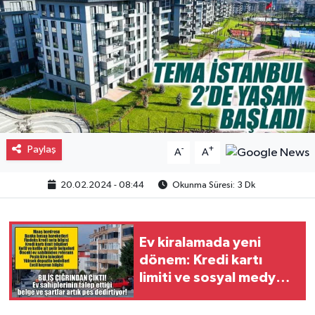
Gayrimenkul
Spor
Eğitim
Paylaş
-
+
A
A
20.02.2024 - 08:44
Okunma Süresi: 3 Dk
Ev kiralamada yeni
dönem: Kredi kartı
limiti ve sosyal medya
sorgusu bile isteniyor