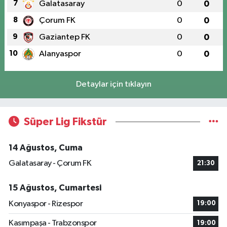
7
Galatasaray
0
0
8
Çorum FK
0
0
9
Gaziantep FK
0
0
10
Alanyaspor
0
0
Detaylar için tıklayın
Süper Lig Fikstür
14 Ağustos, Cuma
Galatasaray - Çorum FK
21:30
15 Ağustos, Cumartesi
Konyaspor - Rizespor
19:00
Kasımpaşa - Trabzonspor
19:00