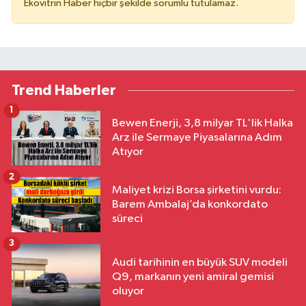
Ekovitrin Haber hiçbir şekilde sorumlu tutulamaz.
Trend Haberler
1
Bewen Enerji, 3,8 milyar TL'lik Halka
Arz ile Sermaye Piyasalarına Adım
Atıyor
2
Maliyet krizi Borsa şirketini vurdu:
Barem Ambalaj’da konkordato
süreci
3
Audi tarihinin en büyük SUV modeli
Q9, markanın yeni amiral gemisi
oluyor