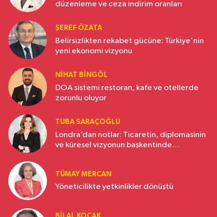
düzenleme ve ceza indirim oranları
ŞEREF ÖZATA
Belirsizlikten rekabet gücüne: Türkiye'nin
yeni ekonomi vizyonu
NIHAT BINGÖL
DOA sistemi restoran, kafe ve otellerde
zorunlu oluyor
TUBA SARAÇOĞLU
Londra’dan notlar: Ticaretin, diplomasinin
ve küresel vizyonun başkentinde
Türkiye’nin yükselen gücü
TÜMAY MERCAN
Yöneticilikte yetkinlikler dönüştü
BILAL KOÇAK