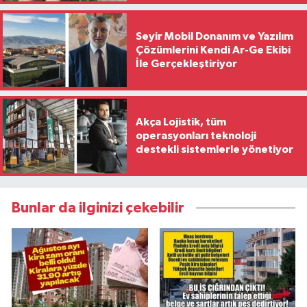
Seyir Mobil Donanım ve Yazılım
Çözümlerini Kendi Ar-Ge Ekibi
İle Gerçekleştiriyor
Akça Lojistik, tüm
operasyonları teknoloji
destekli sistemlerle yönetiyor
Bunlar da ilginizi çekebilir