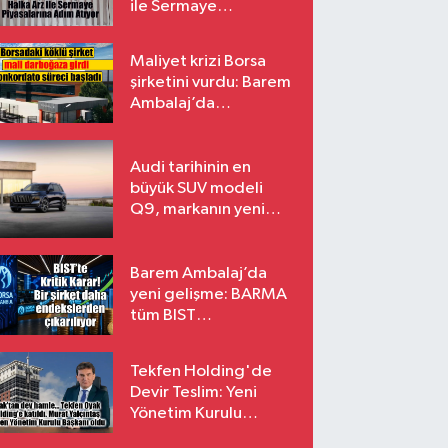
ile Sermaye
Piyasalarına Adım
Atıyor
Maliyet krizi Borsa
şirketini vurdu: Barem
Ambalaj’da
konkordato süreci
Audi tarihinin en
büyük SUV modeli
Q9, markanın yeni
amiral gemisi oluyor
Barem Ambalaj’da
yeni gelişme: BARMA
tüm BIST
endekslerinden
çıkarılıyor
Tekfen Holding'de
Devir Teslim: Yeni
Yönetim Kurulu
Başkanı Prof. Dr. Murat