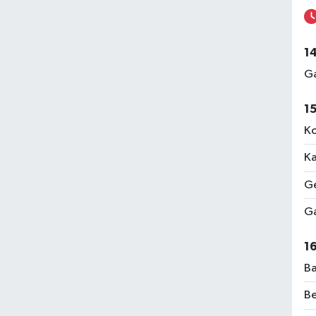
1
Ga
1
Ko
Ka
Ge
Ga
1
Ba
Be