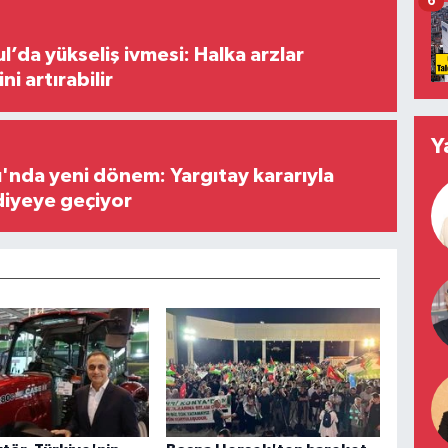
6
l’da yükseliş ivmesi: Halka arzlar
ini artırabilir
Y
ı'nda yeni dönem: Yargıtay kararıyla
diyeye geçiyor