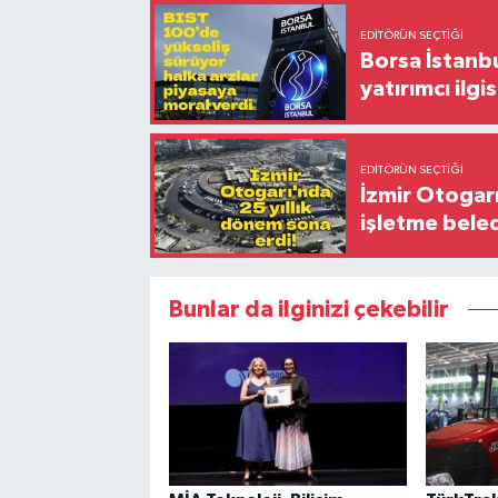
EDITÖRÜN SEÇTIĞI
Borsa İstanbu
yatırımcı ilgis
EDITÖRÜN SEÇTIĞI
İzmir Otogar
işletme bele
Bunlar da ilginizi çekebilir