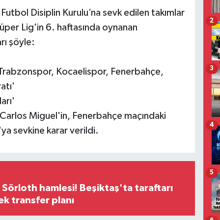
utbol Disiplin Kurulu’na sevk edilen takımlar
2
Süper Lig'in 6. haftasında oynanan
rı şöyle:
3
 Trabzonspor, Kocaelispor, Fenerbahçe,
atı'
arı'
s Carlos Miguel'in, Fenerbahçe maçındaki
4
ya sevkine karar verildi.
5
 Sörloth hamlesi! Beşiktaş'ta taraftarı
ek transfer planı