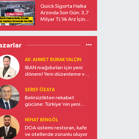
Yalçıntaş Oldu!
Quick Sigorta Halka
Arzında Son Gün: 3,7
Milyar TL’lik Arz İçin
Talepler Bugün Sona
Eriyor
azarlar
AV. AHMET BURAK YALÇIN
IBAN mağdurları için yeni
dönem! Yeni düzenleme ve
ceza indirim oranları
ŞEREF ÖZATA
Belirsizlikten rekabet
gücüne: Türkiye'nin yeni
ekonomi vizyonu
NIHAT BINGÖL
DOA sistemi restoran, kafe
ve otellerde zorunlu oluyor