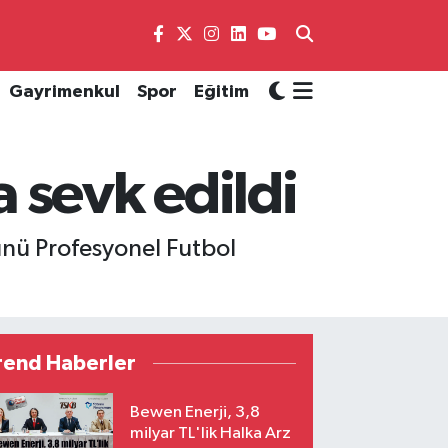
Gayrimenkul
Spor
Eğitim
 sevk edildi
ünü Profesyonel Futbol
rend Haberler
Bewen Enerji, 3,8
milyar TL'lik Halka Arz