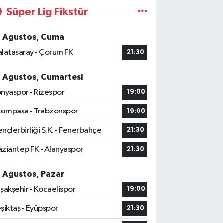
Süper Lig Fikstür
4 Ağustos, Cuma
latasaray - Çorum FK
21:30
5 Ağustos, Cumartesi
nyaspor - Rizespor
19:00
sımpaşa - Trabzonspor
19:00
nçlerbirliği S.K. - Fenerbahçe
21:30
ziantep FK - Alanyaspor
21:30
6 Ağustos, Pazar
şakşehir - Kocaelispor
19:00
şiktaş - Eyüpspor
21:30