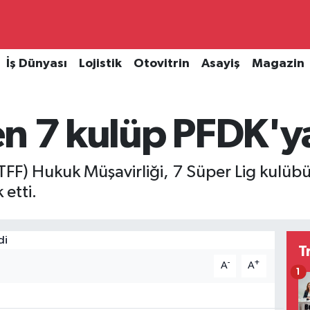
İş Dünyası
Lojistik
Otovitrin
Asayiş
Magazin
n 7 kulüp PFDK'ya
TFF) Hukuk Müşavirliği, 7 Süper Lig kulüb
 etti.
T
-
+
A
A
1