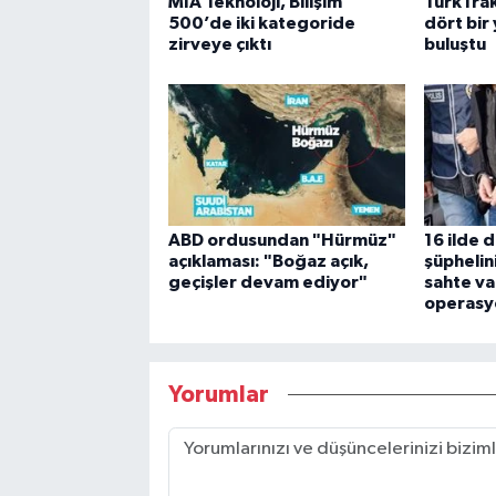
MİA Teknoloji, Bilişim
TürkTrak
500’de iki kategoride
dört bir 
zirveye çıktı
buluştu
ABD ordusundan "Hürmüz"
16 ilde 
açıklaması: "Boğaz açık,
şüphelini
geçişler devam ediyor"
sahte va
operasy
Yorumlar