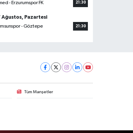
ed - Erzurumspor FK
21:30
7 Ağustos, Pazartesi
msunspor - Göztepe
21:30
Tüm Manşetler