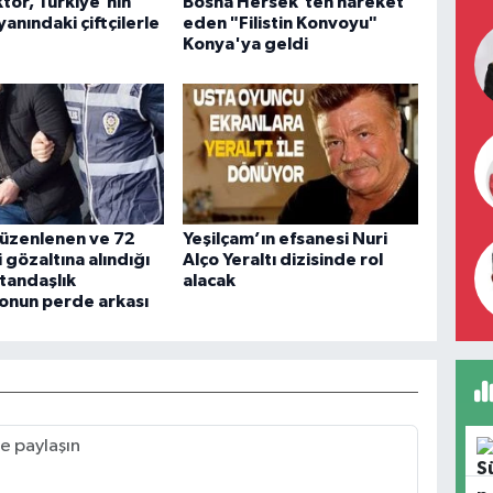
tör, Türkiye'nin
Bosna Hersek'ten hareket
yanındaki çiftçilerle
eden "Filistin Konvoyu"
Konya'ya geldi
düzenlenen ve 72
Yeşilçam’ın efsanesi Nuri
 gözaltına alındığı
Alço Yeraltı dizisinde rol
tandaşlık
alacak
onun perde arkası