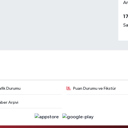
Am
1
Sa
afik Durumu
Puan Durumu ve Fikstür
ber Arşivi