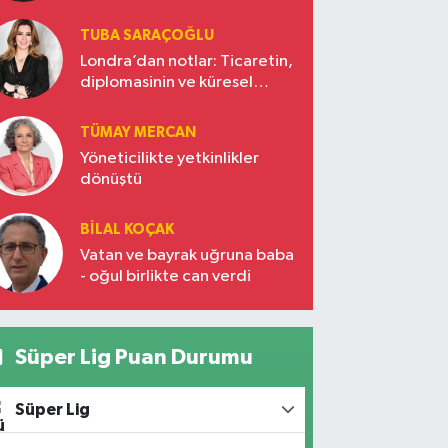
TUBA SARAÇOĞLU
Londra’dan notlar: Ticaretin,
diplomasinin ve küresel
vizyonun başkentinde
Türkiye’nin yükselen gücü
TÜMAY MERCAN
Yöneticilikte yetkinlikler
dönüştü
BILAL KOÇAK
Vatan ve bayrak uğruna baba
- oğul birlikte can verdi
Süper Lig Puan Durumu
Süper Lig