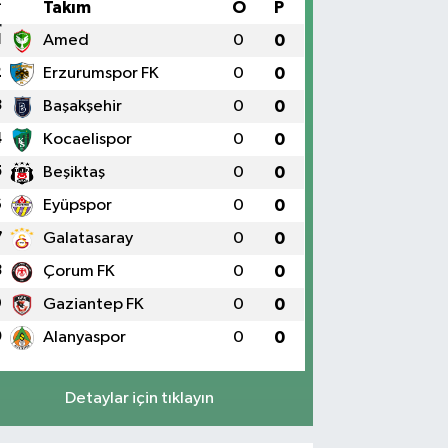
#
Takım
O
P
1
Amed
0
0
2
Erzurumspor FK
0
0
3
Başakşehir
0
0
4
Kocaelispor
0
0
5
Beşiktaş
0
0
6
Eyüpspor
0
0
7
Galatasaray
0
0
8
Çorum FK
0
0
9
Gaziantep FK
0
0
0
Alanyaspor
0
0
Detaylar için tıklayın