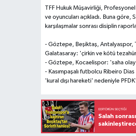
TFF Hukuk Müşavirliği, Profesyonel F
Gayrimenkul
ve oyuncuları açıkladı. Buna göre, 
karşılaşmalar sonrası disiplin raporla
Spor
Eğitim
- Göztepe, Beşiktaş, Antalyaspor,
Galatasaray: 'çirkin ve kötü tezahür
- Göztepe, Kocaelispor: 'saha olayl
- Kasımpaşalı futbolcu Ribeiro Dia
'kural dışı hareketi' nedeniyle PFDK'
EDITÖRÜN SEÇTIĞI
Salah sonrası
sakinleştirec