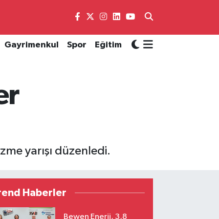
Gayrimenkul
Spor
Eğitim
er
me yarışı düzenledi.
rend Haberler
Bewen Enerji, 3,8