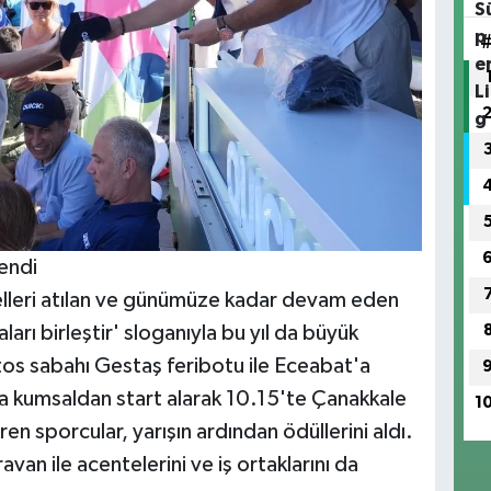
lendi
melleri atılan ve günümüze kadar devam eden
arı birleştir' sloganıyla bu yıl da büyük
tos sabahı Gestaş feribotu ile Eceabat'a
a kumsaldan start alarak 10.15'te Çanakkale
1
en sporcular, yarışın ardından ödüllerini aldı.
van ile acentelerini ve iş ortaklarını da