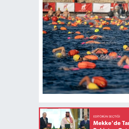
EDITÖRÜN SEÇTIĞI
Mekke'de Tari