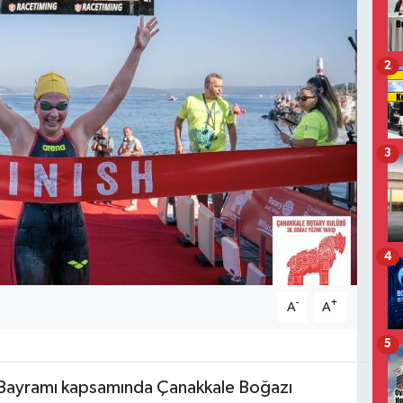
2
3
4
-
+
A
A
5
 Bayramı kapsamında Çanakkale Boğazı