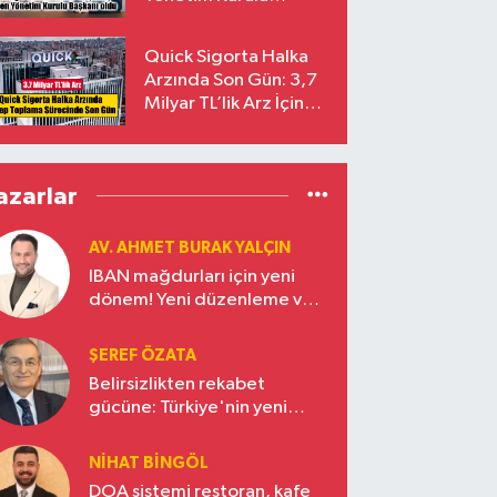
Başkanı Prof. Dr. Murat
Yalçıntaş Oldu!
Quick Sigorta Halka
Arzında Son Gün: 3,7
Milyar TL’lik Arz İçin
Talepler Bugün Sona
Eriyor
azarlar
AV. AHMET BURAK YALÇIN
IBAN mağdurları için yeni
dönem! Yeni düzenleme ve
ceza indirim oranları
ŞEREF ÖZATA
Belirsizlikten rekabet
gücüne: Türkiye'nin yeni
ekonomi vizyonu
NIHAT BINGÖL
DOA sistemi restoran, kafe