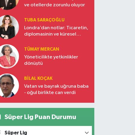
ve otellerde zorunlu oluyor
TUBA SARAÇOĞLU
Londra’dan notlar: Ticaretin,
diplomasinin ve küresel
vizyonun başkentinde
Türkiye’nin yükselen gücü
TÜMAY MERCAN
Yöneticilikte yetkinlikler
dönüştü
BILAL KOÇAK
Vatan ve bayrak uğruna baba
- oğul birlikte can verdi
Süper Lig Puan Durumu
Süper Lig