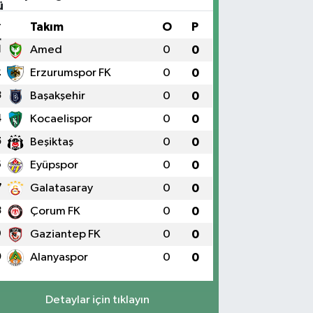
#
Takım
O
P
1
Amed
0
0
2
Erzurumspor FK
0
0
3
Başakşehir
0
0
4
Kocaelispor
0
0
5
Beşiktaş
0
0
6
Eyüpspor
0
0
7
Galatasaray
0
0
8
Çorum FK
0
0
9
Gaziantep FK
0
0
0
Alanyaspor
0
0
Detaylar için tıklayın