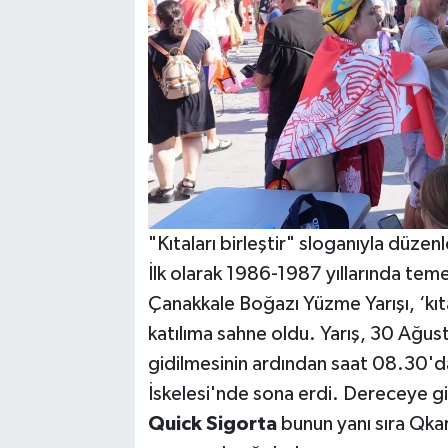
"Kıtaları birleştir" sloganıyla düzen
İlk olarak 1986-1987 yıllarında te
Çanakkale Boğazı Yüzme Yarışı, ‘kıtal
katılıma sahne oldu. Yarış, 30 Ağus
gidilmesinin ardından saat 08.30'd
İskelesi'nde sona erdi. Dereceye gir
Quick
Sigorta
bunun yanı sıra Qkara