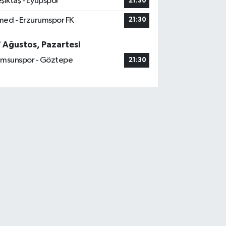
şiktaş - Eyüpspor
21:30
ed - Erzurumspor FK
21:30
7 Ağustos, Pazartesi
msunspor - Göztepe
21:30