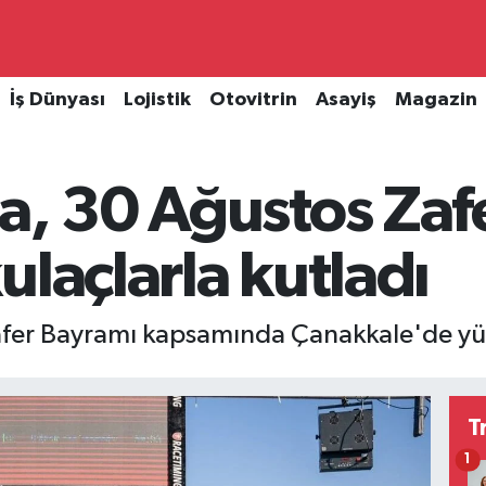
İş Dünyası
Lojistik
Otovitrin
Asayiş
Magazin
a, 30 Ağustos Zaf
ulaçlarla kutladı
afer Bayramı kapsamında Çanakkale'de yüz
T
1