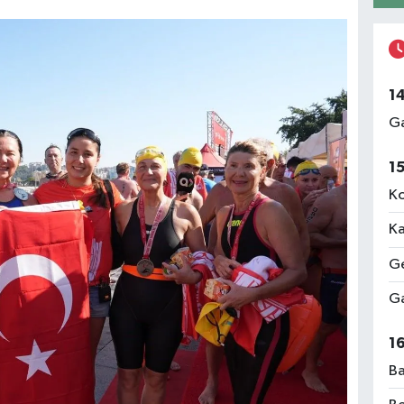
1
Ga
1
Ko
Ka
Ge
Ga
1
Ba