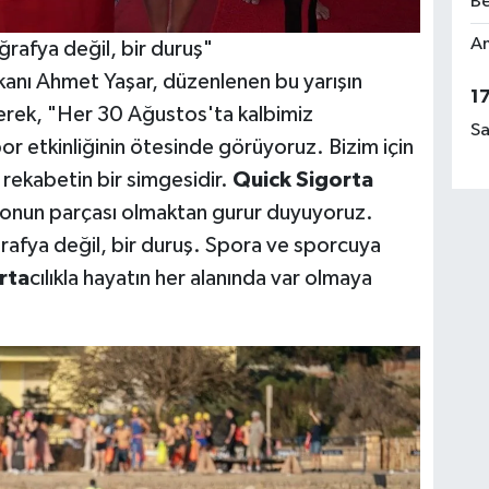
Be
Am
ğrafya değil, bir duruş"
anı Ahmet Yaşar, düzenlenen bu yarışın
1
rterek, "Her 30 Ağustos'ta kalbimiz
Sa
por etkinliğinin ötesinde görüyoruz. Bizim için
l rekabetin bir simgesidir.
Quick
Sigorta
syonun parçası olmaktan gurur duyuyoruz.
rafya değil, bir duruş. Spora ve sporcuya
rta
cılıkla hayatın her alanında var olmaya