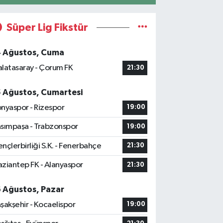
Süper Lig Fikstür
4 Ağustos, Cuma
latasaray - Çorum FK
21:30
5 Ağustos, Cumartesi
nyaspor - Rizespor
19:00
sımpaşa - Trabzonspor
19:00
nçlerbirliği S.K. - Fenerbahçe
21:30
ziantep FK - Alanyaspor
21:30
6 Ağustos, Pazar
şakşehir - Kocaelispor
19:00