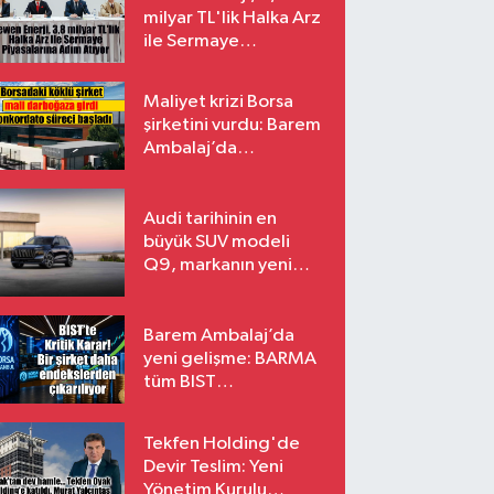
milyar TL'lik Halka Arz
ile Sermaye
Piyasalarına Adım
Atıyor
Maliyet krizi Borsa
şirketini vurdu: Barem
Ambalaj’da
konkordato süreci
Audi tarihinin en
büyük SUV modeli
Q9, markanın yeni
amiral gemisi oluyor
Barem Ambalaj’da
yeni gelişme: BARMA
tüm BIST
endekslerinden
çıkarılıyor
Tekfen Holding'de
Devir Teslim: Yeni
Yönetim Kurulu