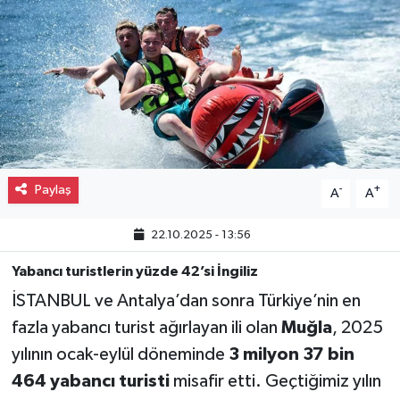
Gayrimenkul
Spor
Eğitim
Paylaş
-
+
A
A
22.10.2025 - 13:56
Yabancı turistlerin yüzde 42’si İngiliz
İSTANBUL ve Antalya’dan sonra Türkiye’nin en
fazla yabancı turist ağırlayan ili olan
Muğla
, 2025
yılının ocak-eylül döneminde
3 milyon 37 bin
464 yabancı turisti
misafir etti. Geçtiğimiz yılın