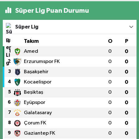
Süper Lig Puan Durumu
Süper Lig
#
Takım
O
P
1
Amed
0
0
2
Erzurumspor FK
0
0
3
Başakşehir
0
0
4
Kocaelispor
0
0
5
Beşiktaş
0
0
6
Eyüpspor
0
0
7
Galatasaray
0
0
8
Çorum FK
0
0
9
Gaziantep FK
0
0