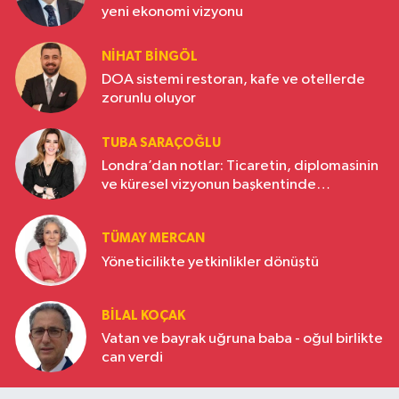
yeni ekonomi vizyonu
NIHAT BINGÖL
DOA sistemi restoran, kafe ve otellerde
zorunlu oluyor
TUBA SARAÇOĞLU
Londra’dan notlar: Ticaretin, diplomasinin
ve küresel vizyonun başkentinde
Türkiye’nin yükselen gücü
TÜMAY MERCAN
Yöneticilikte yetkinlikler dönüştü
BILAL KOÇAK
Vatan ve bayrak uğruna baba - oğul birlikte
can verdi