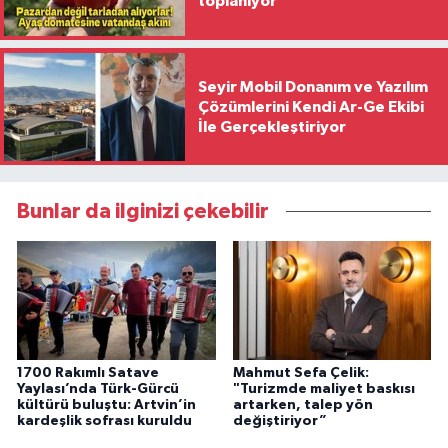
toplanıyor
Seyir Mobil Donanım ve Yazılım
Çözümlerini Kendi Ar-Ge Ekibi
İle Gerçekleştiriyor
Bunlar da ilginizi çekebilir
1700 Rakımlı Satave
Mahmut Sefa Çelik:
Yaylası’nda Türk-Gürcü
"Turizmde maliyet baskısı
kültürü buluştu: Artvin’in
artarken, talep yön
kardeşlik sofrası kuruldu
değiştiriyor”