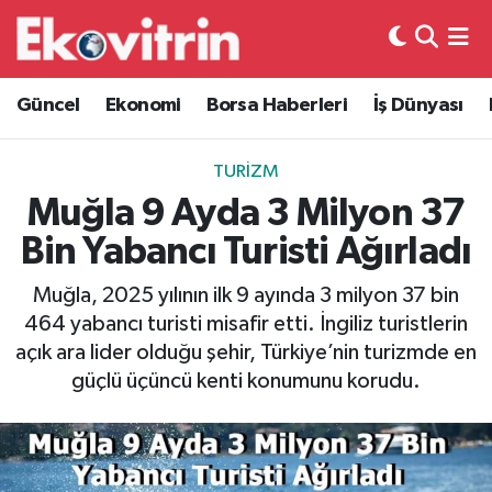
Güncel
Hava Durumu
Güncel
Ekonomi
Borsa Haberleri
İş Dünyası
Ekonomi
Trafik Durumu
TURIZM
Borsa Haberleri
Süper Lig Puan Durumu ve Fikstür
Muğla 9 Ayda 3 Milyon 37
Bin Yabancı Turisti Ağırladı
İş Dünyası
Tüm Manşetler
Muğla, 2025 yılının ilk 9 ayında 3 milyon 37 bin
Lojistik
Son Dakika Haberleri
464 yabancı turisti misafir etti. İngiliz turistlerin
açık ara lider olduğu şehir, Türkiye’nin turizmde en
Otovitrin
Haber Arşivi
güçlü üçüncü kenti konumunu korudu.
Asayiş
Magazin