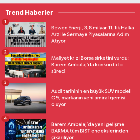
Trend Haberler
1
Bewen Enerji, 3,8 milyar TL'lik Halka
Arz ile Sermaye Piyasalarına Adım
Atıyor
2
Maliyet krizi Borsa şirketini vurdu:
Barem Ambalaj’da konkordato
süreci
3
Audi tarihinin en büyük SUV modeli
Q9, markanın yeni amiral gemisi
oluyor
4
Barem Ambalaj’da yeni gelişme:
BARMA tüm BIST endekslerinden
çıkarılıyor