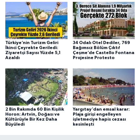
Türkiye’nin Turizm Geliri
34 Odalı Otel Dediler, 769
İkinci Çeyrekte Geriledi:
Bağımsız Bölüm Çıktı!
Ziyaretçi Sayısı Yüzde 5,1
Çeşme’de Castello Fontana
Azaldı
Projesine Protesto
2 Bin Rakımda 60 Bin Kişilik
Yargıtay'dan emsal karar:
Horon: Artvin, Doğası ve
Plaja girişi engelleyen
Kültürüyle Bir Kez Daha
işletmeciye hapis cezası
Büyüledi
kesinleşti