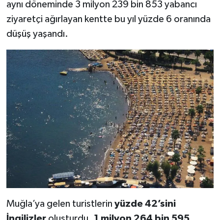
aynı döneminde 3 milyon 239 bin 853 yabancı
ziyaretçi ağırlayan kentte bu yıl yüzde 6 oranında
düşüş yaşandı.
Muğla’ya gelen turistlerin
yüzde 42’sini
İngilizler
oluşturdu.
1 milyon 264 bin 595