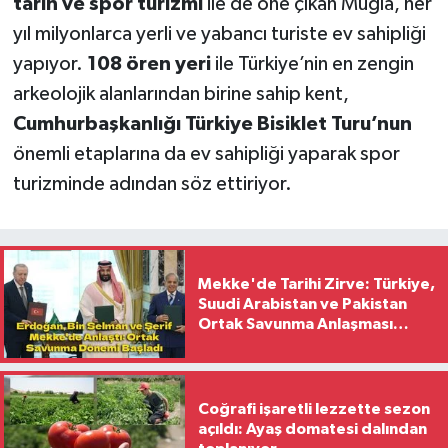
tarih ve spor turizmi
ile de öne çıkan Muğla, her
yıl milyonlarca yerli ve yabancı turiste ev sahipliği
yapıyor.
108 ören yeri
ile Türkiye’nin en zengin
arkeolojik alanlarından birine sahip kent,
Cumhurbaşkanlığı Türkiye Bisiklet Turu’nun
önemli etaplarına da ev sahipliği yaparak spor
turizminde adından söz ettiriyor.
Mekke'de Tarihi Zirve: Türkiye,
Suudi Arabistan ve Pakistan
Ortak Savunma Anlaşması
İmzaladı
Coğrafi işaretli lezzette sezon
açıldı: Ayaş domatesi dalından