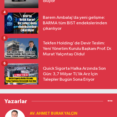
oluyor
4
Barem Ambalaj’da yeni gelişme:
BARMA tüm BIST endekslerinden
çıkarılıyor
5
Tekfen Holding'de Devir Teslim:
Yeni Yönetim Kurulu Başkanı Prof. Dr.
Murat Yalçıntaş Oldu!
6
Quick Sigorta Halka Arzında Son
Gün: 3,7 Milyar TL’lik Arz İçin
Talepler Bugün Sona Eriyor
Yazarlar
AV. AHMET BURAK YALÇIN