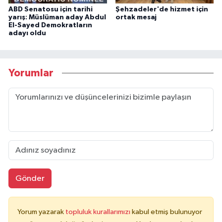
ABD Senatosu için tarihi
Şehzadeler'de hizmet için
yarış: Müslüman aday Abdul
ortak mesaj
El-Sayed Demokratların
adayı oldu
Yorumlar
Gönder
Yorum yazarak
topluluk kurallarımızı
kabul etmiş bulunuyor