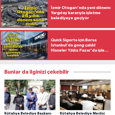
İzmir Otogarı'nda yeni dönem:
Yargıtay kararıyla işletme
belediyeye geçiyor
Quick Sigorta için Borsa
İstanbul’da gong çaldı!
Hisseler Yıldız Pazar’da işlem
görmeye başladı
Bunlar da ilginizi çekebilir
Kütahya Belediye Başkanı
Kütahya Belediye Meclisi