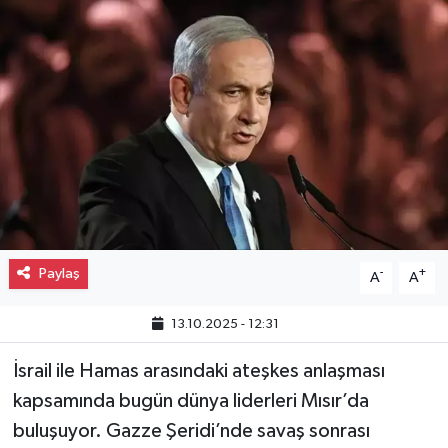
Gayrimenkul
Spor
Eğitim
Paylaş
-
+
A
A
13.10.2025 - 12:31
İsrail ile Hamas arasındaki ateşkes anlaşması
kapsamında bugün dünya liderleri Mısır’da
buluşuyor. Gazze Şeridi’nde savaş sonrası