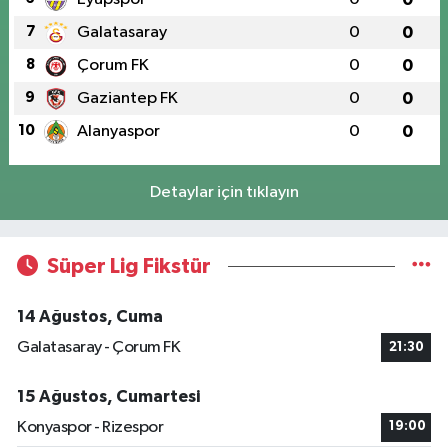
7
Galatasaray
0
0
8
Çorum FK
0
0
9
Gaziantep FK
0
0
10
Alanyaspor
0
0
Detaylar için tıklayın
Süper Lig Fikstür
14 Ağustos, Cuma
Galatasaray - Çorum FK
21:30
15 Ağustos, Cumartesi
Konyaspor - Rizespor
19:00