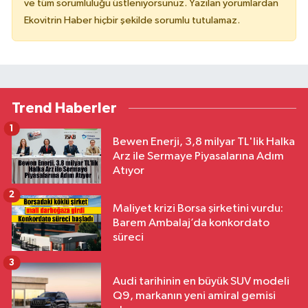
ve tüm sorumluluğu üstleniyorsunuz. Yazılan yorumlardan
Ekovitrin Haber hiçbir şekilde sorumlu tutulamaz.
Trend Haberler
1
Bewen Enerji, 3,8 milyar TL'lik Halka
Arz ile Sermaye Piyasalarına Adım
Atıyor
2
Maliyet krizi Borsa şirketini vurdu:
Barem Ambalaj’da konkordato
süreci
3
Audi tarihinin en büyük SUV modeli
Q9, markanın yeni amiral gemisi