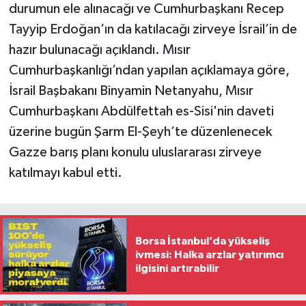
durumun ele alınacağı ve Cumhurbaşkanı Recep
Tayyip Erdoğan’ın da katılacağı zirveye İsrail’in de
hazır bulunacağı açıklandı. Mısır
Cumhurbaşkanlığı’ndan yapılan açıklamaya göre,
İsrail Başbakanı Binyamin Netanyahu, Mısır
Cumhurbaşkanı Abdülfettah es-Sisi'nin daveti
üzerine bugün Şarm El-Şeyh’te düzenlenecek
Gazze barış planı konulu uluslararası zirveye
katılmayı kabul etti.
Borsa İstanbul’da yükseliş
ivmesi: Halka arzlar yatırımcı
ilgisini artırabilir