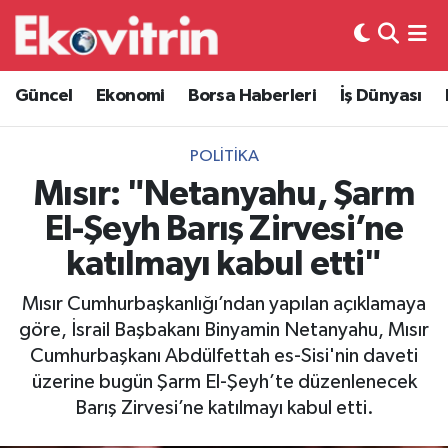
Güncel
Hava Durumu
Güncel
Ekonomi
Borsa Haberleri
İş Dünyası
Ekonomi
Trafik Durumu
POLITIKA
Borsa Haberleri
Süper Lig Puan Durumu ve Fikstür
Mısır: "Netanyahu, Şarm
El-Şeyh Barış Zirvesi’ne
İş Dünyası
Tüm Manşetler
katılmayı kabul etti"
Lojistik
Son Dakika Haberleri
Mısır Cumhurbaşkanlığı’ndan yapılan açıklamaya
göre, İsrail Başbakanı Binyamin Netanyahu, Mısır
Otovitrin
Haber Arşivi
Cumhurbaşkanı Abdülfettah es-Sisi'nin daveti
üzerine bugün Şarm El-Şeyh’te düzenlenecek
Asayiş
Barış Zirvesi’ne katılmayı kabul etti.
Magazin