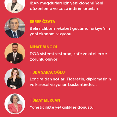
IBAN mağdurları için yeni dönem! Yeni
düzenleme ve ceza indirim oranları
ŞEREF ÖZATA
Belirsizlikten rekabet gücüne: Türkiye'nin
yeni ekonomi vizyonu
NIHAT BINGÖL
DOA sistemi restoran, kafe ve otellerde
zorunlu oluyor
TUBA SARAÇOĞLU
Londra’dan notlar: Ticaretin, diplomasinin
ve küresel vizyonun başkentinde
Türkiye’nin yükselen gücü
TÜMAY MERCAN
Yöneticilikte yetkinlikler dönüştü