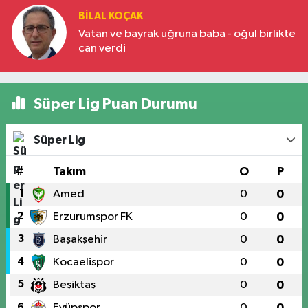
BILAL KOÇAK
Vatan ve bayrak uğruna baba - oğul birlikte
can verdi
Süper Lig Puan Durumu
Süper Lig
#
Takım
O
P
1
Amed
0
0
2
Erzurumspor FK
0
0
3
Başakşehir
0
0
4
Kocaelispor
0
0
5
Beşiktaş
0
0
6
Eyüpspor
0
0