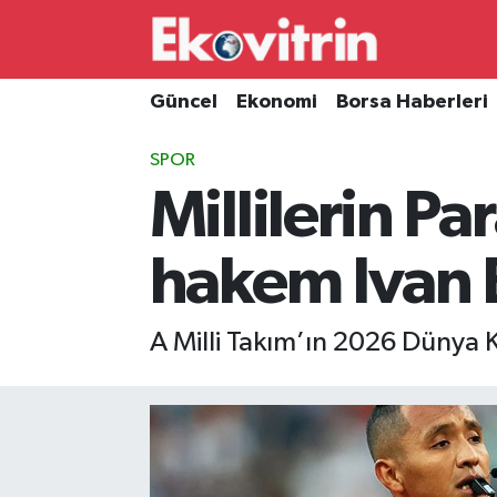
Güncel
Hava Durumu
Güncel
Ekonomi
Borsa Haberleri
Ekonomi
Trafik Durumu
SPOR
Millilerin P
Borsa Haberleri
Süper Lig Puan Durumu ve Fikstür
İş Dünyası
Tüm Manşetler
hakem Ivan 
Lojistik
Son Dakika Haberleri
A Milli Takım’ın 2026 Dünya 
Otovitrin
Haber Arşivi
Asayiş
Magazin