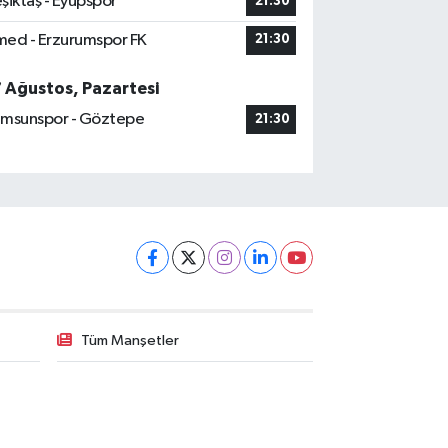
şiktaş - Eyüpspor
21:30
ed - Erzurumspor FK
21:30
7 Ağustos, Pazartesi
msunspor - Göztepe
21:30
Tüm Manşetler