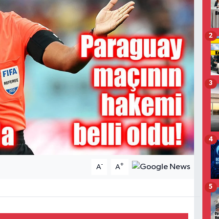
2
3
4
-
+
A
A
5