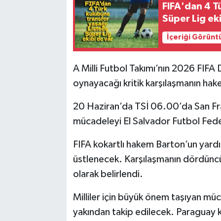
FIFA'dan 4 T
Süper Lig ek
İçeriği Görünt
A Milli Futbol Takımı’nın 2026 FIF
oynayacağı kritik karşılaşmanın hak
20 Haziran’da TSİ 06.00’da San F
mücadeleyi El Salvador Futbol Fed
FIFA kokartlı hakem Barton’un yardı
üstlenecek. Karşılaşmanın dördünc
olarak belirlendi.
Milliler için büyük önem taşıyan m
yakından takip edilecek. Paraguay k