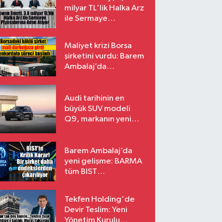
milyar TL'lik Halka Arz
ile Sermaye
Piyasalarına Adım
Atıyor
Maliyet krizi Borsa
şirketini vurdu: Barem
Ambalaj’da
konkordato süreci
Audi tarihinin en
büyük SUV modeli
Q9, markanın yeni
amiral gemisi oluyor
Barem Ambalaj’da
yeni gelişme: BARMA
tüm BIST
endekslerinden
çıkarılıyor
Tekfen Holding'de
Devir Teslim: Yeni
Yönetim Kurulu