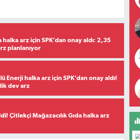
halka arz için SPK’dan onay aldı: 2,35
arz planlanıyor
ü Enerji halka arz için SPK’dan onay aldı!
lik dev arz
di! Çitlekçi Mağazacılık Gıda halka arz