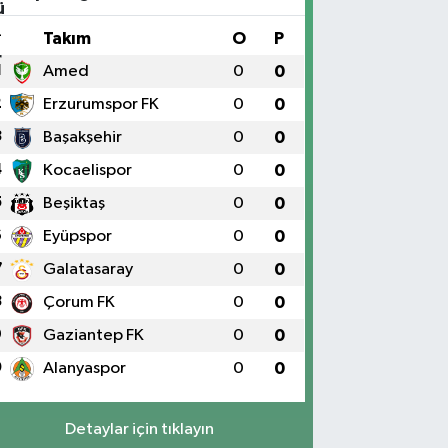
#
Takım
O
P
1
Amed
0
0
2
Erzurumspor FK
0
0
3
Başakşehir
0
0
4
Kocaelispor
0
0
5
Beşiktaş
0
0
6
Eyüpspor
0
0
7
Galatasaray
0
0
8
Çorum FK
0
0
9
Gaziantep FK
0
0
0
Alanyaspor
0
0
Detaylar için tıklayın