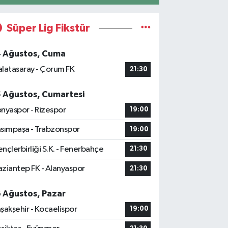
Süper Lig Fikstür
4 Ağustos, Cuma
latasaray - Çorum FK
21:30
5 Ağustos, Cumartesi
nyaspor - Rizespor
19:00
sımpaşa - Trabzonspor
19:00
nçlerbirliği S.K. - Fenerbahçe
21:30
ziantep FK - Alanyaspor
21:30
6 Ağustos, Pazar
şakşehir - Kocaelispor
19:00