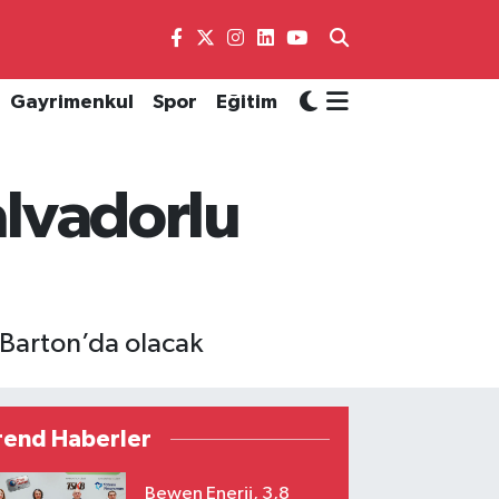
Gayrimenkul
Spor
Eğitim
alvadorlu
 Barton’da olacak
rend Haberler
Bewen Enerji, 3,8