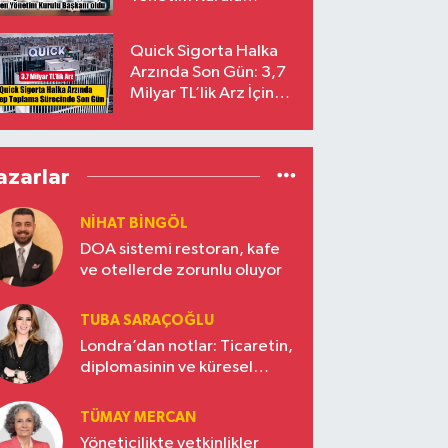
Başkanı Prof. Dr. Murat
Yalçıntaş Oldu!
Quick Sigorta Halka
Arzında Son Gün: 3,7
Milyar TL’lik Arz İçin
Talepler Bugün Sona
Eriyor
azarlar
NIHAT BINGÖL
DOA sistemi restoran, kafe
ve otellerde zorunlu oluyor
TUBA SARAÇOĞLU
Londra’dan notlar: Ticaretin,
diplomasinin ve küresel
vizyonun başkentinde
Türkiye’nin yükselen gücü
TÜMAY MERCAN
Yöneticilikte yetkinlikler