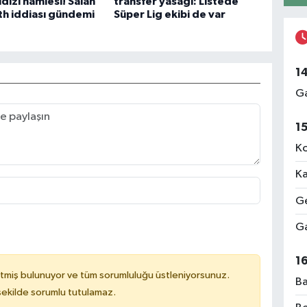
ldızı hamlesi! Salah
transfer yasağı: Listede
th iddiası gündemi
Süper Lig ekibi de var
1
Ga
1
Ko
Ka
Ge
Ga
1
tmiş bulunuyor ve tüm sorumluluğu üstleniyorsunuz.
Ba
 şekilde sorumlu tutulamaz.