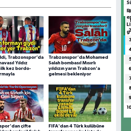
ldi, Trabzonspor’da
Trabzonspor'da Mohamed
avası! Yıldız
Salah bombası! Mısırlı
 ilk kez bordo-
yıldızın yarın Trabzon'a
ormayla
gelmesi bekleniyor
1
spor'dan çifte
FIFA'dan 4 Türk kulübüne