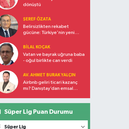
dönüştü
ŞEREF ÖZATA
Belirsizlikten rekabet
gücüne: Türkiye'nin yeni
ekonomi vizyonu
BILAL KOÇAK
Vatan ve bayrak uğruna baba
- oğul birlikte can verdi
AV. AHMET BURAK YALÇIN
Airbnb geliri ticari kazanç
mı? Danıştay’dan emsal
karar!
Süper Lig Puan Durumu
Süper Lig