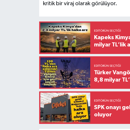
kritik bir viraj olarak görülüyor.
EDITÖRÜN SEÇTIĞI
Kapeks Kimya 
milyar TL’lik 
EDITÖRÜN SEÇTIĞI
Türker Vangöl
8,8 milyar TL’
EDITÖRÜN SEÇTIĞI
SPK onayı gel
oluyor