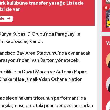
ürk kulübüne transfer yasağı: Listede
6
ibi de var
üle
A Dünya Kupası D Grubu’nda Paraguay ile
em kadrosu açıklandı.
Y
rancisco Bay Area Stadyumu’nda oynanacak
erasyonu’ndan Ivan Barton yönetecek.
mcılıklarını David Moran ve Antonio Pupiro
ü hakemi ise Jamaika’dan Oshane Nation
ücadelede hakem triosunun performansı da
arşılaşması, gruptaki puan dengesi açısından