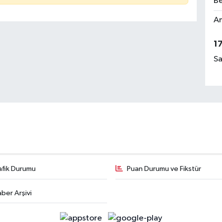
Be
Am
1
Sa
afik Durumu
Puan Durumu ve Fikstür
ber Arşivi