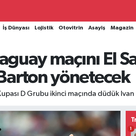
İş Dünyası
Lojistik
Otovitrin
Asayiş
Magazin
araguay maçını El S
Barton yönetecek
Kupası D Grubu ikinci maçında düdük Ivan
T
1