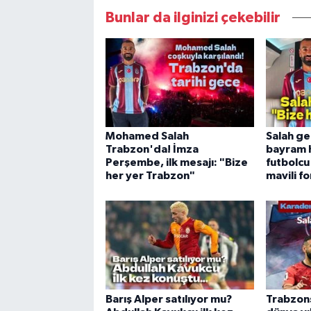
Bunlar da ilginizi çekebilir
Mohamed Salah
Salah ge
Trabzon'da! İmza
bayram h
Perşembe, ilk mesajı: "Bize
futbolcu
her yer Trabzon"
mavili f
Barış Alper satılıyor mu?
Trabzon