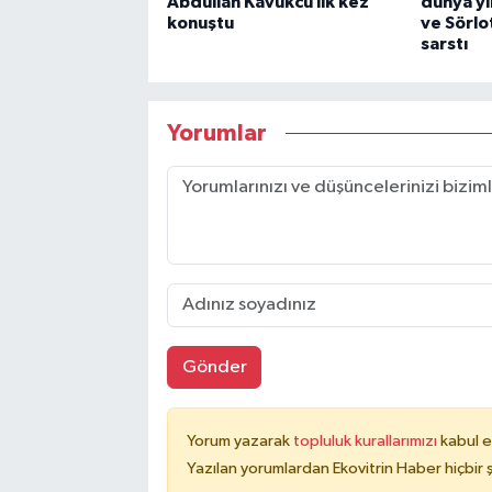
Abdullah Kavukcu ilk kez
dünya yı
konuştu
ve Sörlo
sarstı
Yorumlar
Gönder
Yorum yazarak
topluluk kurallarımızı
kabul e
Yazılan yorumlardan Ekovitrin Haber hiçbir