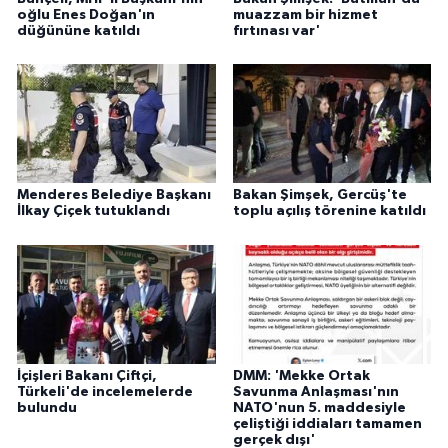
oğlu Enes Doğan'ın
muazzam bir hizmet
düğününe katıldı
fırtınası var'
Menderes Belediye Başkanı
Bakan Şimşek, Gercüş'te
İlkay Çiçek tutuklandı
toplu açılış törenine katıldı
İçişleri Bakanı Çiftçi,
DMM: 'Mekke Ortak
Türkeli'de incelemelerde
Savunma Anlaşması'nın
bulundu
NATO'nun 5. maddesiyle
çeliştiği iddiaları tamamen
gerçek dışı'