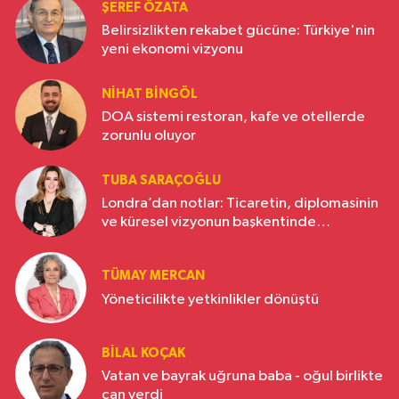
ŞEREF ÖZATA
Belirsizlikten rekabet gücüne: Türkiye'nin
yeni ekonomi vizyonu
NIHAT BINGÖL
DOA sistemi restoran, kafe ve otellerde
zorunlu oluyor
TUBA SARAÇOĞLU
Londra’dan notlar: Ticaretin, diplomasinin
ve küresel vizyonun başkentinde
Türkiye’nin yükselen gücü
TÜMAY MERCAN
Yöneticilikte yetkinlikler dönüştü
BILAL KOÇAK
Vatan ve bayrak uğruna baba - oğul birlikte
can verdi