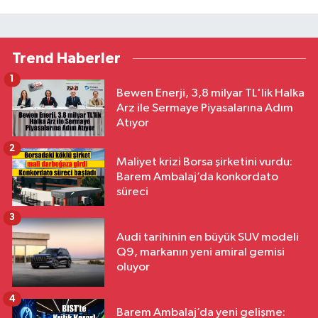
Trend Haberler
1
Bewen Enerji, 3,8 milyar TL'lik Halka
Arz ile Sermaye Piyasalarına Adım
Atıyor
2
Maliyet krizi Borsa şirketini vurdu:
Barem Ambalaj’da konkordato
süreci
3
Audi tarihinin en büyük SUV modeli
Q9, markanın yeni amiral gemisi
oluyor
4
Barem Ambalaj’da yeni gelişme: