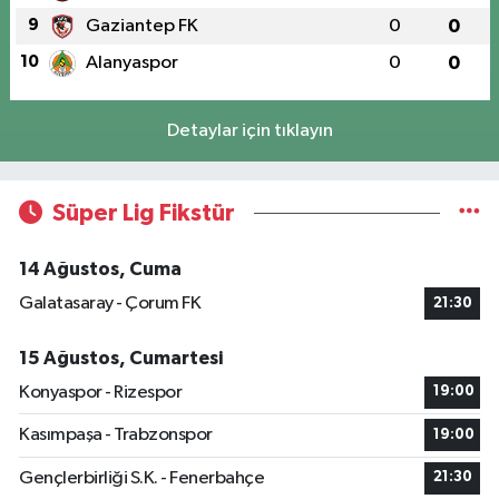
9
Gaziantep FK
0
0
10
Alanyaspor
0
0
Detaylar için tıklayın
Süper Lig Fikstür
14 Ağustos, Cuma
Galatasaray - Çorum FK
21:30
15 Ağustos, Cumartesi
Konyaspor - Rizespor
19:00
Kasımpaşa - Trabzonspor
19:00
Gençlerbirliği S.K. - Fenerbahçe
21:30