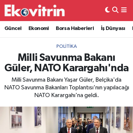
Güncel
Hava Durumu
Güncel
Ekonomi
Borsa Haberleri
İş Dünyası
Ekonomi
Trafik Durumu
POLITIKA
Borsa Haberleri
Süper Lig Puan Durumu ve Fikstür
Milli Savunma Bakanı
Güler, NATO Karargahı'nda
İş Dünyası
Tüm Manşetler
Milli Savunma Bakanı Yaşar Güler, Belçika'da
Lojistik
Son Dakika Haberleri
NATO Savunma Bakanları Toplantısı'nın yapılacağı
NATO Karargahı'na geldi.
Otovitrin
Haber Arşivi
Asayiş
Magazin