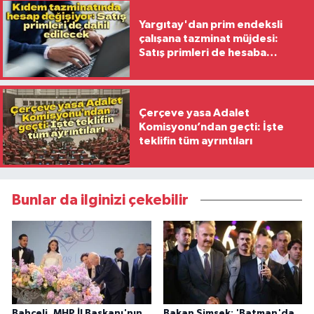
Yargıtay'dan prim endeksli
çalışana tazminat müjdesi:
Satış primleri de hesaba
katılacak
Çerçeve yasa Adalet
Komisyonu’ndan geçti: İşte
teklifin tüm ayrıntıları
Bunlar da ilginizi çekebilir
Bahçeli, MHP İl Başkanı'nın
Bakan Şimşek: 'Batman'da