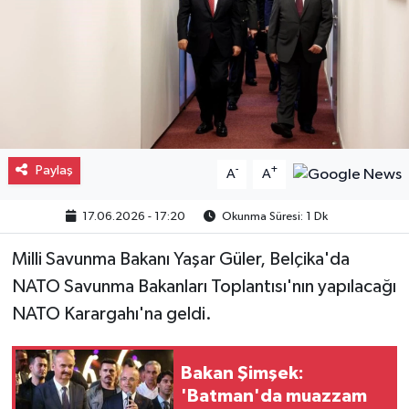
Gayrimenkul
Spor
Eğitim
Paylaş
-
+
A
A
17.06.2026 - 17:20
Okunma Süresi: 1 Dk
Milli Savunma Bakanı Yaşar Güler, Belçika'da
NATO Savunma Bakanları Toplantısı'nın yapılacağı
NATO Karargahı'na geldi.
Bakan Şimşek:
'Batman'da muazzam