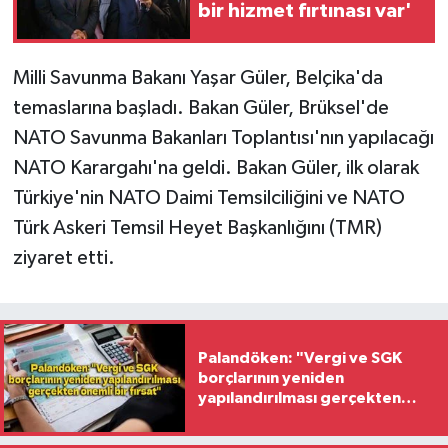
bir hizmet fırtınası var'
Milli Savunma Bakanı Yaşar Güler, Belçika'da
temaslarına başladı. Bakan Güler, Brüksel'de
NATO Savunma Bakanları Toplantısı'nın yapılacağı
NATO Karargahı'na geldi. Bakan Güler, ilk olarak
Türkiye'nin NATO Daimi Temsilciliğini ve NATO
Türk Askeri Temsil Heyet Başkanlığını (TMR)
ziyaret etti.
Palandöken: "Vergi ve SGK
borçlarının yeniden
yapılandırılması gerçekten
önemli bir fırsat"