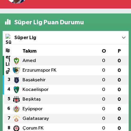
Süper Lig Puan Durumu
Süper Lig
#
Takım
O
P
1
Amed
0
0
2
Erzurumspor FK
0
0
3
Başakşehir
0
0
4
Kocaelispor
0
0
5
Beşiktaş
0
0
6
Eyüpspor
0
0
7
Galatasaray
0
0
8
Çorum FK
0
0