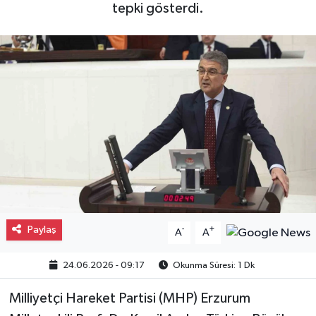
tepki gösterdi.
Gayrimenkul
Spor
Eğitim
Paylaş
-
+
A
A
24.06.2026 - 09:17
Okunma Süresi: 1 Dk
Milliyetçi Hareket Partisi (MHP) Erzurum