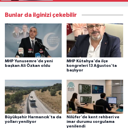
Bunlar da ilginizi çekebilir
MHP Yunusemre'de yeni
MHP Kütahya'da ilçe
başkan Ali Özkan oldu
kongreleri 13 Ağustos'ta
başlıyor
Büyükşehir Harmancık'ta da
Nilüfer'de kent rehberi ve
yolları yeniliyor
imar durumu sorgulama
yenilendi