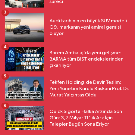
süreci
3
Audi tarihinin en büyük SUV modeli
Q9, markanın yeni amiral gemisi
oluyor
4
Barem Ambalaj’da yeni gelişme:
BARMA tüm BIST endekslerinden
çıkarılıyor
5
Tekfen Holding'de Devir Teslim:
Yeni Yönetim Kurulu Başkanı Prof. Dr.
Murat Yalçıntaş Oldu!
6
Quick Sigorta Halka Arzında Son
Gün: 3,7 Milyar TL’lik Arz İçin
Talepler Bugün Sona Eriyor