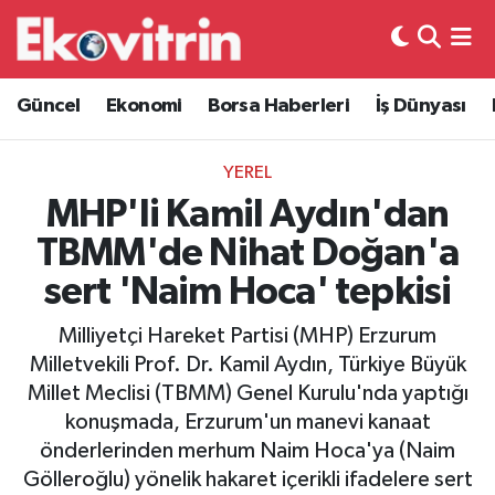
Güncel
Hava Durumu
Güncel
Ekonomi
Borsa Haberleri
İş Dünyası
Ekonomi
Trafik Durumu
YEREL
Borsa Haberleri
Süper Lig Puan Durumu ve Fikstür
MHP'li Kamil Aydın'dan
TBMM'de Nihat Doğan'a
İş Dünyası
Tüm Manşetler
sert 'Naim Hoca' tepkisi
Lojistik
Son Dakika Haberleri
Milliyetçi Hareket Partisi (MHP) Erzurum
Milletvekili Prof. Dr. Kamil Aydın, Türkiye Büyük
Otovitrin
Haber Arşivi
Millet Meclisi (TBMM) Genel Kurulu'nda yaptığı
konuşmada, Erzurum'un manevi kanaat
Asayiş
önderlerinden merhum Naim Hoca'ya (Naim
Gölleroğlu) yönelik hakaret içerikli ifadelere sert
Magazin