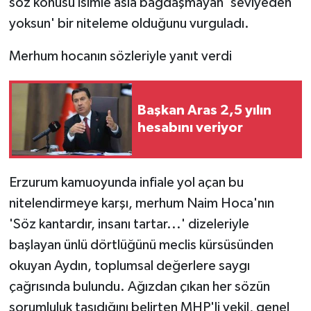
söz konusu isimle asla bağdaşmayan 'seviyeden
yoksun' bir niteleme olduğunu vurguladı.
Merhum hocanın sözleriyle yanıt verdi
Başkan Aras 2,5 yılın
hesabını veriyor
Erzurum kamuoyunda infiale yol açan bu
nitelendirmeye karşı, merhum Naim Hoca'nın
'Söz kantardır, insanı tartar...' dizeleriyle
başlayan ünlü dörtlüğünü meclis kürsüsünden
okuyan Aydın, toplumsal değerlere saygı
çağrısında bulundu. Ağızdan çıkan her sözün
sorumluluk taşıdığını belirten MHP'li vekil, genel