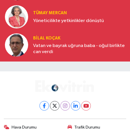
Türkiye’nin yükselen gücü
TÜMAY MERCAN
Yöneticilikte yetkinlikler dönüştü
BILAL KOÇAK
Vatan ve bayrak uğruna baba - oğul birlikte
can verdi
Hava Durumu
Trafik Durumu