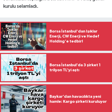
kurulu selamladı.
Borsa İstanbul'dan Işıklar
Enerji, CW Enerji ve Hedef
Holding'e tedbir!
Borsa İstanbul’da 3 şirket 1
trilyon TL’yi aştı
Baykar’dan havacılıkta yeni
hamle: Kargo şirketi kuruluyor