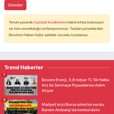
Gönder
Yorum yazarak
topluluk kurallarımızı
kabul etmiş bulunuyor
ve tüm sorumluluğu üstleniyorsunuz. Yazılan yorumlardan
Ekovitrin Haber hiçbir şekilde sorumlu tutulamaz.
Trend Haberler
1
Bewen Enerji, 3,8 milyar TL'lik Halka
Arz ile Sermaye Piyasalarına Adım
Atıyor
2
Maliyet krizi Borsa şirketini vurdu:
Barem Ambalaj’da konkordato