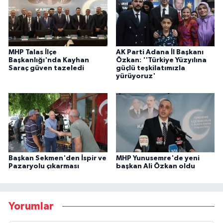
MHP Talas İlçe
AK Parti Adana İl Başkanı
Başkanlığı'nda Kayhan
Özkan: ''Türkiye Yüzyılına
Saraç güven tazeledi
güçlü teşkilatımızla
yürüyoruz'
Başkan Sekmen'den İspir ve
MHP Yunusemre'de yeni
Pazaryolu çıkarması
başkan Ali Özkan oldu
Yorumlar