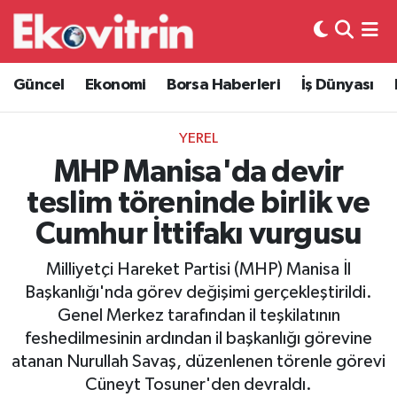
Güncel
Hava Durumu
Güncel
Ekonomi
Borsa Haberleri
İş Dünyası
Ekonomi
Trafik Durumu
YEREL
Borsa Haberleri
Süper Lig Puan Durumu ve Fikstür
MHP Manisa'da devir
teslim töreninde birlik ve
İş Dünyası
Tüm Manşetler
Cumhur İttifakı vurgusu
Lojistik
Son Dakika Haberleri
Milliyetçi Hareket Partisi (MHP) Manisa İl
Başkanlığı'nda görev değişimi gerçekleştirildi.
Otovitrin
Haber Arşivi
Genel Merkez tarafından il teşkilatının
feshedilmesinin ardından il başkanlığı görevine
Asayiş
atanan Nurullah Savaş, düzenlenen törenle görevi
Cüneyt Tosuner'den devraldı.
Magazin