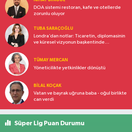
DOA sistemi restoran, kafe ve otellerde
zorunlu oluyor
TUBA SARAÇOĞLU
Londra’dan notlar: Ticaretin, diplomasinin
ve küresel vizyonun başkentinde
Türkiye’nin yükselen gücü
TÜMAY MERCAN
Yöneticilikte yetkinlikler dönüştü
BILAL KOÇAK
Vatan ve bayrak uğruna baba - oğul birlikte
can verdi
Süper Lig Puan Durumu