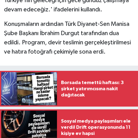
Türkiye'nin geleceği için gece gündüz çalışmaya
devam edeceğiz.' ifadelerini kullandı.
Konuşmaların ardından Türk Diyanet-Sen Manisa
Şube Başkanı İbrahim Durgut tarafından dua
edildi. Program, devir teslimin gerçekleştirilmesi
ve hatıra fotoğrafı çekimiyle sona erdi.
Borsada temettü haftası: 3
şirket yatırımcısına nakit
dağıtacak
Sosyal medya paylaşımları ele
verdi! Drift operasyonunda 11
kişiye ev hapsi