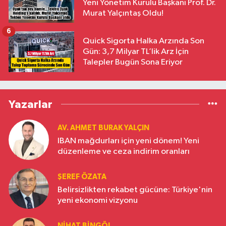
Yeni Yönetim Kurulu Başkanı Prof. Dr.
Murat Yalçıntaş Oldu!
6
Quick Sigorta Halka Arzında Son
Gün: 3,7 Milyar TL’lik Arz İçin
Talepler Bugün Sona Eriyor
Yazarlar
AV. AHMET BURAK YALÇIN
IBAN mağdurları için yeni dönem! Yeni
düzenleme ve ceza indirim oranları
ŞEREF ÖZATA
Belirsizlikten rekabet gücüne: Türkiye'nin
yeni ekonomi vizyonu
NIHAT BINGÖL