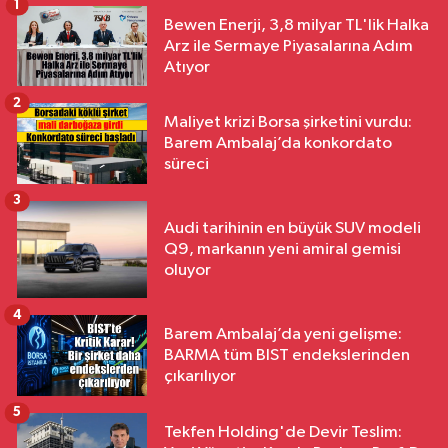
1
Bewen Enerji, 3,8 milyar TL'lik Halka
Arz ile Sermaye Piyasalarına Adım
Atıyor
2
Maliyet krizi Borsa şirketini vurdu:
Barem Ambalaj’da konkordato
süreci
3
Audi tarihinin en büyük SUV modeli
Q9, markanın yeni amiral gemisi
oluyor
4
Barem Ambalaj’da yeni gelişme:
BARMA tüm BIST endekslerinden
çıkarılıyor
5
Tekfen Holding'de Devir Teslim: