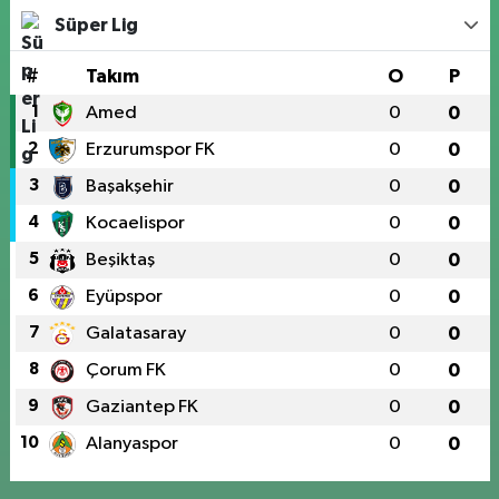
Süper Lig
#
Takım
O
P
1
Amed
0
0
2
Erzurumspor FK
0
0
3
Başakşehir
0
0
4
Kocaelispor
0
0
5
Beşiktaş
0
0
6
Eyüpspor
0
0
7
Galatasaray
0
0
8
Çorum FK
0
0
9
Gaziantep FK
0
0
10
Alanyaspor
0
0