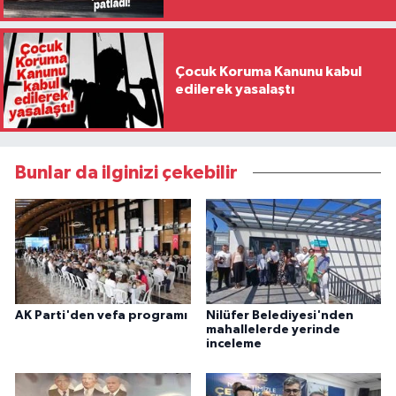
Çocuk Koruma Kanunu kabul
edilerek yasalaştı
Bunlar da ilginizi çekebilir
AK Parti'den vefa programı
Nilüfer Belediyesi'nden
mahallelerde yerinde
inceleme