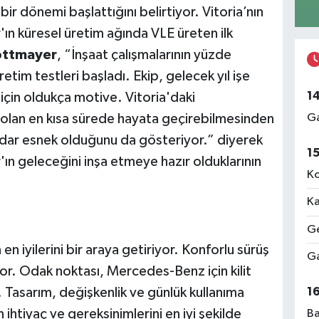
bir dönemi başlattığını belirtiyor. Vitoria’nın
ın küresel üretim ağında VLE üreten ilk
ottmayer
, “İnşaat çalışmalarının yüzde
etim testleri başladı. Ekip, gelecek yıl işe
1
için oldukça motive. Vitoria'daki
 olan en kısa sürede hayata geçirebilmesinden
Ga
adar esnek olduğunu da gösteriyor.” diyerek
1
ın geleceğini inşa etmeye hazır olduklarının
Ko
Ka
Ge
 en iyilerini bir araya getiriyor. Konforlu sürüş
Ga
yor. Odak noktası, Mercedes-Benz için kilit
1
Tasarım, değişkenlik ve günlük kullanıma
 ihtiyaç ve gereksinimlerini en iyi şekilde
Ba