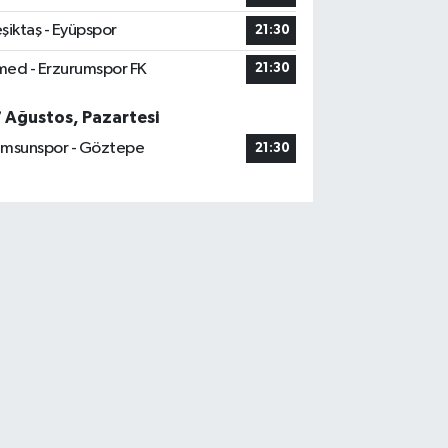
şiktaş - Eyüpspor
21:30
ed - Erzurumspor FK
21:30
7 Ağustos, Pazartesi
msunspor - Göztepe
21:30