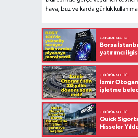
hava, buz ve karda günlük kullanım
EDITÖRÜN SEÇTIĞI
Borsa İstanbu
yatırımcı ilgis
EDITÖRÜN SEÇTIĞI
İzmir Otogar
işletme bele
EDITÖRÜN SEÇTIĞI
Quick Sigorta
Hisseler Yıld