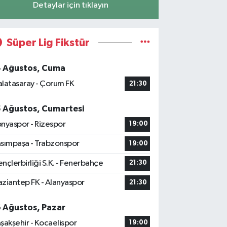
Detaylar için tıklayın
Süper Lig Fikstür
4 Ağustos, Cuma
latasaray - Çorum FK
21:30
5 Ağustos, Cumartesi
nyaspor - Rizespor
19:00
sımpaşa - Trabzonspor
19:00
nçlerbirliği S.K. - Fenerbahçe
21:30
ziantep FK - Alanyaspor
21:30
6 Ağustos, Pazar
şakşehir - Kocaelispor
19:00