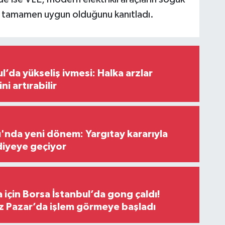
a tamamen uygun olduğunu kanıtladı.
l’da yükseliş ivmesi: Halka arzlar
ini artırabilir
ı'nda yeni dönem: Yargıtay kararıyla
diyeye geçiyor
 için Borsa İstanbul’da gong çaldı!
ız Pazar’da işlem görmeye başladı