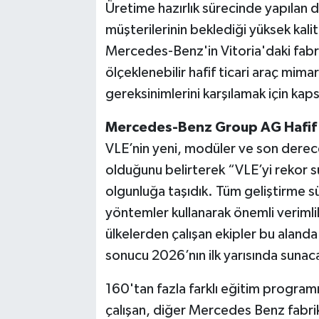
Üretime hazırlık sürecinde yapılan de
müşterilerinin beklediği yüksek kali
Mercedes-Benz'in Vitoria'daki fabrik
ölçeklenebilir hafif ticari araç mimar
gereksinimlerini karşılamak için kap
Mercedes-Benz Group AG Hafif T
VLE’nin ​​yeni, modüler ve son derece 
olduğunu belirterek “VLE’yi rekor 
olgunluğa taşıdık. Tüm geliştirme sür
yöntemler kullanarak önemli verimlili
ülkelerden çalışan ekipler bu alanda
sonucu 2026’nın ilk yarısında sunac
160'tan fazla farklı eğitim program
çalışan, diğer Mercedes Benz fabrikal