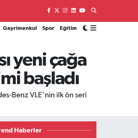
Gayrimenkul
Spor
Eğitim
sı yeni çağa
imi başladı
es-Benz VLE'nin ilk ön seri
rend Haberler