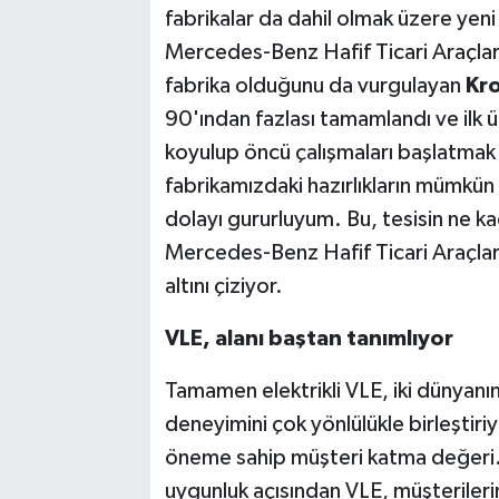
fabrikalar da dahil olmak üzere yeni 
Mercedes-Benz Hafif Ticari Araçlar'
fabrika olduğunu da vurgulayan
Kr
90'ından fazlası tamamlandı ve ilk ür
koyulup öncü çalışmaları başlatmak 
fabrikamızdaki hazırlıkların mümkün
dolayı gururluyum. Bu, tesisin ne k
Mercedes-Benz Hafif Ticari Araçlar'
altını çiziyor.
VLE, alanı ba
ştan
tanımlıyor
Tamamen elektrikli VLE, ​​iki dünyanın
deneyimini çok yönlülükle birleştiri
öneme sahip müşteri katma değeri. 
uygunluk açısından VLE, ​​müşterilerin