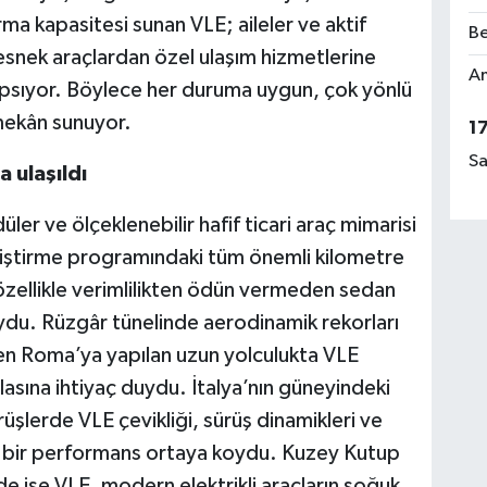
rma kapasitesi sunan VLE; aileler ve aktif
Be
 esnek araçlardan özel ulaşım hizmetlerine
Am
apsıyor. Böylece her duruma uygun, çok yönlü
mekân sunuyor.
1
Sa
a ula
şıldı
ler ve ölçeklenebilir hafif ticari araç mimarisi
geliştirme programındaki tüm önemli kilometre
 özellikle verimlilikten ödün vermeden sedan
ydu. Rüzgâr tünelinde aerodinamik rekorları
nden Roma’ya yapılan uzun yolculukta VLE
olasına ihtiyaç duydu. İtalya’nın güneyindeki
üşlerde VLE çevikliği, sürüş dinamikleri ve
ci bir performans ortaya koydu. Kuzey Kutup
de ise VLE, modern elektrikli araçların soğuk