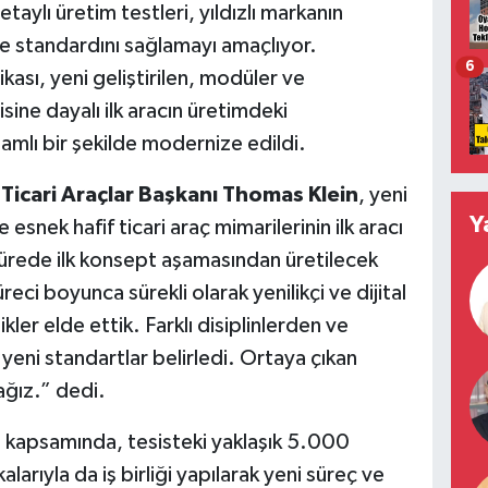
taylı üretim testleri, yıldızlı markanın
te standardını sağlamayı amaçlıyor.
6
ası, yeni geliştirilen, modüler ve
isine dayalı ilk aracın üretimdeki
samlı bir şekilde modernize edildi.
icari Araçlar Ba
ş
kan
ı
Thomas Klein
, yeni
Y
esnek hafif ticari araç mimarilerinin ilk aracı
sürede ilk konsept aşamasından üretilecek
eci boyunca sürekli olarak yenilikçi ve dijital
kler elde ettik. Farklı disiplinlerden ve
 yeni standartlar belirledi. Ortaya çıkan
ağız.” dedi.
ı kapsamında, tesisteki yaklaşık 5.000
arıyla da iş birliği yapılarak yeni süreç ve