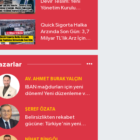
Devir Teslim: Yeni
Yönetim Kurulu
Başkanı Prof. Dr. Murat
Yalçıntaş Oldu!
Quick Sigorta Halka
Arzında Son Gün: 3,7
Milyar TL’lik Arz İçin
Talepler Bugün Sona
Eriyor
azarlar
AV. AHMET BURAK YALÇIN
IBAN mağdurları için yeni
dönem! Yeni düzenleme ve
ceza indirim oranları
ŞEREF ÖZATA
Belirsizlikten rekabet
gücüne: Türkiye'nin yeni
ekonomi vizyonu
NIHAT BINGÖL