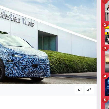
1
2
3
4
-
+
A
A
5