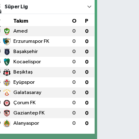
Süper Lig
#
Takım
O
P
1
Amed
0
0
2
Erzurumspor FK
0
0
3
Başakşehir
0
0
4
Kocaelispor
0
0
5
Beşiktaş
0
0
6
Eyüpspor
0
0
7
Galatasaray
0
0
8
Çorum FK
0
0
9
Gaziantep FK
0
0
0
Alanyaspor
0
0