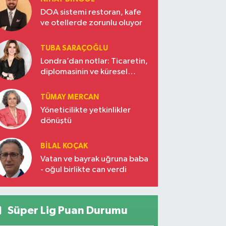
DOA sistemi restoran, kafe
ve otellerde zorunlu oluyor
TUBA SARAÇOĞLU
Londra’dan notlar: Ticaretin,
diplomasinin ve küresel
vizyonun başkentinde
Türkiye’nin yükselen gücü
TÜMAY MERCAN
Yöneticilikte yetkinlikler
dönüştü
BILAL KOÇAK
Vatan ve bayrak uğruna baba
- oğul birlikte can verdi
Süper Lig Puan Durumu