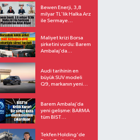
Bewen Enerji, 3,8
milyar TL'lik Halka Arz
ile Sermaye
Piyasalarına Adım
Atıyor
Maliyet krizi Borsa
şirketini vurdu: Barem
Ambalaj’da
konkordato süreci
Audi tarihinin en
büyük SUV modeli
Q9, markanın yeni
amiral gemisi oluyor
Barem Ambalaj’da
yeni gelişme: BARMA
tüm BIST
endekslerinden
çıkarılıyor
Tekfen Holding'de