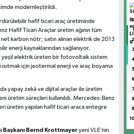
imde modernleştirildi.
ürülebilir hafif ticari araç üretiminde
nz Hafif Ticari Araçlar üretim ağının tüm
net karbon nötr; satın alınan elektrik de 2013
lir enerji kaynaklarından sağlanıyor.
a yeşil elektrik üreten bir fotovoltaik sistem
ı ısıtmak için jeotermal enerji ve araç boyama
nda yapay zekâ ve dijital araçlar ile üretim
n yeni üretim süreçleri kullanıldı. Mercedes-Benz
ri üretim yapılan hafif ticari araca entegre
1
ı Ba
şkan
ı
Bernd Krottmayer
yeni VLE’nin ​​