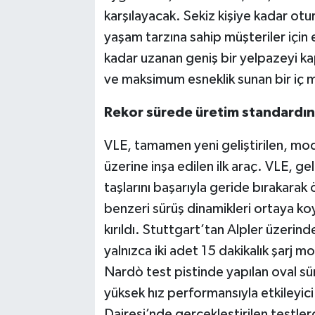
karşılayacak. Sekiz kişiye kadar otu
yaşam tarzına sahip müşteriler için
kadar uzanan geniş bir yelpazeyi k
ve maksimum esneklik sunan bir iç 
Rekor sürede üretim standardın
VLE, tamamen yeni geliştirilen, modü
üzerine inşa edilen ilk araç. VLE, 
taşlarını başarıyla geride bırakarak
benzeri sürüş dinamikleri ortaya ko
kırıldı. Stuttgart’tan Alpler üzeri
yalnızca iki adet 15 dakikalık şarj m
Nardò test pistinde yapılan oval sür
yüksek hız performansıyla etkileyi
Dairesi’nde gerçekleştirilen testler