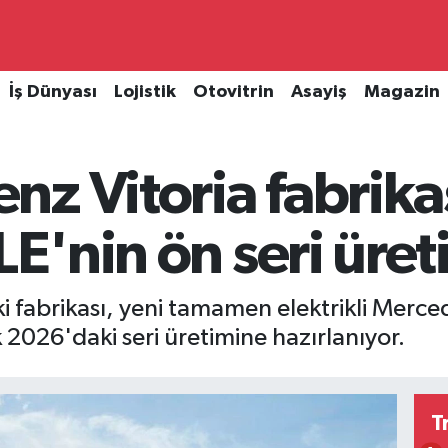
İş Dünyası
Lojistik
Otovitrin
Asayiş
Magazin
z Vitoria fabrika
LE'nin ön seri üret
 fabrikası, yeni tamamen elektrikli Merced
 2026'daki seri üretimine hazırlanıyor.
T