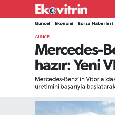
Güncel
Hava Durumu
Güncel
Ekonomi
Borsa Haberleri
Ekonomi
Trafik Durumu
GÜNCEL
Mercedes-Ben
Borsa Haberleri
Süper Lig Puan Durumu ve Fikstür
İş Dünyası
Tüm Manşetler
hazır: Yeni V
Lojistik
Son Dakika Haberleri
Mercedes-Benz'in Vitoria'daki
Otovitrin
Haber Arşivi
üretimini başarıyla başlatarak
Asayiş
Magazin