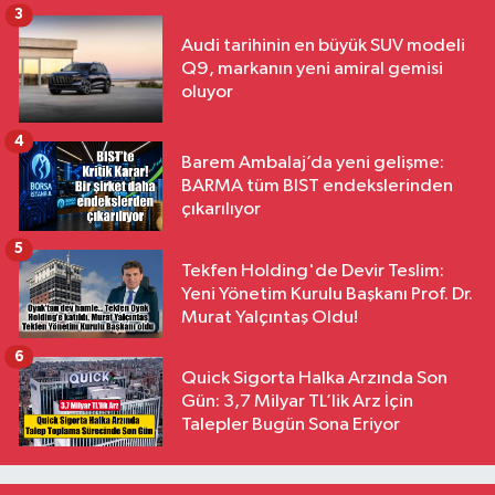
3
Audi tarihinin en büyük SUV modeli
Q9, markanın yeni amiral gemisi
oluyor
4
Barem Ambalaj’da yeni gelişme:
BARMA tüm BIST endekslerinden
çıkarılıyor
5
Tekfen Holding'de Devir Teslim:
Yeni Yönetim Kurulu Başkanı Prof. Dr.
Murat Yalçıntaş Oldu!
6
Quick Sigorta Halka Arzında Son
Gün: 3,7 Milyar TL’lik Arz İçin
Talepler Bugün Sona Eriyor