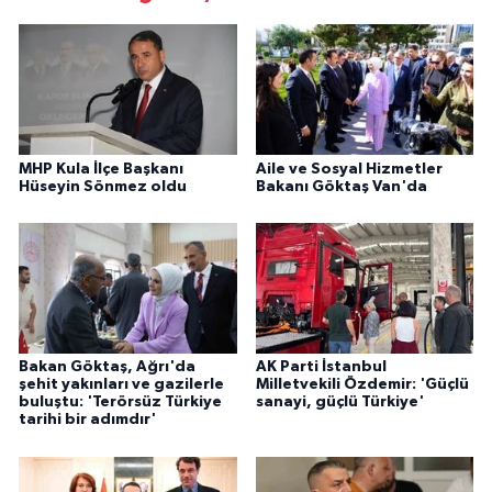
MHP Kula İlçe Başkanı
Aile ve Sosyal Hizmetler
Hüseyin Sönmez oldu
Bakanı Göktaş Van'da
Bakan Göktaş, Ağrı'da
AK Parti İstanbul
şehit yakınları ve gazilerle
Milletvekili Özdemir: 'Güçlü
buluştu: 'Terörsüz Türkiye
sanayi, güçlü Türkiye'
tarihi bir adımdır'