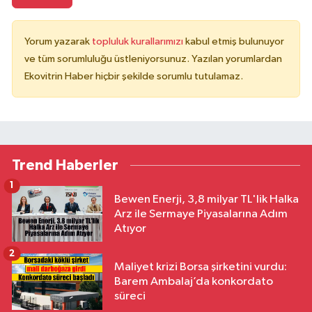
Yorum yazarak
topluluk kurallarımızı
kabul etmiş bulunuyor
ve tüm sorumluluğu üstleniyorsunuz. Yazılan yorumlardan
Ekovitrin Haber hiçbir şekilde sorumlu tutulamaz.
Trend Haberler
1
Bewen Enerji, 3,8 milyar TL'lik Halka
Arz ile Sermaye Piyasalarına Adım
Atıyor
2
Maliyet krizi Borsa şirketini vurdu:
Barem Ambalaj’da konkordato
süreci