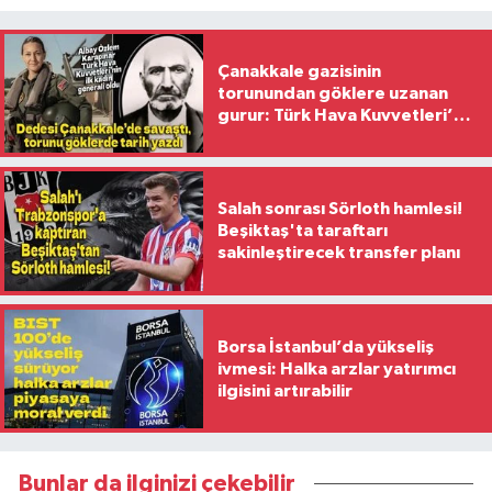
Çanakkale gazisinin
torunundan göklere uzanan
gurur: Türk Hava Kuvvetleri’nin
ilk kadın generali oldu
Salah sonrası Sörloth hamlesi!
Beşiktaş'ta taraftarı
sakinleştirecek transfer planı
Borsa İstanbul’da yükseliş
ivmesi: Halka arzlar yatırımcı
ilgisini artırabilir
Bunlar da ilginizi çekebilir