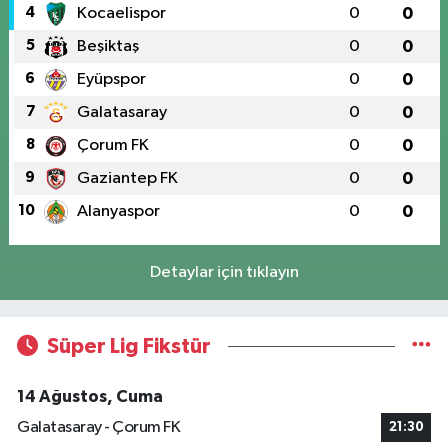
4
Kocaelispor
0
0
5
Beşiktaş
0
0
6
Eyüpspor
0
0
7
Galatasaray
0
0
8
Çorum FK
0
0
9
Gaziantep FK
0
0
10
Alanyaspor
0
0
Detaylar için tıklayın
Süper Lig Fikstür
14 Ağustos, Cuma
Galatasaray - Çorum FK
21:30