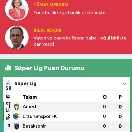
TÜMAY MERCAN
Yöneticilikte yetkinlikler dönüştü
BILAL KOÇAK
Vatan ve bayrak uğruna baba - oğul birlikte
can verdi
Süper Lig Puan Durumu
Süper Lig
#
Takım
O
P
1
Amed
0
0
2
Erzurumspor FK
0
0
3
Başakşehir
0
0