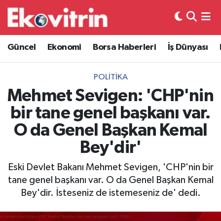
Güncel
Hava Durumu
Güncel
Ekonomi
Borsa Haberleri
İş Dünyası
Ekonomi
Trafik Durumu
POLITIKA
Borsa Haberleri
Süper Lig Puan Durumu ve Fikstür
Mehmet Sevigen: 'CHP'nin
bir tane genel başkanı var.
İş Dünyası
Tüm Manşetler
O da Genel Başkan Kemal
Lojistik
Son Dakika Haberleri
Bey'dir'
Otovitrin
Haber Arşivi
Eski Devlet Bakanı Mehmet Sevigen, 'CHP'nin bir
tane genel başkanı var. O da Genel Başkan Kemal
Asayiş
Bey'dir. İsteseniz de istemeseniz de' dedi.
Magazin