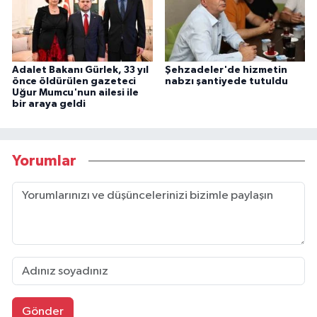
Adalet Bakanı Gürlek, 33 yıl
Şehzadeler'de hizmetin
önce öldürülen gazeteci
nabzı şantiyede tutuldu
Uğur Mumcu'nun ailesi ile
bir araya geldi
Yorumlar
Gönder