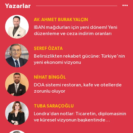
Yazarlar
AV. AHMET BURAK YALÇIN
IBAN mağdurları için yeni dönem! Yeni
düzenleme ve ceza indirim oranları
ŞEREF ÖZATA
Belirsizlikten rekabet gücüne: Türkiye'nin
yeni ekonomi vizyonu
NIHAT BINGÖL
DOA sistemi restoran, kafe ve otellerde
zorunlu oluyor
TUBA SARAÇOĞLU
Londra’dan notlar: Ticaretin, diplomasinin
ve küresel vizyonun başkentinde
Türkiye’nin yükselen gücü