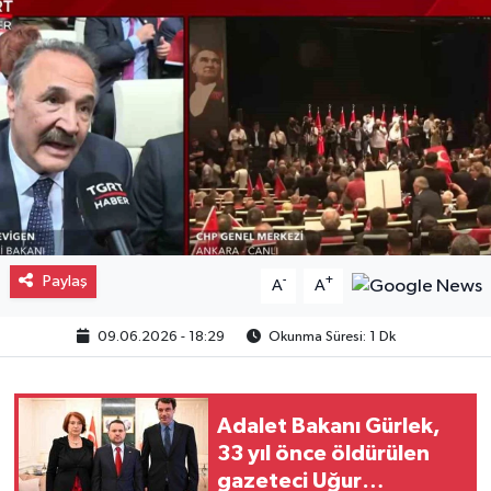
Gayrimenkul
Spor
Eğitim
Paylaş
-
+
A
A
09.06.2026 - 18:29
Okunma Süresi: 1 Dk
Adalet Bakanı Gürlek,
33 yıl önce öldürülen
gazeteci Uğur