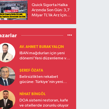
Yalçıntaş Oldu!
Quick Sigorta Halka
Arzında Son Gün: 3,7
Milyar TL’lik Arz İçin
Talepler Bugün Sona
Eriyor
azarlar
AV. AHMET BURAK YALÇIN
IBAN mağdurları için yeni
dönem! Yeni düzenleme ve
ceza indirim oranları
ŞEREF ÖZATA
Belirsizlikten rekabet
gücüne: Türkiye'nin yeni
ekonomi vizyonu
NIHAT BINGÖL
DOA sistemi restoran, kafe
ve otellerde zorunlu oluyor