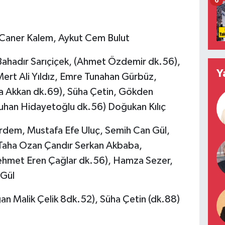
6
Caner Kalem, Aykut Cem Bulut
Bahadır Sarıçiçek, (Ahmet Özdemir dk.56),
Y
Mert Ali Yıldız, Emre Tunahan Gürbüz,
ha Akkan dk.69), Süha Çetin, Gökden
uhan Hidayetoğlu dk.56) Doğukan Kılıç
rdem, Mustafa Efe Uluç, Semih Can Gül,
Taha Ozan Çandır Serkan Akbaba,
hmet Eren Çağlar dk.56), Hamza Sezer,
 Gül
ğan Malik Çelik 8dk.52), Süha Çetin (dk.88)