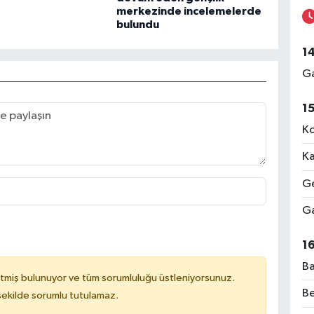
merkezinde incelemelerde
bulundu
1
Ga
1
Ko
Ka
Ge
Ga
1
Ba
tmiş bulunuyor ve tüm sorumluluğu üstleniyorsunuz.
Be
 şekilde sorumlu tutulamaz.