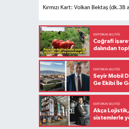
Kırmızı Kart: Volkan Bektaş (dk.38 
EDITÖRÜN SEÇTIĞI
Coğrafi işare
dalından top
EDITÖRÜN SEÇTIĞI
Seyir Mobil 
Ge Ekibi İle 
EDITÖRÜN SEÇTIĞI
Akça Lojistik
sistemlerle 