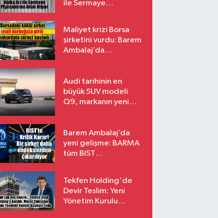
ile Sermaye
Piyasalarına Adım
Atıyor
Maliyet krizi Borsa
şirketini vurdu: Barem
Ambalaj’da
konkordato süreci
Audi tarihinin en
büyük SUV modeli
Q9, markanın yeni
amiral gemisi oluyor
Barem Ambalaj’da
yeni gelişme: BARMA
tüm BIST
endekslerinden
çıkarılıyor
Tekfen Holding'de
Devir Teslim: Yeni
Yönetim Kurulu
Başkanı Prof. Dr. Murat