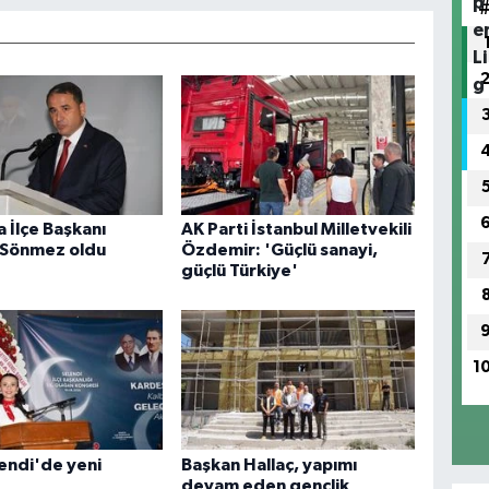
 İlçe Başkanı
AK Parti İstanbul Milletvekili
 Sönmez oldu
Özdemir: 'Güçlü sanayi,
güçlü Türkiye'
1
endi'de yeni
Başkan Hallaç, yapımı
devam eden gençlik