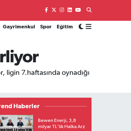
Gayrimenkul
Spor
Eğitim
rliyor
, ligin 7.haftasında oynadığı
rend Haberler
Bewen Enerji, 3,8
milyar TL'lik Halka Arz