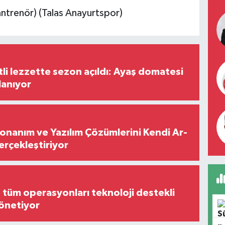
antrenör) (Talas Anayurtspor)
tli lezzette sezon açıldı: Ayaş domatesi
lanıyor
Donanım ve Yazılım Çözümlerini Kendi Ar-
Gerçekleştiriyor
, tüm operasyonları teknoloji destekli
yönetiyor