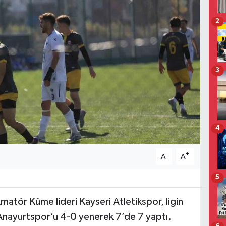
2
3
4
-
+
A
A
5
matör Küme lideri Kayseri Atletikspor, ligin
Anayurtspor’u 4-0 yenerek 7’de 7 yaptı.