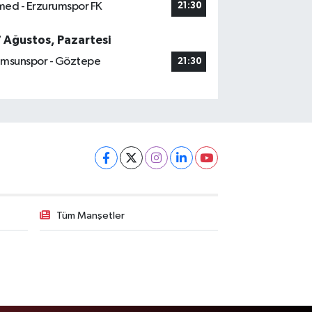
ed - Erzurumspor FK
21:30
7 Ağustos, Pazartesi
msunspor - Göztepe
21:30
Tüm Manşetler