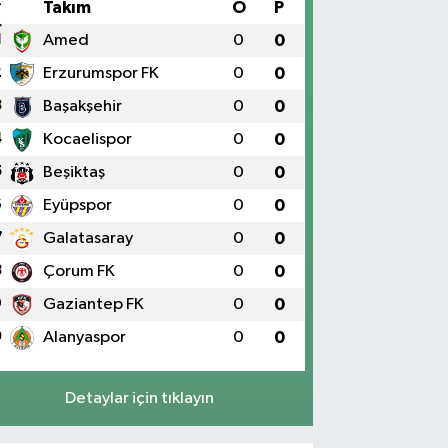
#
Takım
O
P
1
Amed
0
0
2
Erzurumspor FK
0
0
3
Başakşehir
0
0
4
Kocaelispor
0
0
5
Beşiktaş
0
0
6
Eyüpspor
0
0
7
Galatasaray
0
0
8
Çorum FK
0
0
9
Gaziantep FK
0
0
0
Alanyaspor
0
0
Detaylar için tıklayın