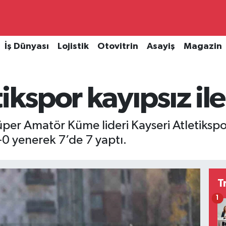
İş Dünyası
Lojistik
Otovitrin
Asayiş
Magazin
ikspor kayıpsız ile
üper Amatör Küme lideri Kayseri Atletikspor
0 yenerek 7’de 7 yaptı.
T
1