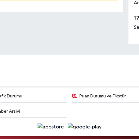
Am
1
Sa
afik Durumu
Puan Durumu ve Fikstür
ber Arşivi