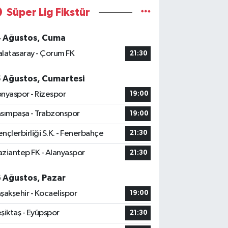
Süper Lig Fikstür
4 Ağustos, Cuma
latasaray - Çorum FK
21:30
5 Ağustos, Cumartesi
nyaspor - Rizespor
19:00
sımpaşa - Trabzonspor
19:00
nçlerbirliği S.K. - Fenerbahçe
21:30
ziantep FK - Alanyaspor
21:30
6 Ağustos, Pazar
şakşehir - Kocaelispor
19:00
şiktaş - Eyüpspor
21:30