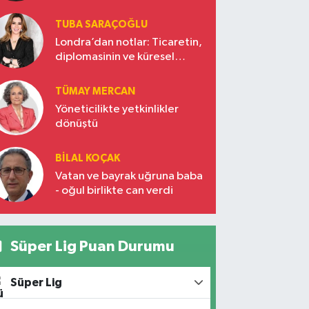
TUBA SARAÇOĞLU
Londra’dan notlar: Ticaretin,
diplomasinin ve küresel
vizyonun başkentinde
Türkiye’nin yükselen gücü
TÜMAY MERCAN
Yöneticilikte yetkinlikler
dönüştü
BILAL KOÇAK
Vatan ve bayrak uğruna baba
- oğul birlikte can verdi
Süper Lig Puan Durumu
Süper Lig