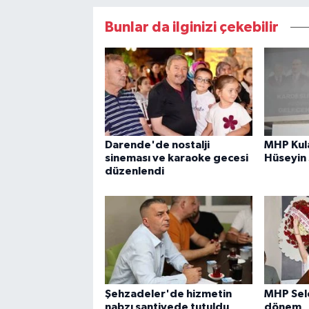
Bunlar da ilginizi çekebilir
Darende'de nostalji
MHP Kula
sineması ve karaoke gecesi
Hüseyin
düzenlendi
Şehzadeler'de hizmetin
MHP Sel
nabzı şantiyede tutuldu
dönem