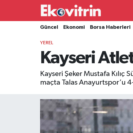
Güncel
Hava Durumu
Güncel
Ekonomi
Borsa Haberleri
Ekonomi
Trafik Durumu
YEREL
Kayseri Atlet
Borsa Haberleri
Süper Lig Puan Durumu ve Fikstür
İş Dünyası
Tüm Manşetler
Kayseri Şeker Mustafa Kılıç S
maçta Talas Anayurtspor’u 4-
Lojistik
Son Dakika Haberleri
Otovitrin
Haber Arşivi
Asayiş
Magazin