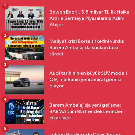
1
Bewen Enerji, 3,8 milyar TL'lik Halka
Arz ile Sermaye Piyasalarına Adım
Atıyor
2
Maliyet krizi Borsa şirketini vurdu:
Barem Ambalaj’da konkordato
süreci
3
Audi tarihinin en büyük SUV modeli
Q9, markanın yeni amiral gemisi
oluyor
4
Barem Ambalaj’da yeni gelişme:
BARMA tüm BIST endekslerinden
çıkarılıyor
5
Tekfen Holding'de Devir Teslim: