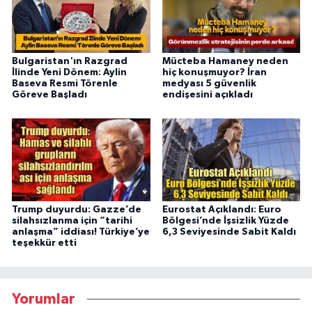
Bulgaristan'ın Razgrad
Mücteba Hamaney neden
İlinde Yeni Dönem: Aylin
hiç konuşmuyor? İran
Baseva Resmi Törenle
medyası 5 güvenlik
Göreve Başladı
endişesini açıkladı
Trump duyurdu: Gazze’de
Eurostat Açıklandı: Euro
silahsızlanma için “tarihi
Bölgesi’nde İşsizlik Yüzde
anlaşma” iddiası! Türkiye’ye
6,3 Seviyesinde Sabit Kaldı
teşekkür etti
Yorumlar