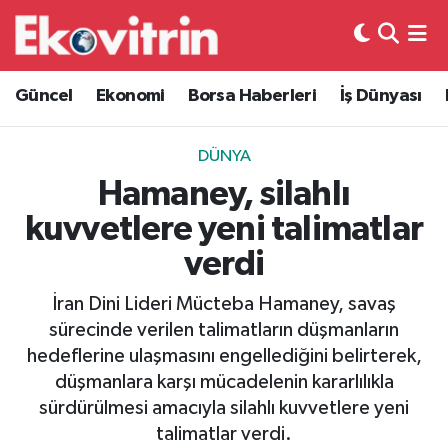
Güncel
Hava Durumu
Güncel
Ekonomi
Borsa Haberleri
İş Dünyası
Ekonomi
Trafik Durumu
DÜNYA
Borsa Haberleri
Süper Lig Puan Durumu ve Fikstür
Hamaney, silahlı
kuvvetlere yeni talimatlar
İş Dünyası
Tüm Manşetler
verdi
Lojistik
Son Dakika Haberleri
İran Dini Lideri Mücteba Hamaney, savaş
sürecinde verilen talimatların düşmanların
Otovitrin
Haber Arşivi
hedeflerine ulaşmasını engellediğini belirterek,
düşmanlara karşı mücadelenin kararlılıkla
Asayiş
sürdürülmesi amacıyla silahlı kuvvetlere yeni
talimatlar verdi.
Magazin