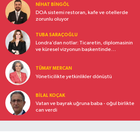
NIHAT BINGÖL
DOA sistemi restoran, kafe ve otellerde
zorunlu oluyor
TUBA SARAÇOĞLU
Londra’dan notlar: Ticaretin, diplomasinin
ve küresel vizyonun başkentinde
Türkiye’nin yükselen gücü
TÜMAY MERCAN
Yöneticilikte yetkinlikler dönüştü
BILAL KOÇAK
Vatan ve bayrak uğruna baba - oğul birlikte
can verdi