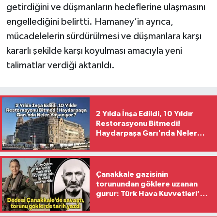
getirdiğini ve düşmanların hedeflerine ulaşmasını
engellediğini belirtti. Hamaney’in ayrıca,
mücadelelerin sürdürülmesi ve düşmanlara karşı
kararlı şekilde karşı koyulması amacıyla yeni
talimatlar verdiği aktarıldı.
2 Yılda İnşa Edildi, 10 Yıldır
Restorasyonu Bitmedi!
Haydarpaşa Garı'nda Neler
Yaşanıyor?
Çanakkale gazisinin
torunundan göklere uzanan
gurur: Türk Hava Kuvvetleri’nin
ilk kadın generali oldu