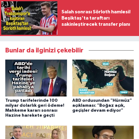
Salah sonrası Sörloth hamlesi!
Beşiktaş'ta taraftarı
sakinleştirecek transfer planı
Bunlar da ilginizi çekebilir
Trump tarifelerinde 100
ABD ordusundan "Hürmüz"
milyar dolarlık geri ödeme!
açıklaması: "Boğaz açık,
Mahkeme kararı sonrası
geçişler devam ediyor"
Hazine harekete geçti