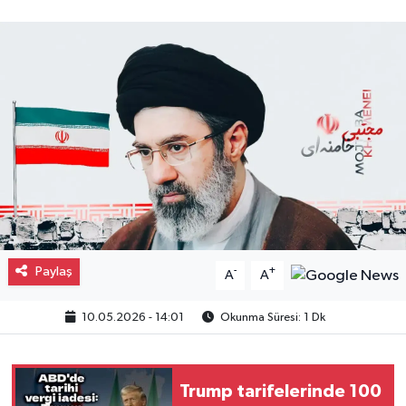
Gayrimenkul
Spor
Eğitim
Paylaş
-
+
A
A
10.05.2026 - 14:01
Okunma Süresi: 1 Dk
Trump tarifelerinde 100