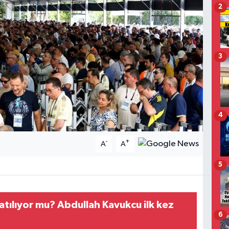
2
3
4
-
+
A
A
5
satılıyor mu? Abdullah Kavukcu ilk kez
6