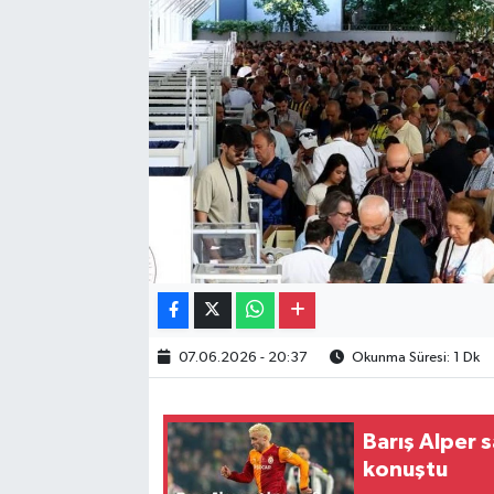
Gayrimenkul
Spor
Eğitim
07.06.2026 - 20:37
Okunma Süresi: 1 Dk
Barış Alper 
konuştu