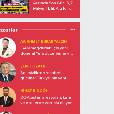
Arzında Son Gün: 3,7
Milyar TL’lik Arz İçin
Talepler Bugün Sona
Eriyor
azarlar
AV. AHMET BURAK YALÇIN
IBAN mağdurları için yeni
dönem! Yeni düzenleme ve
ceza indirim oranları
ŞEREF ÖZATA
Belirsizlikten rekabet
gücüne: Türkiye'nin yeni
ekonomi vizyonu
NIHAT BINGÖL
DOA sistemi restoran, kafe
ve otellerde zorunlu oluyor