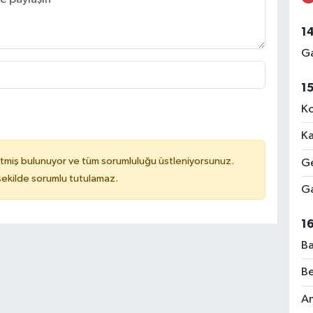
1
Ga
1
Ko
Ka
tmiş bulunuyor ve tüm sorumluluğu üstleniyorsunuz.
Ge
 şekilde sorumlu tutulamaz.
Ga
1
Ba
Be
Am