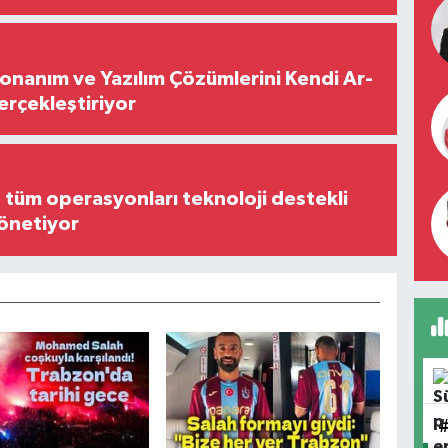
Donanım ve Yazılım Çözümlerini Kendi Ar-
Gerçekleştiriyor
, tüm operasyonları teknoloji destekli
yönetiyor