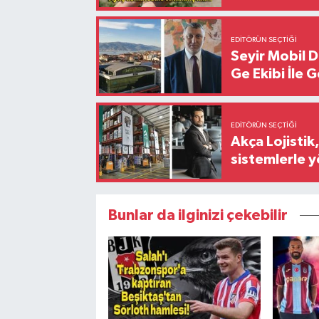
EDITÖRÜN SEÇTIĞI
Seyir Mobil 
Ge Ekibi İle 
EDITÖRÜN SEÇTIĞI
Akça Lojistik
sistemlerle 
Bunlar da ilginizi çekebilir