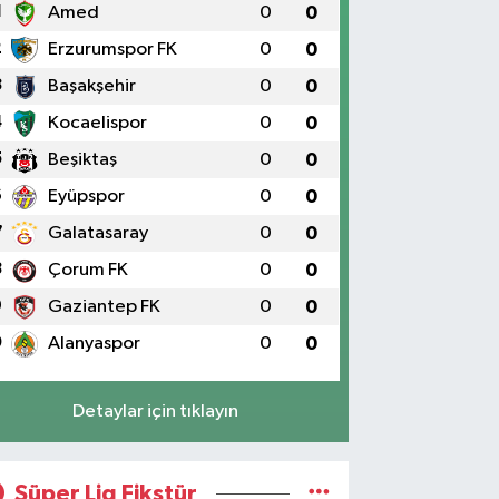
1
Amed
0
0
2
Erzurumspor FK
0
0
3
Başakşehir
0
0
4
Kocaelispor
0
0
5
Beşiktaş
0
0
6
Eyüpspor
0
0
7
Galatasaray
0
0
8
Çorum FK
0
0
9
Gaziantep FK
0
0
0
Alanyaspor
0
0
Detaylar için tıklayın
Süper Lig Fikstür