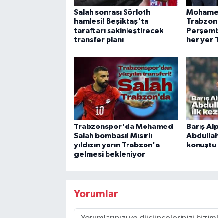
Salah sonrası Sörloth
Mohamed
hamlesi! Beşiktaş'ta
Trabzon
taraftarı sakinleştirecek
Perşembe
transfer planı
her yer 
Trabzonspor'da Mohamed
Barış Al
Salah bombası! Mısırlı
Abdullah
yıldızın yarın Trabzon'a
konuştu
gelmesi bekleniyor
Yorumlar