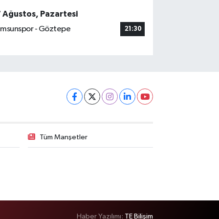
7 Ağustos, Pazartesi
msunspor - Göztepe
21:30
Tüm Manşetler
Haber Yazılımı:
TE Bilişim