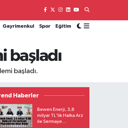
Gayrimenkul
Spor
Eğitim
i başladı
lemi başladı.
rend Haberler
Bewen Enerji, 3,8
milyar TL'lik Halka Arz
ile Sermaye
Piyasalarına Adım