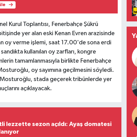
üle
el Kurul Toplantısı, Fenerbahçe Şükrü
tişinde yer alan eski Kenan Evren arazisinde
Y
n oy verme işlemi, saat 17.00'de sona erdi
 sandıkta kullanılan oy zarfları, kongre
şlemlerin tamamlanmasıyla birlikte Fenerbahçe
Mosturoğlu, oy sayımına geçilmesini söyledi.
Mosturoğlu, stada geçerek tribünlerde yer
nuçlarını açıklayacak.
tli lezzette sezon açıldı: Ayaş domatesi
lanıyor