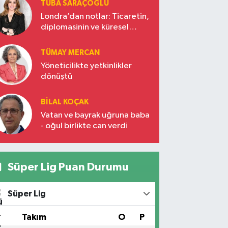
TUBA SARAÇOĞLU
Londra’dan notlar: Ticaretin,
diplomasinin ve küresel
vizyonun başkentinde
Türkiye’nin yükselen gücü
TÜMAY MERCAN
Yöneticilikte yetkinlikler
dönüştü
BILAL KOÇAK
Vatan ve bayrak uğruna baba
- oğul birlikte can verdi
Süper Lig Puan Durumu
Süper Lig
#
Takım
O
P