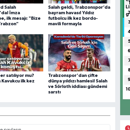
 Salah
Salah geldi, Trabzonspor’da
'da! İmza
bayram havası! Yıldız
, ilk mesajı: "Bize
futbolcu ilk kez bordo-
Trabzon"
mavili formayla
per satılıyor mu?
Trabzonspor'dan çifte
 Kavukcu ilk kez
dünya yıldızı hamlesi! Salah
ve Sörloth iddiası gündemi
1
sarstı