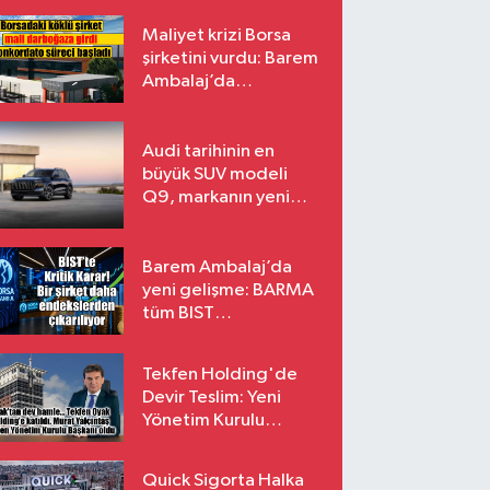
Atıyor
Maliyet krizi Borsa
şirketini vurdu: Barem
Ambalaj’da
konkordato süreci
Audi tarihinin en
büyük SUV modeli
Q9, markanın yeni
amiral gemisi oluyor
Barem Ambalaj’da
yeni gelişme: BARMA
tüm BIST
endekslerinden
çıkarılıyor
Tekfen Holding'de
Devir Teslim: Yeni
Yönetim Kurulu
Başkanı Prof. Dr. Murat
Yalçıntaş Oldu!
Quick Sigorta Halka