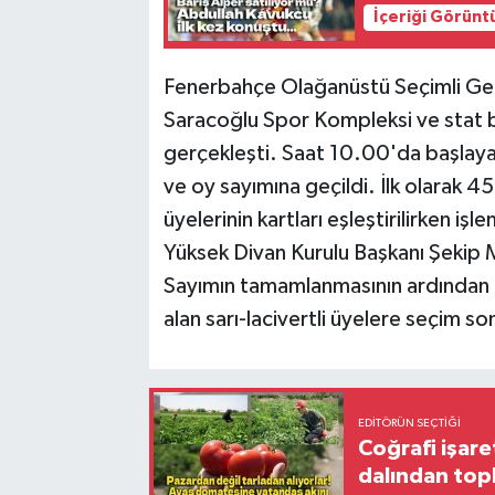
İçeriği Görünt
Fenerbahçe Olağanüstü Seçimli Gen
Saracoğlu Spor Kompleksi ve stat bi
gerçekleşti. Saat 10.00'da başlaya
ve oy sayımına geçildi. İlk olarak 45
üyelerinin kartları eşleştirilirken i
Yüksek Divan Kurulu Başkanı Şekip 
Sayımın tamamlanmasının ardından 
alan sarı-lacivertli üyelere seçim so
EDITÖRÜN SEÇTIĞI
Coğrafi işare
dalından top