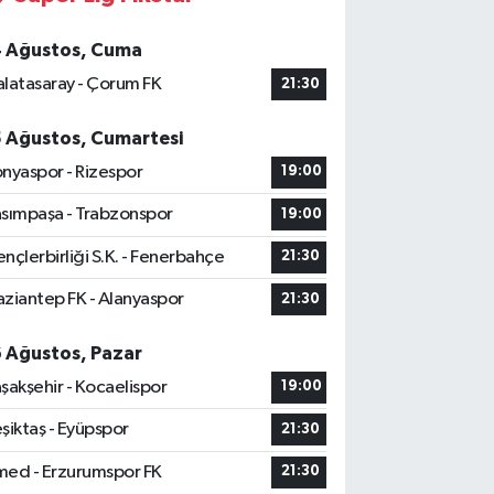
4 Ağustos, Cuma
latasaray - Çorum FK
21:30
5 Ağustos, Cumartesi
nyaspor - Rizespor
19:00
sımpaşa - Trabzonspor
19:00
nçlerbirliği S.K. - Fenerbahçe
21:30
ziantep FK - Alanyaspor
21:30
6 Ağustos, Pazar
şakşehir - Kocaelispor
19:00
şiktaş - Eyüpspor
21:30
ed - Erzurumspor FK
21:30