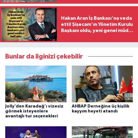
Hakan Aran İş Bankası'na veda
etti! Şişecam'ın Yönetim Kurulu
Başkanı oldu, yeni genel müdür
belli oldu
Bunlar da ilginizi çekebilir
Jolly’den Karadağ’ı vizesiz
AHBAP Derneğine üç kişilik
görmek isteyenlere
kayyım heyeti atandı
avantajlı tur seçenekleri