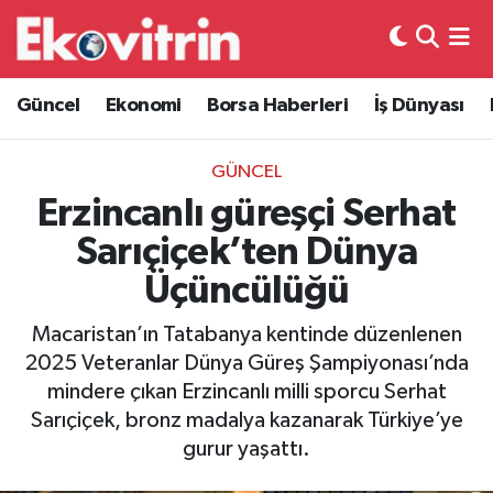
Güncel
Hava Durumu
Güncel
Ekonomi
Borsa Haberleri
İş Dünyası
Ekonomi
Trafik Durumu
GÜNCEL
Borsa Haberleri
Süper Lig Puan Durumu ve Fikstür
Erzincanlı güreşçi Serhat
Sarıçiçek’ten Dünya
İş Dünyası
Tüm Manşetler
Üçüncülüğü
Lojistik
Son Dakika Haberleri
Macaristan’ın Tatabanya kentinde düzenlenen
2025 Veteranlar Dünya Güreş Şampiyonası’nda
Otovitrin
Haber Arşivi
mindere çıkan Erzincanlı milli sporcu Serhat
Sarıçiçek, bronz madalya kazanarak Türkiye’ye
Asayiş
gurur yaşattı.
Magazin