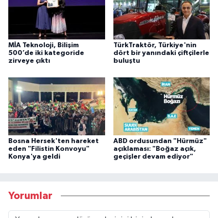
MİA Teknoloji, Bilişim
TürkTraktör, Türkiye'nin
500’de iki kategoride
dört bir yanındaki çiftçilerle
zirveye çıktı
buluştu
Bosna Hersek'ten hareket
ABD ordusundan "Hürmüz"
eden "Filistin Konvoyu"
açıklaması: "Boğaz açık,
Konya'ya geldi
geçişler devam ediyor"
Yorumlar