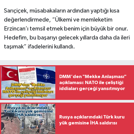
Sarıçiçek, müsabakaların ardından yaptığı kısa
değerlendirmede, “Ülkemi ve memleketim
Erzincan’ı temsil etmek benim için büyük bir onur.
Hedefim, bu başarıyı gelecek yıllarda daha da ileri
taşımak” ifadelerini kullandı.
DMM'den "Mekke Anlaşması"
açıklaması: NATO ile çeliştiği
iddiaları gerçeği yansıtmıyor
Rusya açıklarındaki Türk kuru
yük gemisine İHA saldırısı