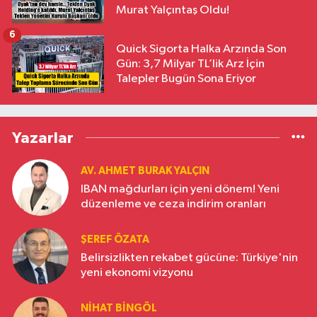
Murat Yalçıntaş Oldu!
6
Quick Sigorta Halka Arzında Son
Gün: 3,7 Milyar TL’lik Arz İçin
Talepler Bugün Sona Eriyor
Yazarlar
AV. AHMET BURAK YALÇIN
IBAN mağdurları için yeni dönem! Yeni
düzenleme ve ceza indirim oranları
ŞEREF ÖZATA
Belirsizlikten rekabet gücüne: Türkiye'nin
yeni ekonomi vizyonu
NIHAT BINGÖL