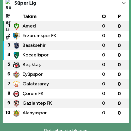
Süper Lig
#
Takım
O
P
1
Amed
0
0
2
Erzurumspor FK
0
0
3
Başakşehir
0
0
4
Kocaelispor
0
0
5
Beşiktaş
0
0
6
Eyüpspor
0
0
7
Galatasaray
0
0
8
Çorum FK
0
0
9
Gaziantep FK
0
0
10
Alanyaspor
0
0
Detaylar için tıklayın