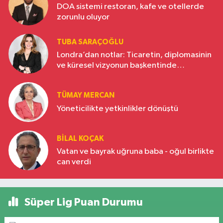
DOA sistemi restoran, kafe ve otellerde
zorunlu oluyor
TUBA SARAÇOĞLU
Londra’dan notlar: Ticaretin, diplomasinin
ve küresel vizyonun başkentinde
Türkiye’nin yükselen gücü
TÜMAY MERCAN
Yöneticilikte yetkinlikler dönüştü
BILAL KOÇAK
Vatan ve bayrak uğruna baba - oğul birlikte
can verdi
Süper Lig Puan Durumu