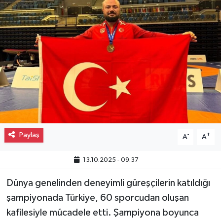
Gayrimenkul
Spor
Eğitim
Paylaş
-
+
A
A
13.10.2025 - 09:37
Dünya genelinden deneyimli güreşçilerin katıldığı
şampiyonada Türkiye, 60 sporcudan oluşan
kafilesiyle mücadele etti. Şampiyona boyunca