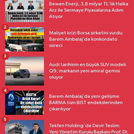
Bewen Enerji, 3,8 milyar TL'lik Halka
Arz ile Sermaye Piyasalarına Adım
Atıyor
2
Maliyet krizi Borsa şirketini vurdu:
Barem Ambalaj’da konkordato
süreci
3
Audi tarihinin en büyük SUV modeli
Q9, markanın yeni amiral gemisi
oluyor
4
Barem Ambalaj’da yeni gelişme:
BARMA tüm BIST endekslerinden
çıkarılıyor
5
Tekfen Holding'de Devir Teslim:
Yeni Yönetim Kurulu Başkanı Prof. Dr.