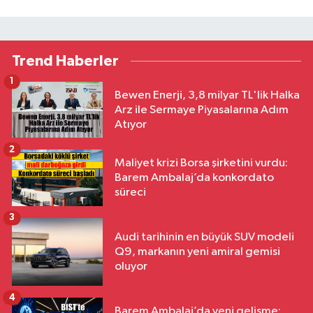
Trend Haberler
1
Bewen Enerji, 3,8 milyar TL'lik Halka
Arz ile Sermaye Piyasalarına Adım
Atıyor
2
Maliyet krizi Borsa şirketini vurdu:
Barem Ambalaj’da konkordato
süreci
3
Audi tarihinin en büyük SUV modeli
Q9, markanın yeni amiral gemisi
oluyor
4
Barem Ambalaj’da yeni gelişme: