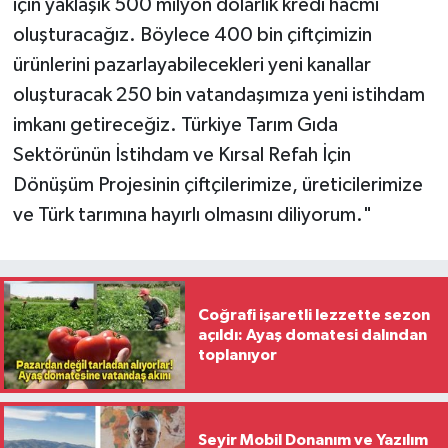
için yaklaşık 500 milyon dolarlık kredi hacmi
oluşturacağız. Böylece 400 bin çiftçimizin
ürünlerini pazarlayabilecekleri yeni kanallar
oluşturacak 250 bin vatandaşımıza yeni istihdam
imkanı getireceğiz. Türkiye Tarım Gıda
Sektörünün İstihdam ve Kırsal Refah İçin
Dönüşüm Projesinin çiftçilerimize, üreticilerimize
ve Türk tarımına hayırlı olmasını diliyorum."
Coğrafi işaretli lezzette sezon
açıldı: Ayaş domatesi dalından
toplanıyor
Seyir Mobil Donanım ve Yazılım