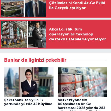
Çözümlerini Kendi Ar-Ge Ekibi
İle Gerçekleştiriyor
Akça Lojistik, tüm
operasyonları teknoloji
destekli sistemlerle yönetiyor
Bunlar da ilginizi çekebilir
Şekerbank'tan yılın ilk
Merkezi yönetim
yarısında yüzde 32 büyüme
bütçesinden Ar-Ge
harcaması 2025 yılında 253