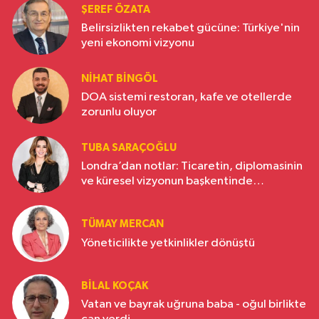
ŞEREF ÖZATA
Belirsizlikten rekabet gücüne: Türkiye'nin
yeni ekonomi vizyonu
NIHAT BINGÖL
DOA sistemi restoran, kafe ve otellerde
zorunlu oluyor
TUBA SARAÇOĞLU
Londra’dan notlar: Ticaretin, diplomasinin
ve küresel vizyonun başkentinde
Türkiye’nin yükselen gücü
TÜMAY MERCAN
Yöneticilikte yetkinlikler dönüştü
BILAL KOÇAK
Vatan ve bayrak uğruna baba - oğul birlikte