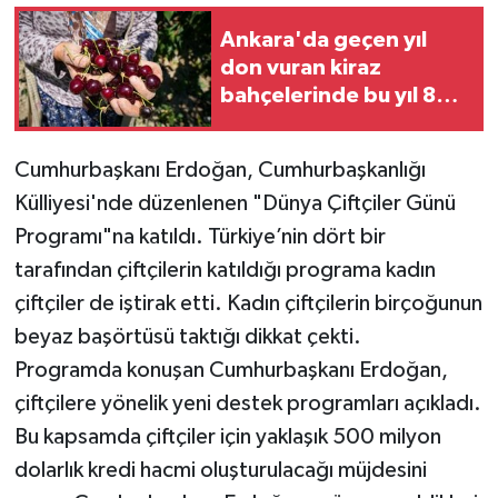
Ankara'da geçen yıl
don vuran kiraz
bahçelerinde bu yıl 80
tonluk rekolte
bekleniyor
Cumhurbaşkanı Erdoğan, Cumhurbaşkanlığı
Külliyesi'nde düzenlenen "Dünya Çiftçiler Günü
Programı"na katıldı. Türkiye’nin dört bir
tarafından çiftçilerin katıldığı programa kadın
çiftçiler de iştirak etti. Kadın çiftçilerin birçoğunun
beyaz başörtüsü taktığı dikkat çekti.
Programda konuşan Cumhurbaşkanı Erdoğan,
çiftçilere yönelik yeni destek programları açıkladı.
Bu kapsamda çiftçiler için yaklaşık 500 milyon
dolarlık kredi hacmi oluşturulacağı müjdesini