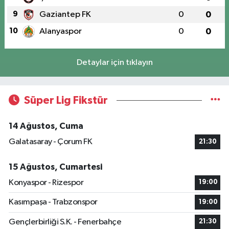
9
Gaziantep FK
0
0
10
Alanyaspor
0
0
Detaylar için tıklayın
Süper Lig Fikstür
14 Ağustos, Cuma
Galatasaray - Çorum FK
21:30
15 Ağustos, Cumartesi
Konyaspor - Rizespor
19:00
Kasımpaşa - Trabzonspor
19:00
Gençlerbirliği S.K. - Fenerbahçe
21:30