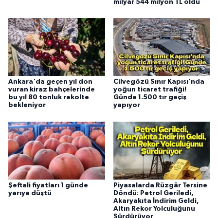
milyar 544 milyon TL oldu
Ankara'da geçen yıl don
Cilvegözü Sınır Kapısı'nda
vuran kiraz bahçelerinde
yoğun ticaret trafiği!
bu yıl 80 tonluk rekolte
Günde 1.500 tır geçiş
bekleniyor
yapıyor
Şeftali fiyatları 1 günde
Piyasalarda Rüzgâr Tersine
yarıya düştü
Döndü: Petrol Geriledi,
Akaryakıta İndirim Geldi,
Altın Rekor Yolculuğunu
Sürdürüyor