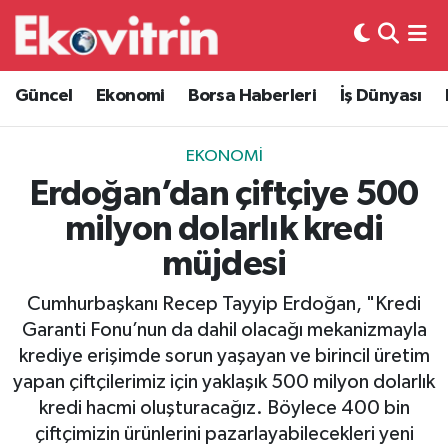
Güncel
Hava Durumu
Güncel
Ekonomi
Borsa Haberleri
İş Dünyası
Ekonomi
Trafik Durumu
EKONOMI
Borsa Haberleri
Süper Lig Puan Durumu ve Fikstür
Erdoğan’dan çiftçiye 500
milyon dolarlık kredi
İş Dünyası
Tüm Manşetler
müjdesi
Lojistik
Son Dakika Haberleri
Cumhurbaşkanı Recep Tayyip Erdoğan, "Kredi
Garanti Fonu’nun da dahil olacağı mekanizmayla
Otovitrin
Haber Arşivi
krediye erişimde sorun yaşayan ve birincil üretim
yapan çiftçilerimiz için yaklaşık 500 milyon dolarlık
Asayiş
kredi hacmi oluşturacağız. Böylece 400 bin
çiftçimizin ürünlerini pazarlayabilecekleri yeni
Magazin