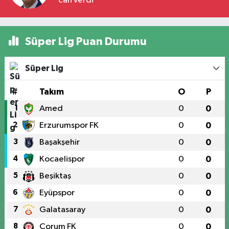
can verdi
Süper Lig Puan Durumu
Süper Lig
#
Takım
O
P
1
Amed
0
0
2
Erzurumspor FK
0
0
3
Başakşehir
0
0
4
Kocaelispor
0
0
5
Beşiktaş
0
0
6
Eyüpspor
0
0
7
Galatasaray
0
0
8
Çorum FK
0
0