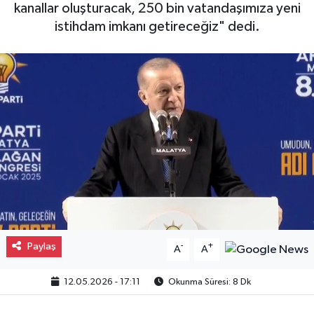
kanallar oluşturacak, 250 bin vatandaşımıza yeni
Gayrimenkul
istihdam imkanı getireceğiz" dedi.
Spor
Eğitim
Paylaş
-
+
A
A
12.05.2026 - 17:11
Okunma Süresi: 8 Dk