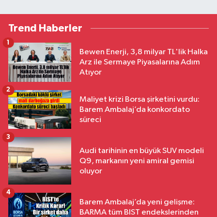
Trend Haberler
1
Bewen Enerji, 3,8 milyar TL'lik Halka
Arz ile Sermaye Piyasalarına Adım
Atıyor
2
Maliyet krizi Borsa şirketini vurdu:
Barem Ambalaj’da konkordato
süreci
3
Audi tarihinin en büyük SUV modeli
Q9, markanın yeni amiral gemisi
oluyor
4
Barem Ambalaj’da yeni gelişme:
BARMA tüm BIST endekslerinden