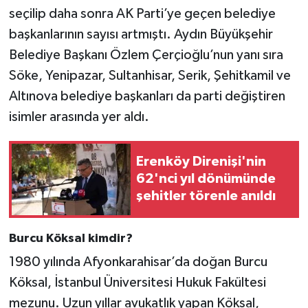
seçilip daha sonra AK Parti’ye geçen belediye
başkanlarının sayısı artmıştı. Aydın Büyükşehir
Belediye Başkanı Özlem Çerçioğlu’nun yanı sıra
Söke, Yenipazar, Sultanhisar, Serik, Şehitkamil ve
Altınova belediye başkanları da parti değiştiren
isimler arasında yer aldı.
Erenköy Direnişi'nin
62'nci yıl dönümünde
şehitler törenle anıldı
Burcu Köksal kimdir?
1980 yılında Afyonkarahisar’da doğan Burcu
Köksal, İstanbul Üniversitesi Hukuk Fakültesi
mezunu. Uzun yıllar avukatlık yapan Köksal,