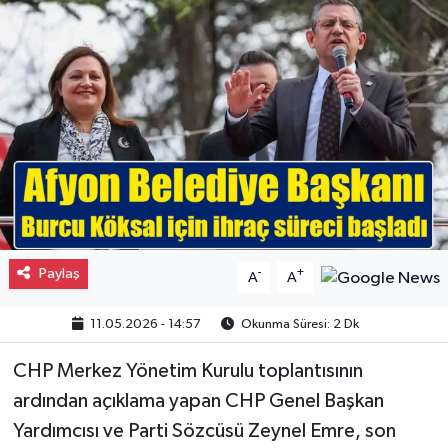
Gayrimenkul
Spor
Eğitim
Paylaş
-
+
A
A
11.05.2026 - 14:57
Okunma Süresi: 2 Dk
CHP Merkez Yönetim Kurulu toplantısının
ardından açıklama yapan CHP Genel Başkan
Yardımcısı ve Parti Sözcüsü Zeynel Emre, son