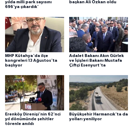
yılda milli park sayısını
başkan Ali Özkan oldu
696'ya çıkardık'
MHP Kütahya'da ilçe
Adalet Bakanı Akın Gürlek
kongreleri 13 Ağustos'ta
ve İçişleri Bakanı Mustafa
başlıyor
Çiftçi Esenyurt'ta
Erenköy Direnişi'nin 62'nci
Büyükşehir Harmancık'ta da
yıl dönümünde şehitler
yolları yeniliyor
törenle anıldı