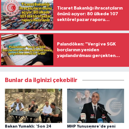
Ticaret Bakanlığı ihracatçıların
önünü açıyor: 80 ülkede 107
sektörel pazar raporu
hazırlandı
Palandöken: "Vergi ve SGK
borçlarının yeniden
yapılandırılması gerçekten
önemli bir fırsat"
Bunlar da ilginizi çekebilir
Bakan Yumaklı: 'Son 24
MHP Yunusemre'de yeni