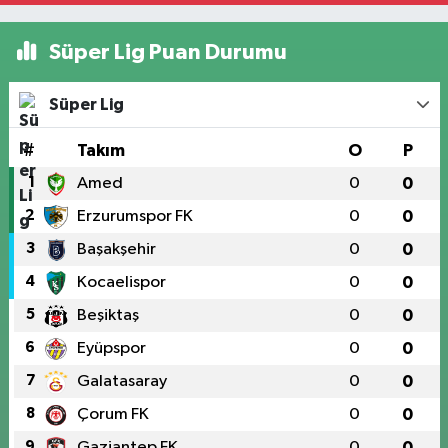
Süper Lig Puan Durumu
Süper Lig
#
Takım
O
P
1
Amed
0
0
2
Erzurumspor FK
0
0
3
Başakşehir
0
0
4
Kocaelispor
0
0
5
Beşiktaş
0
0
6
Eyüpspor
0
0
7
Galatasaray
0
0
8
Çorum FK
0
0
9
Gaziantep FK
0
0