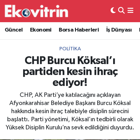
Güncel
Hava Durumu
Güncel
Ekonomi
Borsa Haberleri
İş Dünyası
Ekonomi
Trafik Durumu
POLITIKA
Borsa Haberleri
Süper Lig Puan Durumu ve Fikstür
CHP Burcu Köksal’ı
partiden kesin ihraç
İş Dünyası
Tüm Manşetler
ediyor!
Lojistik
Son Dakika Haberleri
CHP, AK Parti’ye katılacağını açıklayan
Afyonkarahisar Belediye Başkanı Burcu Köksal
Otovitrin
Haber Arşivi
hakkında kesin ihraç talebiyle disiplin sürecini
başlattı. Parti yönetimi, Köksal’ın tedbirli olarak
Asayiş
Yüksek Disiplin Kurulu’na sevk edildiğini duyurdu.
Magazin