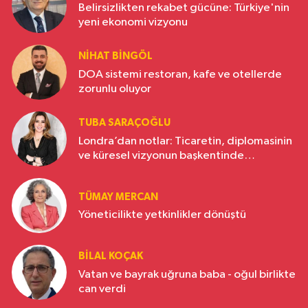
Belirsizlikten rekabet gücüne: Türkiye'nin
yeni ekonomi vizyonu
NIHAT BINGÖL
DOA sistemi restoran, kafe ve otellerde
zorunlu oluyor
TUBA SARAÇOĞLU
Londra’dan notlar: Ticaretin, diplomasinin
ve küresel vizyonun başkentinde
Türkiye’nin yükselen gücü
TÜMAY MERCAN
Yöneticilikte yetkinlikler dönüştü
BILAL KOÇAK
Vatan ve bayrak uğruna baba - oğul birlikte
can verdi