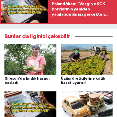
Palandöken: "Vergi ve SGK
borçlarının yeniden
yapılandırılması gerçekten
önemli bir fırsat"
Bunlar da ilginizi çekebilir
Giresun’da fındık hasadı
Üzüm üreticilerine kritik
başladı
hasat uyarısı!