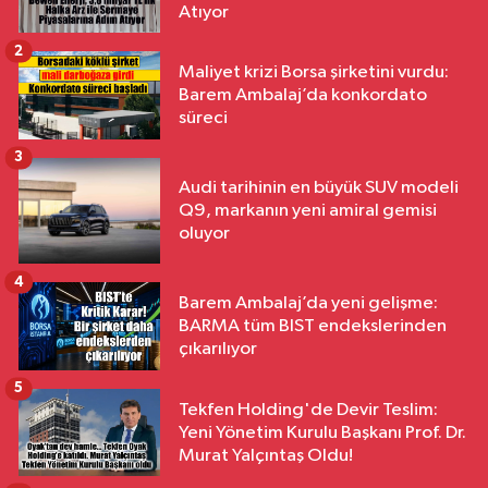
Atıyor
2
Maliyet krizi Borsa şirketini vurdu:
Barem Ambalaj’da konkordato
süreci
3
Audi tarihinin en büyük SUV modeli
Q9, markanın yeni amiral gemisi
oluyor
4
Barem Ambalaj’da yeni gelişme:
BARMA tüm BIST endekslerinden
çıkarılıyor
5
Tekfen Holding'de Devir Teslim:
Yeni Yönetim Kurulu Başkanı Prof. Dr.
Murat Yalçıntaş Oldu!