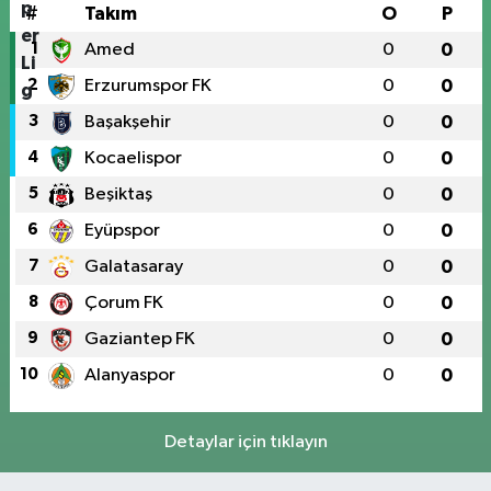
#
Takım
O
P
1
Amed
0
0
2
Erzurumspor FK
0
0
3
Başakşehir
0
0
4
Kocaelispor
0
0
5
Beşiktaş
0
0
6
Eyüpspor
0
0
7
Galatasaray
0
0
8
Çorum FK
0
0
9
Gaziantep FK
0
0
10
Alanyaspor
0
0
Detaylar için tıklayın