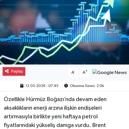
Gayrimenkul
Spor
Eğitim
Paylaş
-
+
A
A
12.05.2026 - 07:45
Okunma Süresi: 2 Dk
Özellikle Hürmüz Boğazı’nda devam eden
aksaklıkların enerji arzına ilişkin endişeleri
artırmasıyla birlikte yeni haftaya petrol
fiyatlarındaki yükseliş damga vurdu. Brent