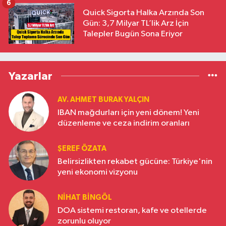
6
Quick Sigorta Halka Arzında Son
Gün: 3,7 Milyar TL’lik Arz İçin
Talepler Bugün Sona Eriyor
Yazarlar
AV. AHMET BURAK YALÇIN
IBAN mağdurları için yeni dönem! Yeni
düzenleme ve ceza indirim oranları
ŞEREF ÖZATA
Belirsizlikten rekabet gücüne: Türkiye'nin
yeni ekonomi vizyonu
NIHAT BINGÖL
DOA sistemi restoran, kafe ve otellerde
zorunlu oluyor