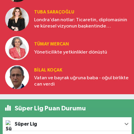
TUBA SARAÇOĞLU
Londra’dan notlar: Ticaretin, diplomasinin
ve küresel vizyonun başkentinde
Türkiye’nin yükselen gücü
TÜMAY MERCAN
Yöneticilikte yetkinlikler dönüştü
BILAL KOÇAK
Vatan ve bayrak uğruna baba - oğul birlikte
can verdi
Süper Lig Puan Durumu
Süper Lig