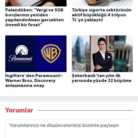
Palandöken: "Vergi ve SGK
Türkiye sigorta sektörünün
borçlarının yeniden
aktif büyüklüğü 4 trilyon
yapılandırılması gerçekten
TL'ye yaklaştı!
önemli bir fırsat"
İngiltere'den Paramount–
Şekerbank'tan yılın ilk
Warner Bros. Discovery
yarısında yüzde 32 büyüme
anlaşmasına onay
Yorumlar