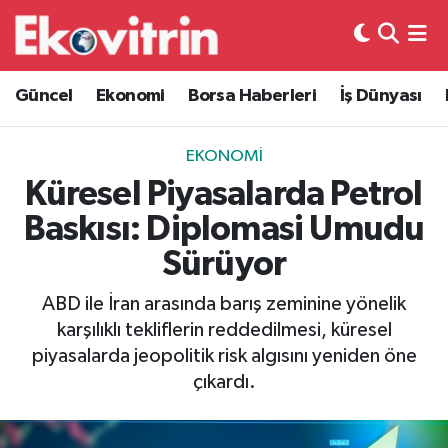
Güncel
Hava Durumu
Güncel
Ekonomi
Borsa Haberleri
İş Dünyası
Ekonomi
Trafik Durumu
EKONOMI
Borsa Haberleri
Süper Lig Puan Durumu ve Fikstür
Küresel Piyasalarda Petrol
Baskısı: Diplomasi Umudu
İş Dünyası
Tüm Manşetler
Sürüyor
Lojistik
Son Dakika Haberleri
ABD ile İran arasında barış zeminine yönelik
karşılıklı tekliflerin reddedilmesi, küresel
Otovitrin
Haber Arşivi
piyasalarda jeopolitik risk algısını yeniden öne
çıkardı.
Asayiş
Magazin