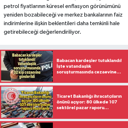
petrol fiyatlarının küresel enflasyon görünümünü
yeniden bozabileceği ve merkez bankalarının faiz
indirimlerine ilişkin beklentileri daha temkinli hale
getirebileceği değerlendiriliyor.
Babacan kardeşler tutuklandı!
İşte vatandaşlık
soruşturmasında cezaevine
gönderilen 32 isim
Ticaret Bakanlığı ihracatçıların
önünü açıyor: 80 ülkede 107
sektörel pazar raporu
hazırlandı