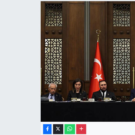
Gayrimenkul
Spor
Eğitim