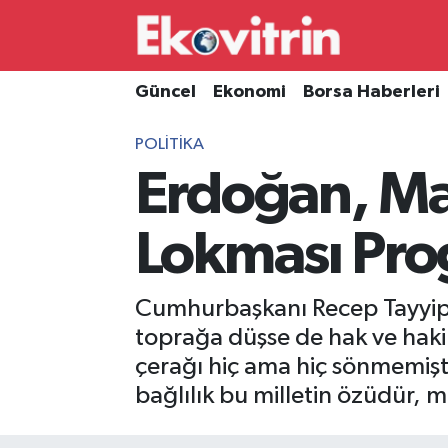
Güncel
Hava Durumu
Güncel
Ekonomi
Borsa Haberleri
Ekonomi
Trafik Durumu
POLITIKA
Erdoğan, M
Borsa Haberleri
Süper Lig Puan Durumu ve Fikstür
İş Dünyası
Tüm Manşetler
Lokması Prog
Lojistik
Son Dakika Haberleri
Cumhurbaşkanı Recep Tayyip 
Otovitrin
Haber Arşivi
toprağa düşse de hak ve haki
çerağı hiç ama hiç sönmemişti
Asayiş
bağlılık bu milletin özüdür, m
Magazin