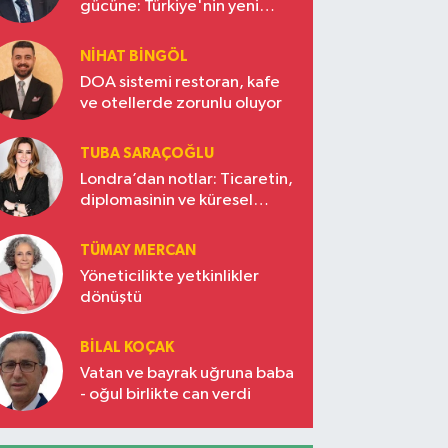
gücüne: Türkiye'nin yeni
ekonomi vizyonu
NIHAT BINGÖL
DOA sistemi restoran, kafe
ve otellerde zorunlu oluyor
TUBA SARAÇOĞLU
Londra’dan notlar: Ticaretin,
diplomasinin ve küresel
vizyonun başkentinde
Türkiye’nin yükselen gücü
TÜMAY MERCAN
Yöneticilikte yetkinlikler
dönüştü
BILAL KOÇAK
Vatan ve bayrak uğruna baba
- oğul birlikte can verdi