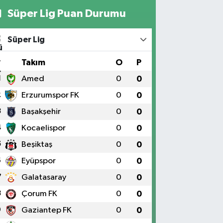
Süper Lig Puan Durumu
Süper Lig
#
Takım
O
P
1
Amed
0
0
2
Erzurumspor FK
0
0
3
Başakşehir
0
0
4
Kocaelispor
0
0
5
Beşiktaş
0
0
6
Eyüpspor
0
0
7
Galatasaray
0
0
8
Çorum FK
0
0
9
Gaziantep FK
0
0