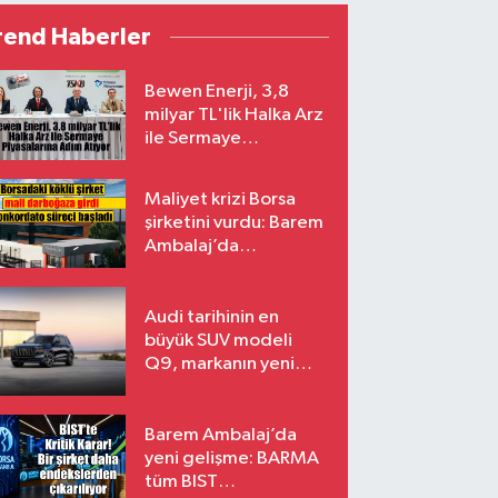
rend Haberler
Bewen Enerji, 3,8
milyar TL'lik Halka Arz
ile Sermaye
Piyasalarına Adım
Atıyor
Maliyet krizi Borsa
şirketini vurdu: Barem
Ambalaj’da
konkordato süreci
Audi tarihinin en
büyük SUV modeli
Q9, markanın yeni
amiral gemisi oluyor
Barem Ambalaj’da
yeni gelişme: BARMA
tüm BIST