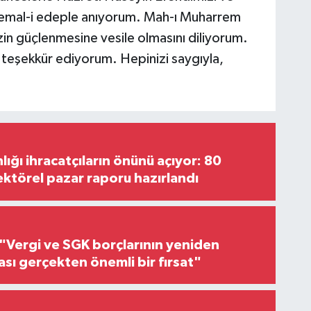
 Kemal-i edeple anıyorum. Mah-ı Muharrem
izin güçlenmesine vesile olmasını diliyorum.
re teşekkür ediyorum. Hepinizi saygıyla,
lığı ihracatçıların önünü açıyor: 80
ektörel pazar raporu hazırlandı
"Vergi ve SGK borçlarının yeniden
ası gerçekten önemli bir fırsat"