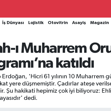
İş Dünyası
Lojistik
Otovitrin
Asayiş
Magazin
ah-ı Muharrem Or
ramı’na katıldı
Erdoğan, 'Hicri 61 yılının 10 Muharrem g
kat yere düşmemiştir. Çadırlar ateşe veril
r. Şu hakikati hepimiz çok iyi biliyoruz: E
ayasıdır' dedi.