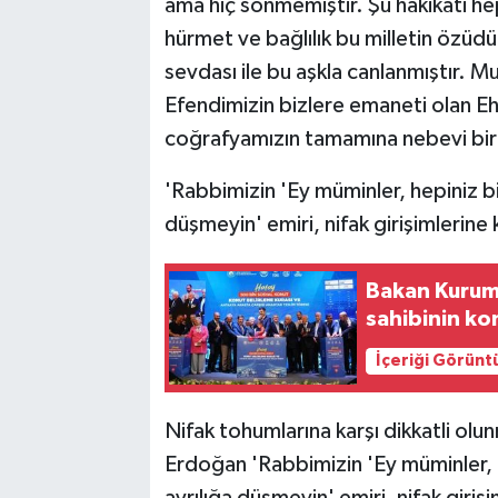
ama hiç sönmemiştir. Şu hakikati hep
hürmet ve bağlılık bu milletin özüdü
sevdası ile bu aşkla canlanmıştır.
Efendimizin bizlere emaneti olan Eh
coğrafyamızın tamamına nebevi bir 
'Rabbimizin 'Ey müminler, hepiniz birl
düşmeyin' emiri, nifak girişimlerine 
Bakan Kurum'
sahibinin ko
İçeriği Görünt
Nifak tohumlarına karşı dikkatli o
Erdoğan 'Rabbimizin 'Ey müminler, hep