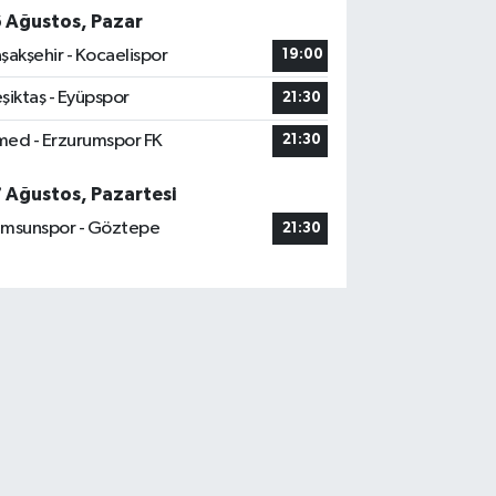
6 Ağustos, Pazar
şakşehir - Kocaelispor
19:00
şiktaş - Eyüpspor
21:30
ed - Erzurumspor FK
21:30
7 Ağustos, Pazartesi
msunspor - Göztepe
21:30