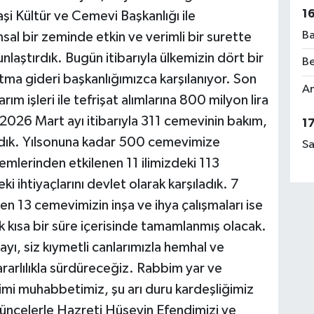
1
şi Kültür ve Cemevi Başkanlığı ile
Ba
al bir zeminde etkin ve verimli bir surette
nlaştırdık. Bugün itibarıyla ülkemizin dört bir
Be
tma gideri başkanlığımızca karşılanıyor. Son
Am
m işleri ile tefrişat alımlarına 800 milyon lira
 2026 Mart ayı itibarıyla 311 cemevinin bakım,
1
aldık. Yılsonuna kadar 500 cemevimize
Sa
mlerinden etkilenen 11 ilimizdeki 113
i ihtiyaçlarını devlet olarak karşıladık. 7
ren 13 cemevimizin inşa ve ihya çalışmaları ise
k kısa bir süre içerisinde tamamlanmış olacak.
yı, siz kıymetli canlarımızla hemhal ve
arlılıkla sürdüreceğiz. Rabbim yar ve
mi muhabbetimiz, şu arı duru kardeşliğimiz
şüncelerle Hazreti Hüseyin Efendimizi ve