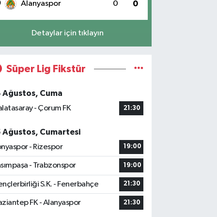
0
Alanyaspor
0
0
Detaylar için tıklayın
Süper Lig Fikstür
4 Ağustos, Cuma
latasaray - Çorum FK
21:30
5 Ağustos, Cumartesi
nyaspor - Rizespor
19:00
sımpaşa - Trabzonspor
19:00
nçlerbirliği S.K. - Fenerbahçe
21:30
ziantep FK - Alanyaspor
21:30