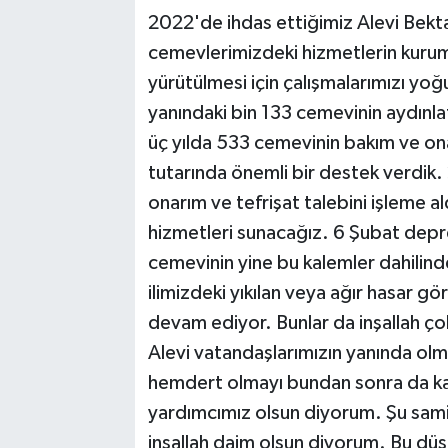
2022'de ihdas ettiğimiz Alevi Bekta
cemevlerimizdeki hizmetlerin kurums
yürütülmesi için çalışmalarımızı yoğu
yanındaki bin 133 cemevinin aydınla
üç yılda 533 cemevinin bakım ve onarı
tutarında önemli bir destek verdik.
onarım ve tefrişat talebini işleme 
hizmetleri sunacağız. 6 Şubat depre
cemevinin yine bu kalemler dahilindek
ilimizdeki yıkılan veya ağır hasar gö
devam ediyor. Bunlar da inşallah ço
Alevi vatandaşlarımızın yanında olma
hemdert olmayı bundan sonra da kar
yardımcımız olsun diyorum. Şu sami
inşallah daim olsun diyorum. Bu dü