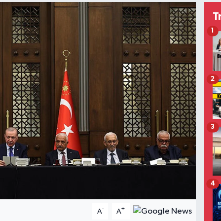
T
1
2
3
4
-
+
A
A