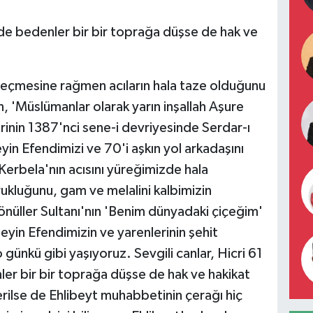
de bedenler bir bir toprağa düşse de hak ve
 geçmesine rağmen acıların hala taze olduğunu
'Müslümanlar olarak yarın inşallah Aşure
inin 1387'nci sene-i devriyesinde Serdar-ı
in Efendimizi ve 70'i aşkın yol arkadaşını
erbela'nın acısını yüreğimizde hala
ukluğunu, gam ve melalini kalbimizin
önüller Sultanı'nın 'Benim dünyadaki çiçeğim'
yin Efendimizin ve yarenlerinin şehit
 günkü gibi yaşıyoruz. Sevgili canlar, Hicri 61
er bir bir toprağa düşse de hak ve hakikat
rilse de Ehlibeyt muhabbetinin çerağı hiç