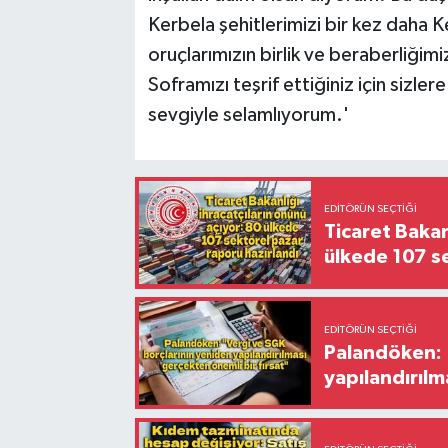
Kerbela şehitlerimizi bir kez daha
oruçlarımızın birlik ve beraberliğim
Soframızı teşrif ettiğiniz için sizle
sevgiyle selamlıyorum.'
EDITÖRÜN SEÇTIĞI
Ticaret Bakan
ülkede 107 s
EDITÖRÜN SEÇTIĞI
Palandöken: 
yapılandırılm