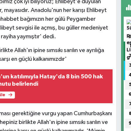
imiz çok iyi biliyoruz; Ehlibeyt'e duyulan
r, mayasıdır. Anadolu'nun her karışı Ehlibeyt
 Muhabbet bağımızın her gülü Peygamber
libeyt sevgisi ile açmış, bu güller medeniyet
rayiha yaymıştır' dedi.
ikte Allah'ın ipine sımsıkı sarılın ve ayrılığa
karşı en güçlü kalkanımızdır'
un katılımıyla Hatay'da 8 bin 500 hak
nutu belirlendi
üle
lunması gerektiğine vurgu yapan Cumhurbaşkanı
iniz birlikte Allah'ın ipine sımsıkı sarılın ve