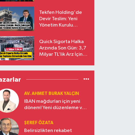
endekslerinden
çıkarılıyor
Tekfen Holding'de
Devir Teslim: Yeni
Yönetim Kurulu
Başkanı Prof. Dr. Murat
Yalçıntaş Oldu!
Quick Sigorta Halka
Arzında Son Gün: 3,7
Milyar TL’lik Arz İçin
Talepler Bugün Sona
Eriyor
azarlar
AV. AHMET BURAK YALÇIN
IBAN mağdurları için yeni
dönem! Yeni düzenleme ve
ceza indirim oranları
ŞEREF ÖZATA
Belirsizlikten rekabet