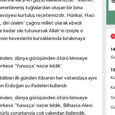
imlerine karşı en güçlü kalkanımızdır. 'Mümin,
1
 kenetlenmiş tuğlalardan oluşan bir bina
vsiyesi kurtuluş reçetemizdir. Hünkar, Hacı
m, diri olalım' çağrısı millet olarak ebedi
 kadar sıkı tutunursak Allah'ın izniyle o
ının heveslerini kursaklarında bırakmaya
1
Ga
inden, dünya görüşünden ötürü kimseye
rkese 'Yunusça' nazar kıldık'
1
dıkları ilk günden itibaren her vatandaşa aynı
Ko
ken Erdoğan şu ifadeleri kullandı:
Ka
inden, dünya görüşünden ötürü kimseye
Ge
rkese 'Yunusça' nazar kıldık. Bilhassa Alevi
Ga
ürlü sorunlarıyla çok yakından ilgilendik.