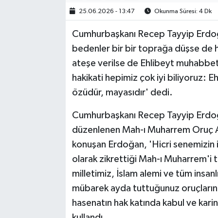
25.06.2026 - 13:47
Okunma Süresi: 4 Dk
Cumhurbaşkanı Recep Tayyip Erdoğa
bedenler bir bir toprağa düşse de h
ateşe verilse de Ehlibeyt muhabbeti
hakikati hepimiz çok iyi biliyoruz: E
özüdür, mayasıdır' dedi.
Cumhurbaşkanı Recep Tayyip Erdoğa
düzenlenen Mah-ı Muharrem Oruç A
konuşan Erdoğan, 'Hicri senemizin i
olarak zikrettiği Mah-ı Muharrem'i
milletimiz, İslam alemi ve tüm insanlı
mübarek ayda tuttuğunuz oruçların, e
hasenatın hak katında kabul ve kari
kullandı.