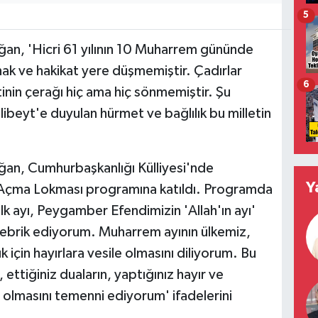
5
n, 'Hicri 61 yılının 10 Muharrem gününde
ak ve hakikat yere düşmemiştir. Çadırlar
6
nin çerağı hiç ama hiç sönmemiştir. Şu
hlibeyt'e duyulan hürmet ve bağlılık bu milletin
n, Cumhurbaşkanlığı Külliyesi'nde
Y
çma Lokması programına katıldı. Programda
lk ayı, Peygamber Efendimizin 'Allah'ın ayı'
 tebrik ediyorum. Muharrem ayının ülkemiz,
k için hayırlara vesile olmasını diliyorum. Bu
ttiğiniz duaların, yaptığınız hayır ve
n olmasını temenni ediyorum' ifadelerini