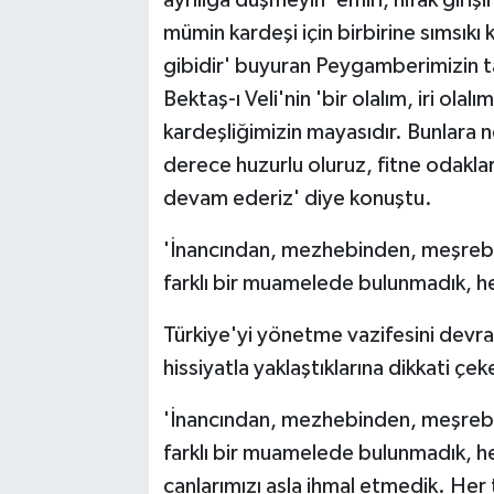
ayrılığa düşmeyin' emiri, nifak giriş
mümin kardeşi için birbirine sımsıkı
gibidir' buyuran Peygamberimizin ta
Bektaş-ı Veli'nin 'bir olalım, iri olalı
kardeşliğimizin mayasıdır. Bunlara ne
derece huzurlu oluruz, fitne odaklar
devam ederiz' diye konuştu.
'İnancından, mezhebinden, meşreb
farklı bir muamelede bulunmadık, he
Türkiye'yi yönetme vazifesini devral
hissiyatla yaklaştıklarına dikkati çe
'İnancından, mezhebinden, meşreb
farklı bir muamelede bulunmadık, he
canlarımızı asla ihmal etmedik. Her t