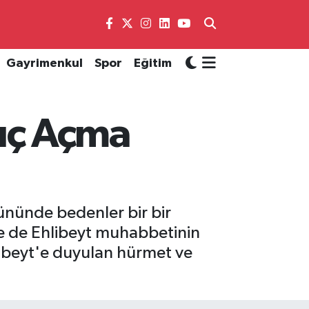
Gayrimenkul
Spor
Eğitim
uç Açma
ününde bedenler bir bir
se de Ehlibeyt muhabbetinin
hlibeyt'e duyulan hürmet ve