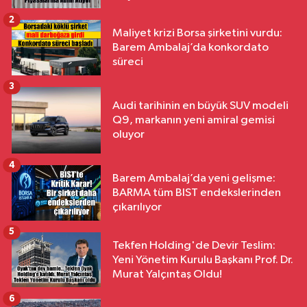
2
Maliyet krizi Borsa şirketini vurdu:
Barem Ambalaj’da konkordato
süreci
3
Audi tarihinin en büyük SUV modeli
Q9, markanın yeni amiral gemisi
oluyor
4
Barem Ambalaj’da yeni gelişme:
BARMA tüm BIST endekslerinden
çıkarılıyor
5
Tekfen Holding'de Devir Teslim:
Yeni Yönetim Kurulu Başkanı Prof. Dr.
Murat Yalçıntaş Oldu!
6