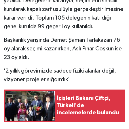
yapıldı. Delegelerin kararıyla, seçimlerin sandık
kurularak kapalı zarf usulüyle gerçekleştirilmesine
karar verildi. Toplam 105 delegenin katıldığı
genel kurulda 99 geçerli oy kullanıldı.
Başkanlık yarışında Demet Şaman Tarlakazan 76
oy alarak seçimi kazanırken, Aslı Pınar Coşkun ise
23 oy aldı.
'2 yıllık görevimizde sadece fiziki alanlar değil,
vizyoner projeler sığdırdık'
İçişleri Bakanı Çiftçi,
Türkeli'de
incelemelerde bulundu