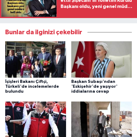
etti! Şişecam'ın Yönetim Kurulu
Başkanı oldu, yeni genel müdür
belli oldu
Bunlar da ilginizi çekebilir
İçişleri Bakanı Çiftçi,
Başkan Subaşı'ndan
Türkeli'de incelemelerde
'Eskişehir'de yaşıyor'
bulundu
iddialarına cevap