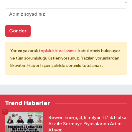
Gönder
Yorum yazarak
topluluk kurallarımızı
kabul etmiş bulunuyor
ve tüm sorumluluğu üstleniyorsunuz. Yazılan yorumlardan
Ekovitrin Haber hiçbir şekilde sorumlu tutulamaz.
Trend Haberler
1
Bewen Enerji, 3,8 milyar TL'lik Halka
Arz ile Sermaye Piyasalarına Adım
Atıyor