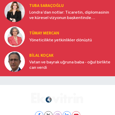
TUBA SARAÇOĞLU
Londra’dan notlar: Ticaretin, diplomasinin
ve küresel vizyonun başkentinde
Türkiye’nin yükselen gücü
TÜMAY MERCAN
Yöneticilikte yetkinlikler dönüştü
BILAL KOÇAK
Vatan ve bayrak uğruna baba - oğul birlikte
can verdi