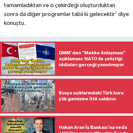
tamamladıktan ve o çekirdeği oluşturduktan
sonra da diğer programlar tabii ki gelecektir' diye
konuştu.
DMM'den "Mekke Anlaşması"
açıklaması: NATO ile çeliştiği
iddiaları gerçeği yansıtmıyor
Rusya açıklarındaki Türk kuru
yük gemisine İHA saldırısı
Hakan Aran İş Bankası'na veda