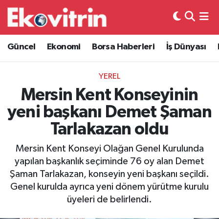
Güncel
Hava Durumu
Güncel
Ekonomi
Borsa Haberleri
İş Dünyası
Ekonomi
Trafik Durumu
YEREL
Borsa Haberleri
Süper Lig Puan Durumu ve Fikstür
Mersin Kent Konseyinin
yeni başkanı Demet Şaman
İş Dünyası
Tüm Manşetler
Tarlakazan oldu
Lojistik
Son Dakika Haberleri
Mersin Kent Konseyi Olağan Genel Kurulunda
yapılan başkanlık seçiminde 76 oy alan Demet
Otovitrin
Haber Arşivi
Şaman Tarlakazan, konseyin yeni başkanı seçildi.
Genel kurulda ayrıca yeni dönem yürütme kurulu
Asayiş
üyeleri de belirlendi.
Magazin