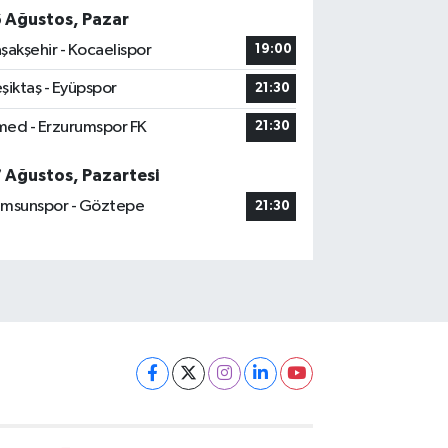
6 Ağustos, Pazar
şakşehir - Kocaelispor
19:00
şiktaş - Eyüpspor
21:30
ed - Erzurumspor FK
21:30
7 Ağustos, Pazartesi
msunspor - Göztepe
21:30