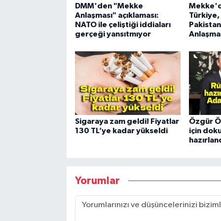
DMM'den "Mekke
Mekke'de
Anlaşması" açıklaması:
Türkiye,
NATO ile çeliştiği iddiaları
Pakista
gerçeği yansıtmıyor
Anlaşmas
Sigaraya zam geldi! Fiyatlar
Özgür Ö
130 TL’ye kadar yükseldi
için dok
hazırlan
Yorumlar