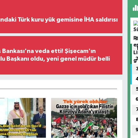
ındaki Türk kuru yük gemisine İHA saldırısı
 Bankası'na veda etti! Şişecam'ın
u Başkanı oldu, yeni genel müdür belli