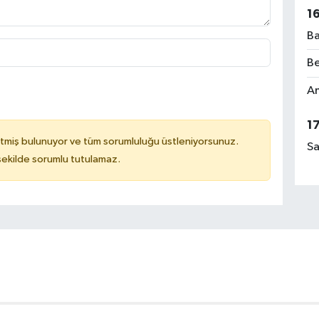
1
Ba
Be
Am
1
tmiş bulunuyor ve tüm sorumluluğu üstleniyorsunuz.
Sa
 şekilde sorumlu tutulamaz.