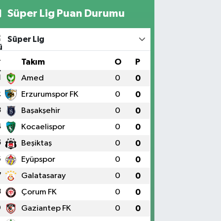
Süper Lig Puan Durumu
Süper Lig
#
Takım
O
P
1
Amed
0
0
2
Erzurumspor FK
0
0
3
Başakşehir
0
0
4
Kocaelispor
0
0
5
Beşiktaş
0
0
6
Eyüpspor
0
0
7
Galatasaray
0
0
8
Çorum FK
0
0
9
Gaziantep FK
0
0