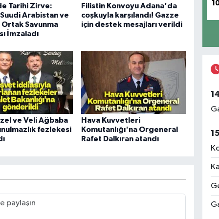
1
 Tarihi Zirve:
Filistin Konvoyu Adana'da
 Suudi Arabistan ve
coşkuyla karşılandı! Gazze
n Ortak Savunma
için destek mesajları verildi
ı İmzaladı
1
Ga
zel ve Veli Ağbaba
Hava Kuvvetleri
unulmazlık fezlekesi
Komutanlığı'na Orgeneral
1
dı
Rafet Dalkıran atandı
Ko
Ka
Ge
Ga