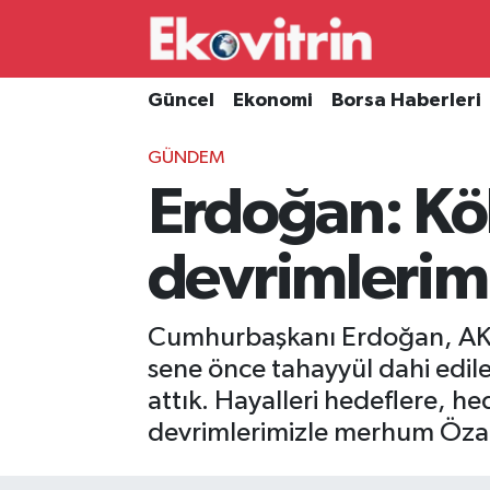
Güncel
Hava Durumu
Güncel
Ekonomi
Borsa Haberleri
Ekonomi
Trafik Durumu
GÜNDEM
Erdoğan: Kök
Borsa Haberleri
Süper Lig Puan Durumu ve Fikstür
İş Dünyası
Tüm Manşetler
devrimlerimi
Lojistik
Son Dakika Haberleri
Cumhurbaşkanı Erdoğan, AK P
Otovitrin
Haber Arşivi
sene önce tahayyül dahi edi
attık. Hayalleri hedeflere, h
Asayiş
devrimlerimizle merhum Özal'ı
Magazin