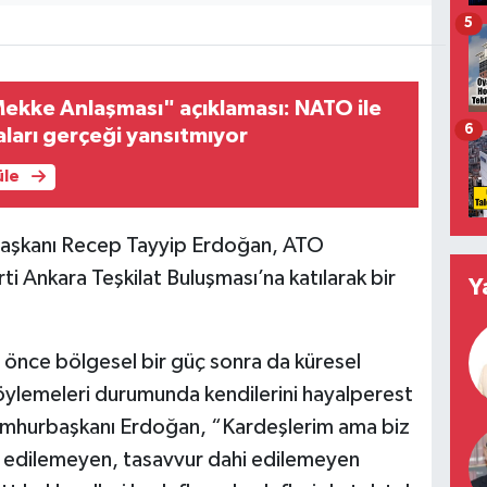
5
kke Anlaşması" açıklaması: NATO ile
6
iaları gerçeği yansıtmıyor
üle
Başkanı Recep Tayyip Erdoğan, ATO
 Ankara Teşkilat Buluşması’na katılarak bir
Y
önce bölgesel bir güç sonra da küresel
söylemeleri durumunda kendilerini hayalperest
Cumhurbaşkanı Erdoğan, “Kardeşlerim ama biz
 edilemeyen, tasavvur dahi edilemeyen