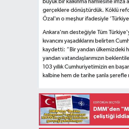
büyük bir kalkınma hamlesine imza at
gerçeklere dönüştürdük. Köklü refo
Özal'ın o meşhur ifadesiyle ‘Türkiye
Ankara'nın desteğiyle Tüm Türkiye'y
kıvancını yaşadıklarını belirten Cu
kaydetti: “Bir yandan ülkemizdeki h
yandan vatandaşlarımızın beklentiler
103 yıllık Cumhuriyetimizin en başar
kalbine hem de tarihe şanla şerefle 
EDITÖRÜN SEÇTIĞI
DMM'den "Mek
çeliştiği idd