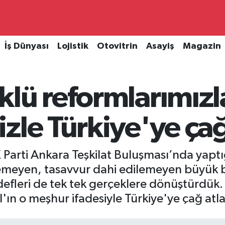
İş Dünyası
Lojistik
Otovitrin
Asayiş
Magazin
lü reformlarımızla
zle Türkiye'ye çağ 
arti Ankara Teşkilat Buluşması’nda yap
lemeyen, tasavvur dahi edilemeyen büyük 
edefleri de tek tek gerçeklere dönüştürdük.
n o meşhur ifadesiyle Türkiye'ye çağ atla