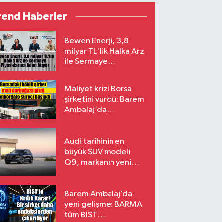
rend Haberler
Bewen Enerji, 3,8
milyar TL'lik Halka Arz
ile Sermaye
Piyasalarına Adım
Atıyor
Maliyet krizi Borsa
şirketini vurdu: Barem
Ambalaj’da
konkordato süreci
Audi tarihinin en
büyük SUV modeli
Q9, markanın yeni
amiral gemisi oluyor
Barem Ambalaj’da
yeni gelişme: BARMA
tüm BIST