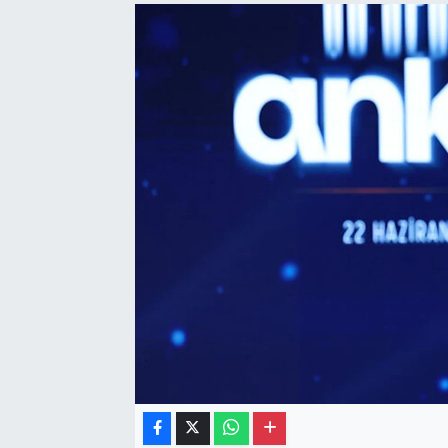
Gayrimenkul
Spor
Eğitim