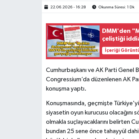
22.06.2026 - 16:28
Okunma Süresi: 1 Dk
DMM'den "Me
çeliştiği idd
İçeriği Görünt
Cumhurbaşkanı ve AK Parti Genel 
Congressium’da düzenlenen AK Parti
konuşma yaptı.
Konuşmasında, geçmişte Türkiye'yi 
siyasetin oyun kurucusu olacağını 
olmakla suçlayacaklarını belirten 
bundan 25 sene önce tahayyül dahi