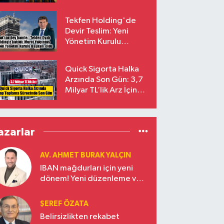
endekslerinden
çıkarılıyor
Tekfen Holding'de
Devir Teslim: Yeni
Yönetim Kurulu
Başkanı Prof. Dr. Murat
Yalçıntaş Oldu!
Quick Sigorta Halka
Arzında Son Gün: 3,7
Milyar TL’lik Arz İçin
Talepler Bugün Sona
Eriyor
azarlar
AV. AHMET BURAK YALÇIN
IBAN mağdurları için yeni
dönem! Yeni düzenleme ve
ceza indirim oranları
ŞEREF ÖZATA
Belirsizlikten rekabet