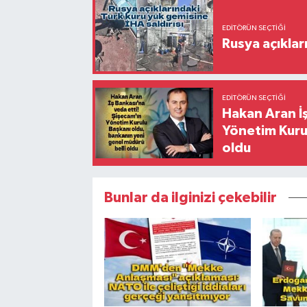
EDITÖRÜN SEÇTIĞI
Rusya açıklar
EDITÖRÜN SEÇTIĞI
Hakan Aran İş
Yönetim Kurul
oldu
Bunlar da ilginizi çekebilir