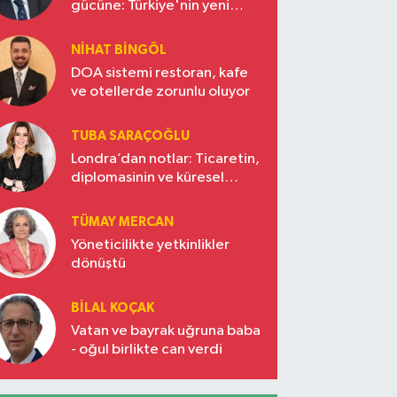
gücüne: Türkiye'nin yeni
ekonomi vizyonu
NIHAT BINGÖL
DOA sistemi restoran, kafe
ve otellerde zorunlu oluyor
TUBA SARAÇOĞLU
Londra’dan notlar: Ticaretin,
diplomasinin ve küresel
vizyonun başkentinde
Türkiye’nin yükselen gücü
TÜMAY MERCAN
Yöneticilikte yetkinlikler
dönüştü
BILAL KOÇAK
Vatan ve bayrak uğruna baba
- oğul birlikte can verdi