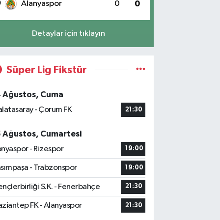
0
Alanyaspor
0
0
Detaylar için tıklayın
Süper Lig Fikstür
4 Ağustos, Cuma
latasaray - Çorum FK
21:30
5 Ağustos, Cumartesi
nyaspor - Rizespor
19:00
sımpaşa - Trabzonspor
19:00
nçlerbirliği S.K. - Fenerbahçe
21:30
ziantep FK - Alanyaspor
21:30