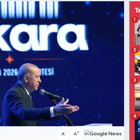
T
1
2
3
4
-
+
A
A