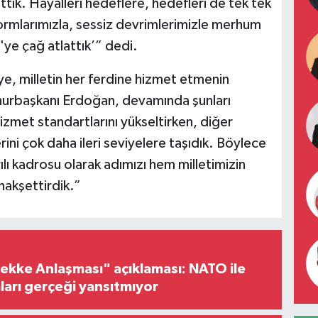
tık. Hayalleri hedeflere, hedefleri de tek tek
rmlarımızla, sessiz devrimlerimizle merhum
'ye çağ atlattık’” dedi.
e, milletin her ferdine hizmet etmenin
mhurbaşkanı Erdoğan, devamında şunları
izmet standartlarını yükseltirken, diğer
ini çok daha ileri seviyelere taşıdık. Böylece
ılı kadrosu olarak adımızı hem milletimizin
nakşettirdik.”
ke Anlaşması" açıklaması: NATO ile
iaları gerçeği yansıtmıyor