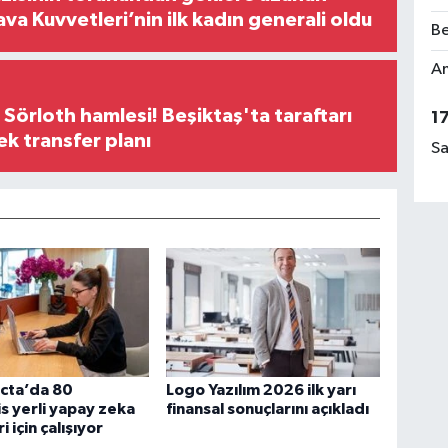
ava Kuvvetleri’nin ilk kadın generali oldu
Be
Am
 Sörloth hamlesi! Beşiktaş'ta taraftarı
1
ek transfer planı
Sa
cta’da 80
Logo Yazılım 2026 ilk yarı
 yerli yapay zeka
finansal sonuçlarını açıkladı
 için çalışıyor