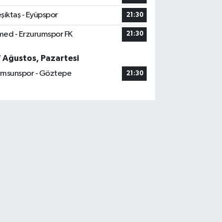
şiktaş - Eyüpspor
21:30
ed - Erzurumspor FK
21:30
7 Ağustos, Pazartesi
msunspor - Göztepe
21:30