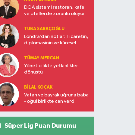
DOA sistemi restoran, kafe
ve otellerde zorunlu oluyor
TUBA SARAÇOĞLU
Londra’dan notlar: Ticaretin,
diplomasinin ve küresel
vizyonun başkentinde
Türkiye’nin yükselen gücü
TÜMAY MERCAN
Yöneticilikte yetkinlikler
dönüştü
BILAL KOÇAK
Vatan ve bayrak uğruna baba
- oğul birlikte can verdi
Süper Lig Puan Durumu