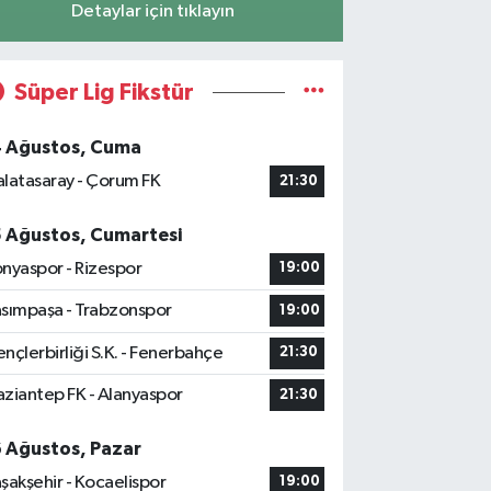
Detaylar için tıklayın
Süper Lig Fikstür
4 Ağustos, Cuma
latasaray - Çorum FK
21:30
5 Ağustos, Cumartesi
nyaspor - Rizespor
19:00
sımpaşa - Trabzonspor
19:00
nçlerbirliği S.K. - Fenerbahçe
21:30
ziantep FK - Alanyaspor
21:30
6 Ağustos, Pazar
şakşehir - Kocaelispor
19:00