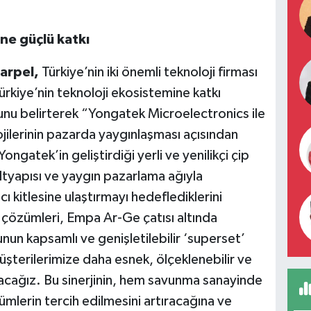
ne güçlü katkı
arpel,
Türkiye’nin iki önemli teknoloji firması
Türkiye’nin teknoloji ekosistemine katkı
unu belirterek “Yongatek Microelectronics ile
lojilerinin pazarda yaygınlaşması açısından
Yongatek’in geliştirdiği yerli ve yenilikçi çip
ltyapısı ve yaygın pazarlama ağıyla
ı kitlesine ulaştırmayı hedeflediklerini
çözümleri, Empa Ar-Ge çatısı altında
un kapsamlı ve genişletilebilir ‘superset’
şterilerimize daha esnek, ölçeklenebilir ve
acağız. Bu sinerjinin, hem savunma sanayinde
zümlerin tercih edilmesini artıracağına ve