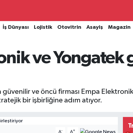
İş Dünyası
Lojistik
Otovitrin
Asayiş
Magazin
nik ve Yongatek g
güvenilir ve öncü firması Empa Elektronik i
atejik bir işbirliğine adım atıyor.
T
-
+
A
A