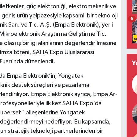
iletkenler, güç elektroniği, elektromekanik ve
geniş ürün yelpazesiyle kapsamlı bir teknoloji
6
ik San. ve Tic. A.Ş. (Empa Elektronik), yerli
 Mikroelektronik Araştırma Geliştirme Tic.
olası iş birliği alanlarının değerlendirilmesine
 İmza töreni, SAHA Expo Uluslararası
Fuarı’nda düzenlendi.
Y
a Empa Elektronik’in, Yongatek
knik destek süreçleri ve pazarlama
lendiriliyor. Empa Elektronik ayrıca, Empa Ar-
profesyonelleriyle ilk kez SAHA Expo’da
perset” bileşenlerine Yongatek
 değerlendirmeyi hedefliyor. Bu kapsamda,
stratejik teknoloji partnerlerinden biri