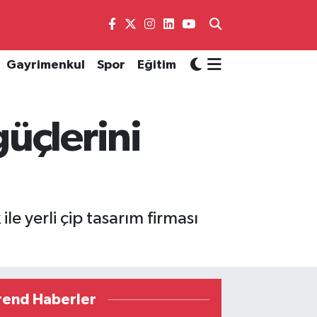
Gayrimenkul
Spor
Eğitim
üçlerini
le yerli çip tasarım firması
rend Haberler