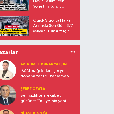
Devir Teslim: Yeni
Yönetim Kurulu
Başkanı Prof. Dr. Murat
Yalçıntaş Oldu!
Quick Sigorta Halka
Arzında Son Gün: 3,7
Milyar TL’lik Arz İçin
Talepler Bugün Sona
Eriyor
azarlar
AV. AHMET BURAK YALÇIN
IBAN mağdurları için yeni
dönem! Yeni düzenleme ve
ceza indirim oranları
ŞEREF ÖZATA
Belirsizlikten rekabet
gücüne: Türkiye'nin yeni
ekonomi vizyonu
NIHAT BINGÖL