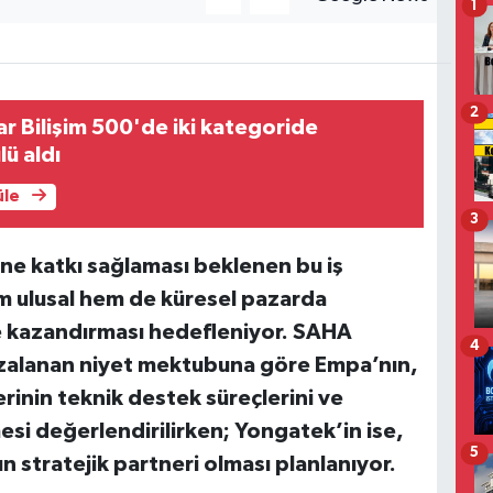
1
2
ar Bilişim 500'de iki kategoride
lü aldı
üle
3
ine katkı sağlaması beklenen bu iş
hem ulusal hem de küresel pazarda
e kazandırması hedefleniyor.
SAHA
4
zalanan niyet mektubuna göre Empa’nın,
rinin teknik destek süreçlerini ve
esi değerlendirilirken; Yongatek’in ise,
5
stratejik partneri olması planlanıyor.