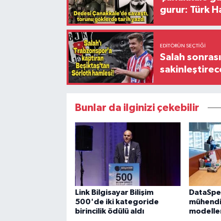
gurur: Türk H
EDITÖRÜN SEÇTIĞI
Salah sonrası
sakinleştirec
Bunlar da ilginizi çekebilir
Link Bilgisayar Bilişim
DataSpe
500'de iki kategoride
mühendis
birincilik ödülü aldı
modelleri