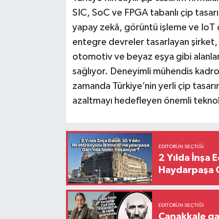
SIC, SoC ve FPGA tabanlı çip tasar
yapay zekâ, görüntü işleme ve IoT çö
entegre devreler tasarlayan şirket,
otomotiv ve beyaz eşya gibi alanlard
sağlıyor. Deneyimli mühendis kadro
zamanda Türkiye’nin yerli çip tasarım
azaltmayı hedefleyen önemli teknolo
EDITÖRÜN SEÇTIĞI
2 Yılda İnşa 
Haydarpaşa G
EDITÖRÜN SEÇTIĞI
Çanakkale ga