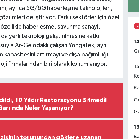
ımı, ayrıca 5G/6G haberleşme teknolojileri,
zümleri geliştiriyor. Farklı sektörler için özel
 özellikle haberleşme, savunma sanayi,
a yerli teknoloji geliştirilmesine katkı
1
suyla Ar-Ge odaklı çalışan Yongatek, aynı
Ga
 kapasitesini artırmayı ve dışa bağımlılığı
ji firmalarından biri olarak konumlanıyor.
1
Ko
Ka
Edildi, 10 Yıldır Restorasyonu Bitmedi!
Ge
arı'nda Neler Yaşanıyor?
Ga
1
Ba
zisinin torunundan göklere uzanan