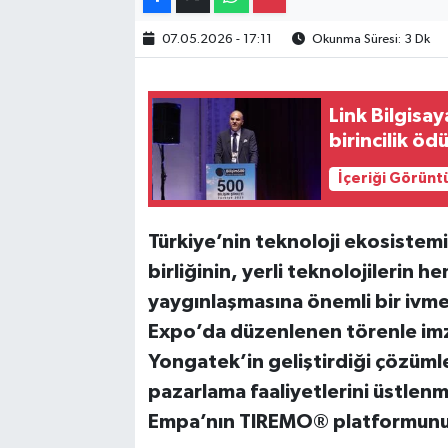
Gayrimenkul
07.05.2026 - 17:11
Okunma Süresi: 3 Dk
Spor
Link Bilgisay
Eğitim
birincilik ödü
İçeriği Görünt
Türkiye’nin teknoloji ekosistem
birliğinin, yerli teknolojilerin 
yaygınlaşmasına önemli bir ivm
Expo’da düzenlenen törenle im
Yongatek’in geliştirdiği çözümle
pazarlama faaliyetlerini üstlenm
Empa’nın TIREMO® platformunun 