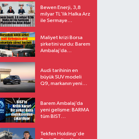
Bewen Enerji, 3,8
milyar TL'lik Halka Arz
ile Sermaye
Piyasalarına Adım
Atıyor
Maliyet krizi Borsa
şirketini vurdu: Barem
Ambalaj’da
konkordato süreci
Audi tarihinin en
büyük SUV modeli
Q9, markanın yeni
amiral gemisi oluyor
Barem Ambalaj’da
yeni gelişme: BARMA
tüm BIST
endekslerinden
çıkarılıyor
Tekfen Holding'de