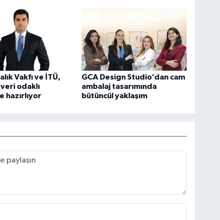
lık Vakfı ve İTÜ,
GCA Design Studio’dan cam
 veri odaklı
ambalaj tasarımında
 hazırlıyor
bütüncül yaklaşım