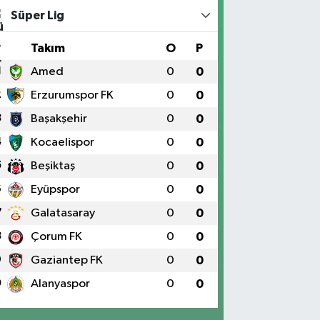
Süper Lig
#
Takım
O
P
1
Amed
0
0
2
Erzurumspor FK
0
0
3
Başakşehir
0
0
4
Kocaelispor
0
0
5
Beşiktaş
0
0
6
Eyüpspor
0
0
7
Galatasaray
0
0
8
Çorum FK
0
0
9
Gaziantep FK
0
0
0
Alanyaspor
0
0