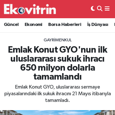
Güncel
Hava Durumu
Güncel
Ekonomi
Borsa Haberleri
İş Dünyası
Ekonomi
Trafik Durumu
GAYRIMENKUL
Borsa Haberleri
Süper Lig Puan Durumu ve Fikstür
Emlak Konut GYO'nun ilk
uluslararası sukuk ihracı
İş Dünyası
Tüm Manşetler
650 milyon dolarla
Lojistik
Son Dakika Haberleri
tamamlandı
Otovitrin
Haber Arşivi
Emlak Konut GYO, uluslararası sermaye
piyasalarındaki ilk sukuk ihracını 21 Mayıs itibarıyla
Asayiş
tamamladı.
Magazin