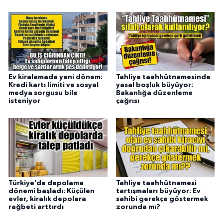
Ev kiralamada yeni dönem:
Tahliye taahhütnamesinde
Kredi kartı limiti ve sosyal
yasal boşluk büyüyor:
medya sorgusu bile
Bakanlığa düzenleme
isteniyor
çağrısı
Türkiye’de depolama
Tahliye taahhütnamesi
dönemi başladı: Küçülen
tartışmaları büyüyor: Ev
evler, kiralık depolara
sahibi gerekçe göstermek
rağbeti arttırdı
zorunda mı?