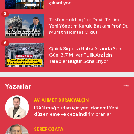
çıkarılıyor
5
Tekfen Holding'de Devir Teslim:
Yeni Yönetim Kurulu Başkanı Prof. Dr.
Murat Yalçıntaş Oldu!
6
Quick Sigorta Halka Arzında Son
Gün: 3,7 Milyar TL’lik Arz İçin
Talepler Bugün Sona Eriyor
Yazarlar
AV. AHMET BURAK YALÇIN
IBAN mağdurları için yeni dönem! Yeni
düzenleme ve ceza indirim oranları
ŞEREF ÖZATA