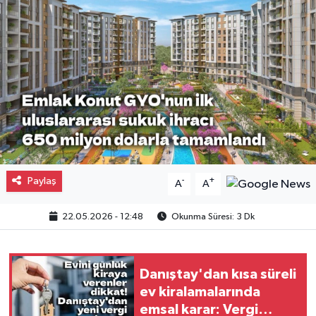
Gayrimenkul
Spor
Eğitim
Paylaş
-
+
A
A
22.05.2026 - 12:48
Okunma Süresi: 3 Dk
Danıştay'dan kısa süreli
ev kiralamalarında
emsal karar: Vergi