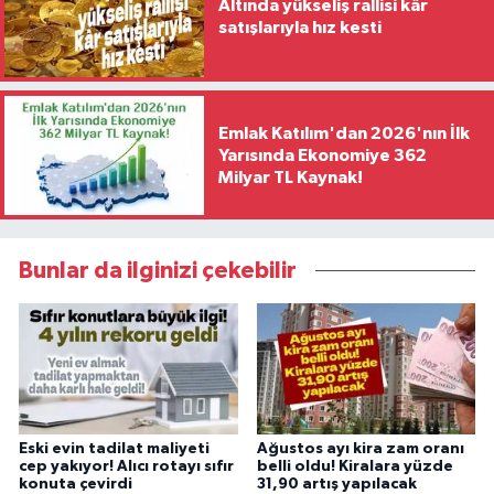
Altında yükseliş rallisi kâr
satışlarıyla hız kesti
Emlak Katılım'dan 2026'nın İlk
Yarısında Ekonomiye 362
Milyar TL Kaynak!
Bunlar da ilginizi çekebilir
Eski evin tadilat maliyeti
Ağustos ayı kira zam oranı
cep yakıyor! Alıcı rotayı sıfır
belli oldu! Kiralara yüzde
konuta çevirdi
31,90 artış yapılacak