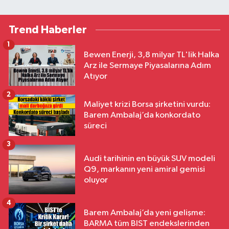
Trend Haberler
1
Bewen Enerji, 3,8 milyar TL'lik Halka
Arz ile Sermaye Piyasalarına Adım
Atıyor
2
Maliyet krizi Borsa şirketini vurdu:
Barem Ambalaj’da konkordato
süreci
3
Audi tarihinin en büyük SUV modeli
Q9, markanın yeni amiral gemisi
oluyor
4
Barem Ambalaj’da yeni gelişme:
BARMA tüm BIST endekslerinden