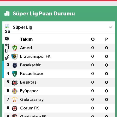
Süper Lig Puan Durumu
Süper Lig
#
Takım
O
P
1
Amed
0
0
2
Erzurumspor FK
0
0
3
Başakşehir
0
0
4
Kocaelispor
0
0
5
Beşiktaş
0
0
6
Eyüpspor
0
0
7
Galatasaray
0
0
8
Çorum FK
0
0
9
Gaziantep FK
0
0