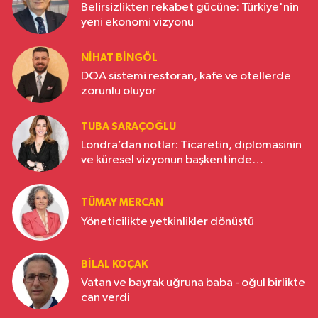
Belirsizlikten rekabet gücüne: Türkiye'nin
yeni ekonomi vizyonu
NIHAT BINGÖL
DOA sistemi restoran, kafe ve otellerde
zorunlu oluyor
TUBA SARAÇOĞLU
Londra’dan notlar: Ticaretin, diplomasinin
ve küresel vizyonun başkentinde
Türkiye’nin yükselen gücü
TÜMAY MERCAN
Yöneticilikte yetkinlikler dönüştü
BILAL KOÇAK
Vatan ve bayrak uğruna baba - oğul birlikte
can verdi