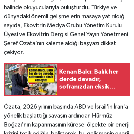
halinde okuyucularıyla buluşturdu. Türkiye ve
dünyadaki önemli gelişmelerin masaya yatırıldığı
sayıda, Ekovitrin Medya Grubu Yönetim Kurulu
Üyesi ve Ekovitrin Dergisi Genel Yayın Yönetmeni
Şeref Özata'nın kaleme aldığı başyazı dikkat
çekiyor.
Kenan Balcı: Balık her
derde devadır,
sofranızdan eksik
etmeyin!
Özata, 2026 yılının başında ABD ve İsrail'in İran'a
yönelik başlattığı savaşın ardından Hürmüz
Boğazı'nın kapanmasının küresel ölçekte bir enerji
krizini tetiklediğini belirterek, bu gelişmenin enerji