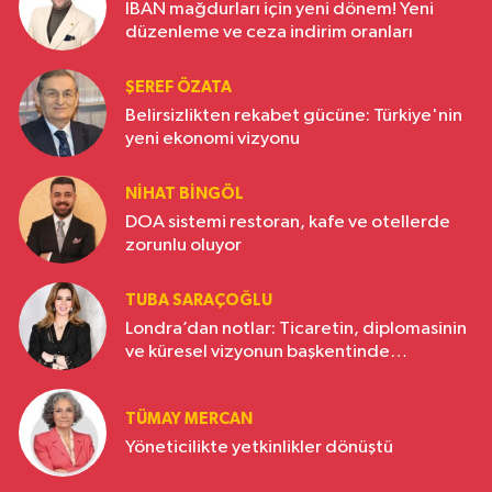
IBAN mağdurları için yeni dönem! Yeni
düzenleme ve ceza indirim oranları
ŞEREF ÖZATA
Belirsizlikten rekabet gücüne: Türkiye'nin
yeni ekonomi vizyonu
NIHAT BINGÖL
DOA sistemi restoran, kafe ve otellerde
zorunlu oluyor
TUBA SARAÇOĞLU
Londra’dan notlar: Ticaretin, diplomasinin
ve küresel vizyonun başkentinde
Türkiye’nin yükselen gücü
TÜMAY MERCAN
Yöneticilikte yetkinlikler dönüştü