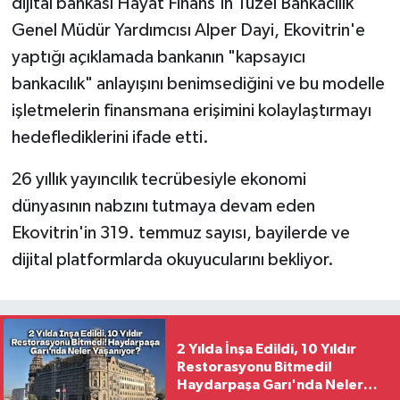
dijital bankası Hayat Finans'ın Tüzel Bankacılık
Genel Müdür Yardımcısı Alper Dayi, Ekovitrin'e
yaptığı açıklamada bankanın "kapsayıcı
bankacılık" anlayışını benimsediğini ve bu modelle
işletmelerin finansmana erişimini kolaylaştırmayı
hedeflediklerini ifade etti.
26 yıllık yayıncılık tecrübesiyle ekonomi
dünyasının nabzını tutmaya devam eden
Ekovitrin'in 319. temmuz sayısı, bayilerde ve
dijital platformlarda okuyucularını bekliyor.
2 Yılda İnşa Edildi, 10 Yıldır
Restorasyonu Bitmedi!
Haydarpaşa Garı'nda Neler