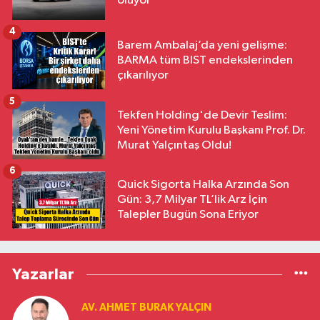
oluyor
4
Barem Ambalaj’da yeni gelişme:
BARMA tüm BIST endekslerinden
çıkarılıyor
5
Tekfen Holding'de Devir Teslim:
Yeni Yönetim Kurulu Başkanı Prof. Dr.
Murat Yalçıntaş Oldu!
6
Quick Sigorta Halka Arzında Son
Gün: 3,7 Milyar TL’lik Arz İçin
Talepler Bugün Sona Eriyor
Yazarlar
AV. AHMET BURAK YALÇIN