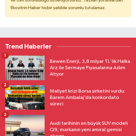
ve tüm sorumluluğu üstleniyorsunuz. Yazılan yorumlardan
Ekovitrin Haber hiçbir şekilde sorumlu tutulamaz.
Trend Haberler
1
Bewen Enerji, 3,8 milyar TL'lik Halka
Arz ile Sermaye Piyasalarına Adım
Atıyor
2
Maliyet krizi Borsa şirketini vurdu:
Barem Ambalaj’da konkordato
süreci
3
Audi tarihinin en büyük SUV modeli
Q9, markanın yeni amiral gemisi