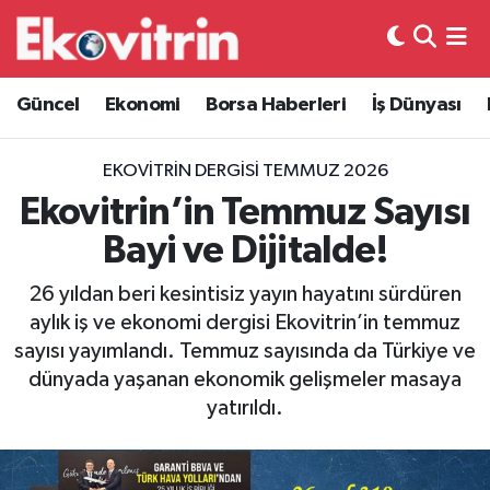
Güncel
Hava Durumu
Güncel
Ekonomi
Borsa Haberleri
İş Dünyası
Ekonomi
Trafik Durumu
EKOVITRIN DERGISI TEMMUZ 2026
Borsa Haberleri
Süper Lig Puan Durumu ve Fikstür
Ekovitrin’in Temmuz Sayısı
Bayi ve Dijitalde!
İş Dünyası
Tüm Manşetler
26 yıldan beri kesintisiz yayın hayatını sürdüren
Lojistik
Son Dakika Haberleri
aylık iş ve ekonomi dergisi Ekovitrin’in temmuz
sayısı yayımlandı. Temmuz sayısında da Türkiye ve
Otovitrin
Haber Arşivi
dünyada yaşanan ekonomik gelişmeler masaya
yatırıldı.
Asayiş
Magazin