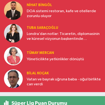
NIHAT BINGÖL
DOA sistemi restoran, kafe ve otellerde
zorunlu oluyor
TUBA SARAÇOĞLU
Londra’dan notlar: Ticaretin, diplomasinin
ve küresel vizyonun başkentinde
Türkiye’nin yükselen gücü
TÜMAY MERCAN
Yöneticilikte yetkinlikler dönüştü
BILAL KOÇAK
Vatan ve bayrak uğruna baba - oğul birlikte
can verdi
Süper Lig Puan Durumu