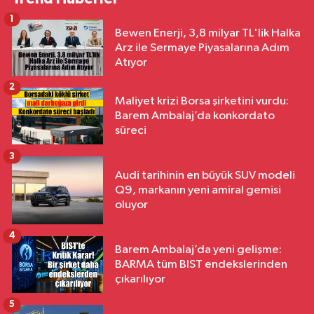
1
Bewen Enerji, 3,8 milyar TL'lik Halka
Arz ile Sermaye Piyasalarına Adım
Atıyor
2
Maliyet krizi Borsa şirketini vurdu:
Barem Ambalaj’da konkordato
süreci
3
Audi tarihinin en büyük SUV modeli
Q9, markanın yeni amiral gemisi
oluyor
4
Barem Ambalaj’da yeni gelişme:
BARMA tüm BIST endekslerinden
çıkarılıyor
5