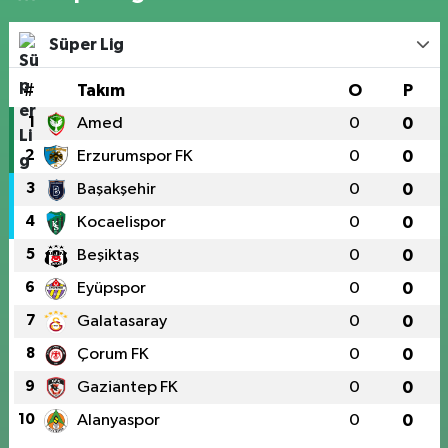
Süper Lig
#
Takım
O
P
1
Amed
0
0
2
Erzurumspor FK
0
0
3
Başakşehir
0
0
4
Kocaelispor
0
0
5
Beşiktaş
0
0
6
Eyüpspor
0
0
7
Galatasaray
0
0
8
Çorum FK
0
0
9
Gaziantep FK
0
0
10
Alanyaspor
0
0