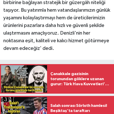
birbirine bağlayan stratejik bir güzergâh niteliği
taşıyor. Bu yatırımla hem vatandaşlarımızın günlük
yaşamını kolaylaştırmayı hem de üreticilerimizin
ürünlerini pazarlara daha hızlı ve güvenli şekilde
ulaştırmasını amaçlıyoruz. Denizli'nin her
noktasına eşit, kaliteli ve kalıcı hizmet götürmeye
devam edeceğiz' dedi.
Çanakkale gazisinin
torunundan göklere uzanan
gurur: Türk Hava Kuvvetleri’nin
ilk kadın generali oldu
Salah sonrası Sörloth hamlesi!
Beşiktaş'ta taraftarı