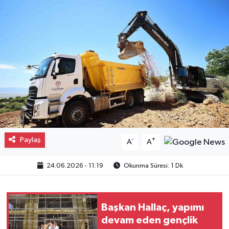
Gayrimenkul
Spor
Eğitim
Paylaş
-
+
A
A
24.06.2026 - 11:19
Okunma Süresi: 1 Dk
Başkan Hallaç, yapımı
devam eden gençlik