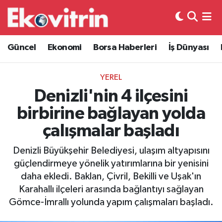
Güncel
Hava Durumu
Güncel
Ekonomi
Borsa Haberleri
İş Dünyası
Ekonomi
Trafik Durumu
YEREL
Borsa Haberleri
Süper Lig Puan Durumu ve Fikstür
Denizli'nin 4 ilçesini
birbirine bağlayan yolda
İş Dünyası
Tüm Manşetler
çalışmalar başladı
Lojistik
Son Dakika Haberleri
Denizli Büyükşehir Belediyesi, ulaşım altyapısını
güçlendirmeye yönelik yatırımlarına bir yenisini
Otovitrin
Haber Arşivi
daha ekledi. Baklan, Çivril, Bekilli ve Uşak'ın
Karahallı ilçeleri arasında bağlantıyı sağlayan
Asayiş
Gömce-İmrallı yolunda yapım çalışmaları başladı.
Magazin