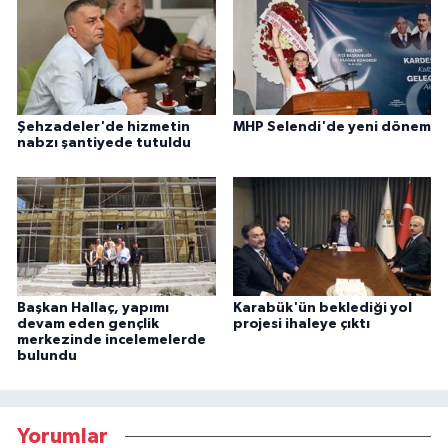
Şehzadeler'de hizmetin
MHP Selendi'de yeni dönem
nabzı şantiyede tutuldu
Başkan Hallaç, yapımı
Karabük'ün beklediği yol
devam eden gençlik
projesi ihaleye çıktı
merkezinde incelemelerde
bulundu
Yorumlar