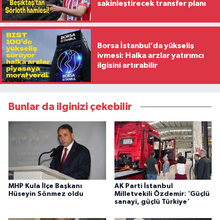
sakinleştirecek transfer planı
Borsa İstanbul’da yükseliş
ivmesi: Halka arzlar yatırımcı
ilgisini artırabilir
Bunlar da ilginizi çekebilir
MHP Kula İlçe Başkanı
AK Parti İstanbul
Hüseyin Sönmez oldu
Milletvekili Özdemir: 'Güçlü
sanayi, güçlü Türkiye'