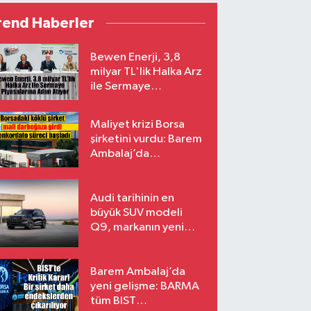
rend Haberler
Bewen Enerji, 3,8
milyar TL'lik Halka Arz
ile Sermaye
Piyasalarına Adım
Atıyor
Maliyet krizi Borsa
şirketini vurdu: Barem
Ambalaj’da
konkordato süreci
Audi tarihinin en
büyük SUV modeli
Q9, markanın yeni
amiral gemisi oluyor
Barem Ambalaj’da
yeni gelişme: BARMA
tüm BIST