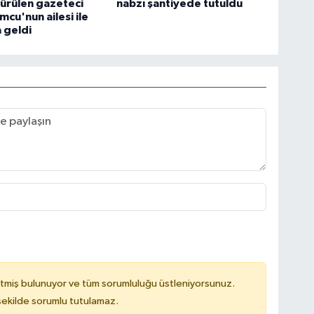
ürülen gazeteci
nabzı şantiyede tutuldu
cu'nun ailesi ile
a geldi
tmiş bulunuyor ve tüm sorumluluğu üstleniyorsunuz.
 şekilde sorumlu tutulamaz.