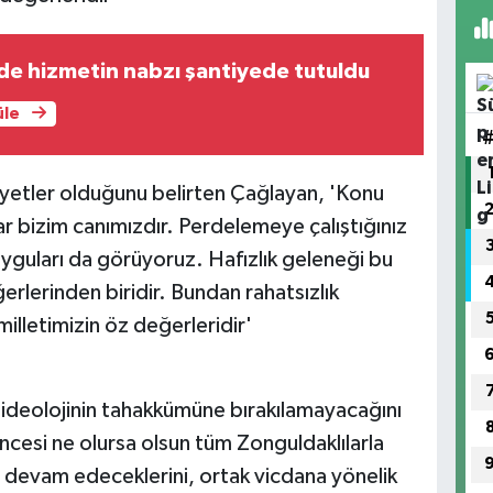
de hizmetin nabzı şantiyede tutuldu
üle
 niyetler olduğunu belirten Çağlayan, 'Konu
lar bizim canımızdır. Perdelemeye çalıştığınız
yguları da görüyoruz. Hafızlık geleneği bu
ğerlerinden biridir. Bundan rahatsızlık
milletimizin öz değerleridir'
r ideolojinin tahakkümüne bırakılamayacağını
ncesi ne olursa olsun tüm Zonguldaklılarla
a devam edeceklerini, ortak vicdana yönelik