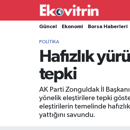
Güncel
Hava Durumu
Güncel
Ekonomi
Borsa Haberleri
Ekonomi
Trafik Durumu
POLITIKA
Hafızlık yür
Borsa Haberleri
Süper Lig Puan Durumu ve Fikstür
İş Dünyası
Tüm Manşetler
tepki
Lojistik
Son Dakika Haberleri
AK Parti Zonguldak İl Başkan
Otovitrin
Haber Arşivi
yönelik eleştirilere tepki gö
eleştirilerin temelinde hafızl
Asayiş
yattığını savundu.
Magazin