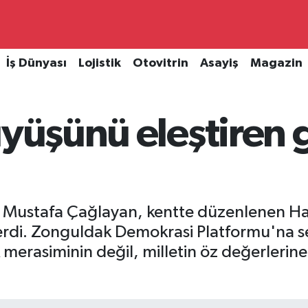
İş Dünyası
Lojistik
Otovitrin
Asayiş
Magazin
üyüşünü eleştiren 
ı Mustafa Çağlayan, kentte düzenlenen Haf
sterdi. Zonguldak Demokrasi Platformu'na 
ık merasiminin değil, milletin öz değerlerin