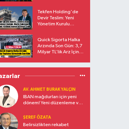
endekslerinden
çıkarılıyor
Tekfen Holding'de
Devir Teslim: Yeni
Yönetim Kurulu
Başkanı Prof. Dr. Murat
Yalçıntaş Oldu!
Quick Sigorta Halka
Arzında Son Gün: 3,7
Milyar TL’lik Arz İçin
Talepler Bugün Sona
Eriyor
azarlar
AV. AHMET BURAK YALÇIN
IBAN mağdurları için yeni
dönem! Yeni düzenleme ve
ceza indirim oranları
ŞEREF ÖZATA
Belirsizlikten rekabet