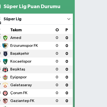
Süper Lig Puan Durumu
Süper Lig
#
Takım
O
P
1
Amed
0
0
2
Erzurumspor FK
0
0
3
Başakşehir
0
0
4
Kocaelispor
0
0
5
Beşiktaş
0
0
6
Eyüpspor
0
0
7
Galatasaray
0
0
8
Çorum FK
0
0
9
Gaziantep FK
0
0