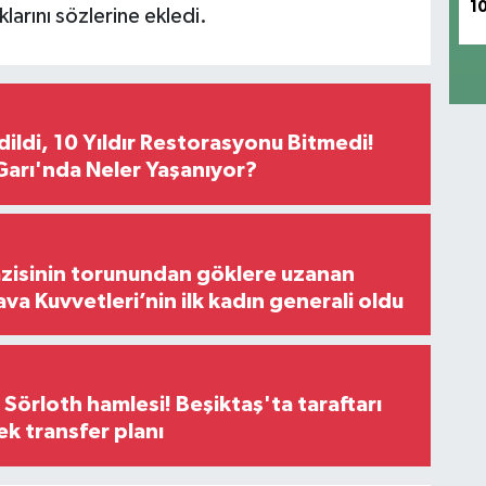
1
klarını sözlerine ekledi.
Edildi, 10 Yıldır Restorasyonu Bitmedi!
arı'nda Neler Yaşanıyor?
zisinin torunundan göklere uzanan
ava Kuvvetleri’nin ilk kadın generali oldu
 Sörloth hamlesi! Beşiktaş'ta taraftarı
ek transfer planı