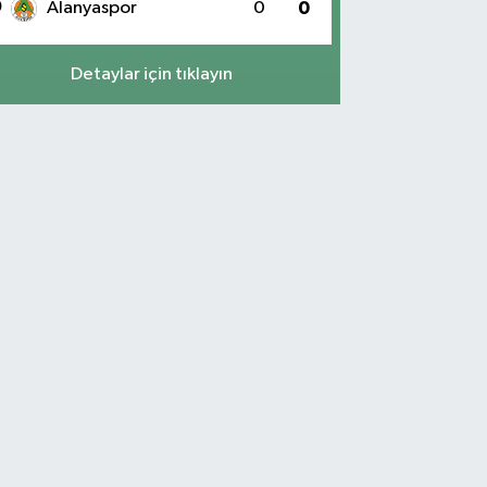
0
Alanyaspor
0
0
Detaylar için tıklayın