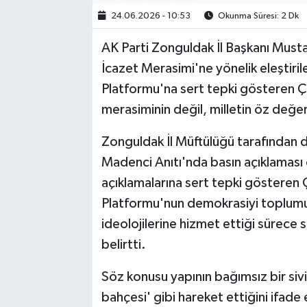
24.06.2026 - 10:53
Okunma Süresi: 2 Dk
AK Parti Zonguldak İl Başkanı Must
İcazet Merasimi'ne yönelik eleştir
Platformu'na sert tepki gösteren Çağ
merasiminin değil, milletin öz değer
Zonguldak İl Müftülüğü tarafından d
Madenci Anıtı'nda basın açıklamas
açıklamalarına sert tepki göstere
Platformu'nun demokrasiyi toplumun
ideolojilerine hizmet ettiği sürece
belirtti.
Söz konusu yapının bağımsız bir sivil i
bahçesi' gibi hareket ettiğini ifad