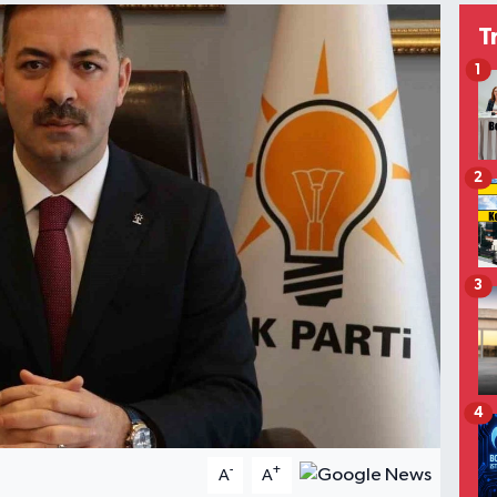
T
1
2
3
4
-
+
A
A