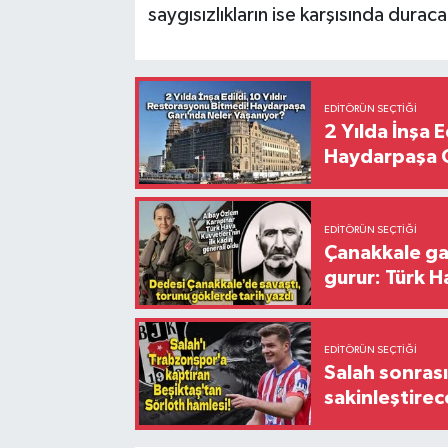
saygısızlıkların ise karşısında duraca
EDITÖRÜN SEÇTIĞI
2 Yılda İnşa 
Haydarpaşa G
EDITÖRÜN SEÇTIĞI
Çanakkale ga
gurur: Türk H
EDITÖRÜN SEÇTIĞI
Salah sonrası
sakinleştirec