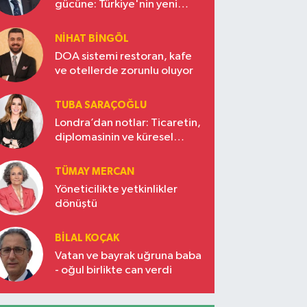
gücüne: Türkiye'nin yeni
ekonomi vizyonu
NIHAT BINGÖL
DOA sistemi restoran, kafe
ve otellerde zorunlu oluyor
TUBA SARAÇOĞLU
Londra’dan notlar: Ticaretin,
diplomasinin ve küresel
vizyonun başkentinde
Türkiye’nin yükselen gücü
TÜMAY MERCAN
Yöneticilikte yetkinlikler
dönüştü
BILAL KOÇAK
Vatan ve bayrak uğruna baba
- oğul birlikte can verdi