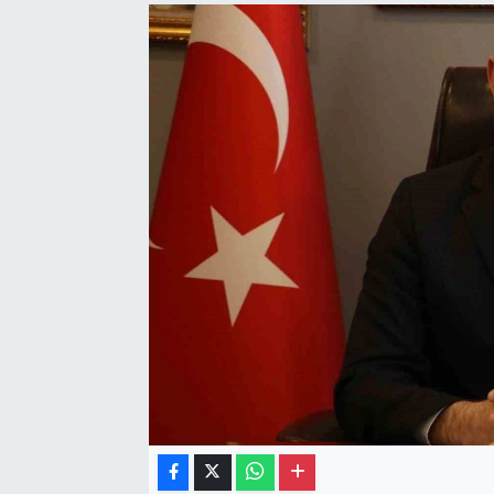
Gayrimenkul
Spor
Eğitim