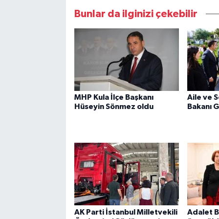
Bunlar da ilginizi çekebilir
MHP Kula İlçe Başkanı
Aile ve 
Hüseyin Sönmez oldu
Bakanı 
AK Parti İstanbul Milletvekili
Adalet B