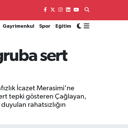
Gayrimenkul
Spor
Eğitim
gruba sert
ızlık İcazet Merasimi'ne
sert tepki gösteren Çağlayan,
e duyulan rahatsızlığın