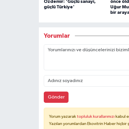
Özdemir: 'Güçlü sanayi,
önce öld
güçlü Türkiye'
Uğur Mum
bir aray
Yorumlar
Gönder
Yorum yazarak
topluluk kurallarımızı
kabul e
Yazılan yorumlardan Ekovitrin Haber hiçbir