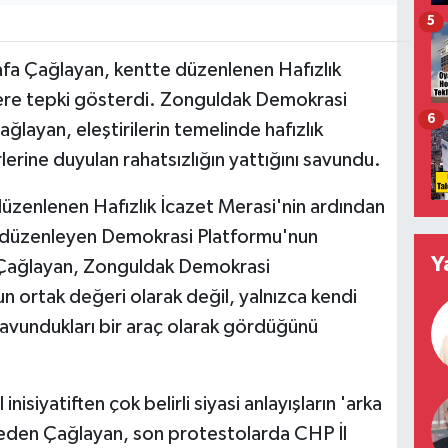
5
afa Çağlayan, kentte düzenlenen Hafızlık
ilere tepki gösterdi. Zonguldak Demokrasi
6
layan, eleştirilerin temelinde hafızlık
lerine duyulan rahatsızlığın yattığını savundu.
üzenlenen Hafızlık İcazet Merasi'nin ardından
ı düzenleyen Demokrasi Platformu'nun
Y
n Çağlayan, Zonguldak Demokrasi
 ortak değeri olarak değil, yalnızca kendi
 savundukları bir araç olarak gördüğünü
nisiyatiften çok belirli siyasi anlayışların 'arka
e eden Çağlayan, son protestolarda CHP İl