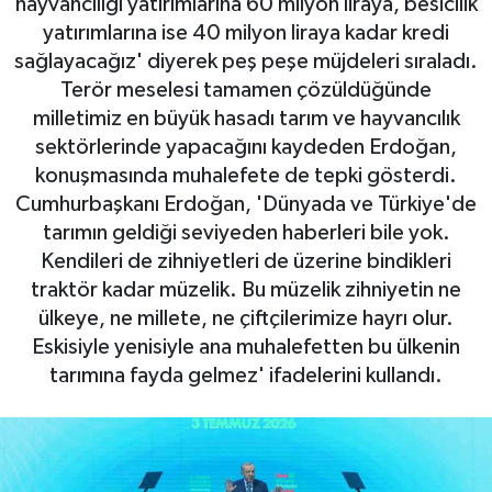
hayvancılığı yatırımlarına 60 milyon liraya, besicilik
yatırımlarına ise 40 milyon liraya kadar kredi
Gayrimenkul
sağlayacağız' diyerek peş peşe müjdeleri sıraladı.
Terör meselesi tamamen çözüldüğünde
Spor
milletimiz en büyük hasadı tarım ve hayvancılık
sektörlerinde yapacağını kaydeden Erdoğan,
Eğitim
konuşmasında muhalefete de tepki gösterdi.
Cumhurbaşkanı Erdoğan, 'Dünyada ve Türkiye'de
tarımın geldiği seviyeden haberleri bile yok.
Kendileri de zihniyetleri de üzerine bindikleri
traktör kadar müzelik. Bu müzelik zihniyetin ne
ülkeye, ne millete, ne çiftçilerimize hayrı olur.
Eskisiyle yenisiyle ana muhalefetten bu ülkenin
tarımına fayda gelmez' ifadelerini kullandı.