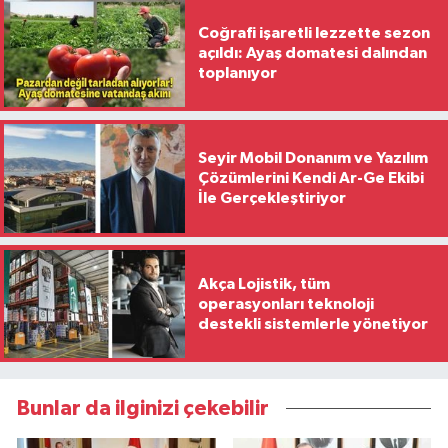
Coğrafi işaretli lezzette sezon
açıldı: Ayaş domatesi dalından
toplanıyor
Seyir Mobil Donanım ve Yazılım
Çözümlerini Kendi Ar-Ge Ekibi
İle Gerçekleştiriyor
Akça Lojistik, tüm
operasyonları teknoloji
destekli sistemlerle yönetiyor
Bunlar da ilginizi çekebilir