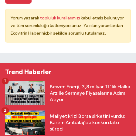
Yorum yazarak
topluluk kurallarımızı
kabul etmiş bulunuyor
ve tüm sorumluluğu üstleniyorsunuz. Yazılan yorumlardan
Ekovitrin Haber hiçbir şekilde sorumlu tutulamaz.
Trend Haberler
1
Bewen Enerji, 3,8 milyar TL'lik Halka
Arz ile Sermaye Piyasalarına Adım
Atıyor
2
Maliyet krizi Borsa şirketini vurdu:
Barem Ambalaj’da konkordato
süreci