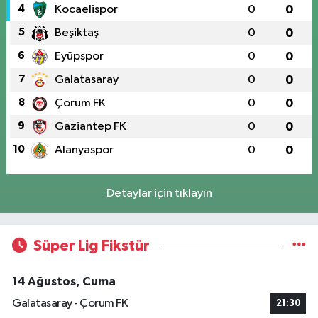
4
Kocaelispor
0
0
5
Beşiktaş
0
0
6
Eyüpspor
0
0
7
Galatasaray
0
0
8
Çorum FK
0
0
9
Gaziantep FK
0
0
10
Alanyaspor
0
0
Detaylar için tıklayın
Süper Lig Fikstür
14 Ağustos, Cuma
Galatasaray - Çorum FK
21:30