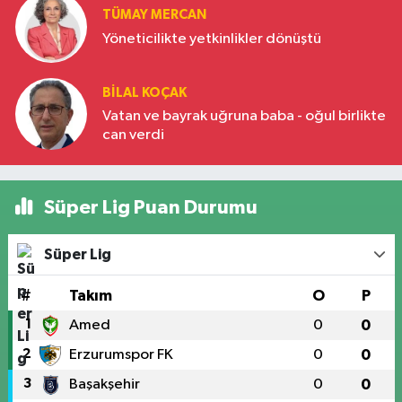
TÜMAY MERCAN
Yöneticilikte yetkinlikler dönüştü
BILAL KOÇAK
Vatan ve bayrak uğruna baba - oğul birlikte
can verdi
Süper Lig Puan Durumu
Süper Lig
#
Takım
O
P
1
Amed
0
0
2
Erzurumspor FK
0
0
3
Başakşehir
0
0