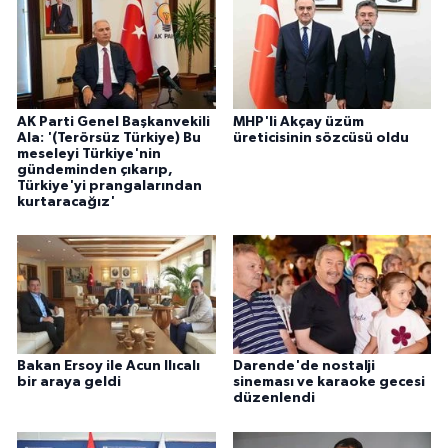
AK Parti Genel Başkanvekili
MHP'li Akçay üzüm
Ala: '(Terörsüz Türkiye) Bu
üreticisinin sözcüsü oldu
meseleyi Türkiye'nin
gündeminden çıkarıp,
Türkiye'yi prangalarından
kurtaracağız'
Bakan Ersoy ile Acun Ilıcalı
Darende'de nostalji
bir araya geldi
sineması ve karaoke gecesi
düzenlendi