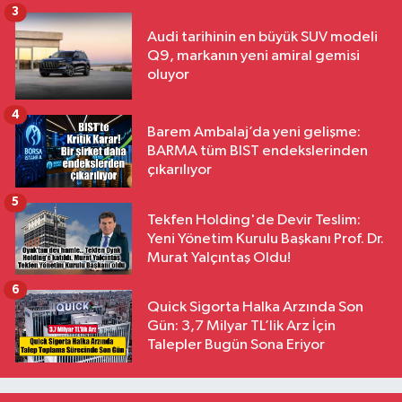
3
Audi tarihinin en büyük SUV modeli
Q9, markanın yeni amiral gemisi
oluyor
4
Barem Ambalaj’da yeni gelişme:
BARMA tüm BIST endekslerinden
çıkarılıyor
5
Tekfen Holding'de Devir Teslim:
Yeni Yönetim Kurulu Başkanı Prof. Dr.
Murat Yalçıntaş Oldu!
6
Quick Sigorta Halka Arzında Son
Gün: 3,7 Milyar TL’lik Arz İçin
Talepler Bugün Sona Eriyor