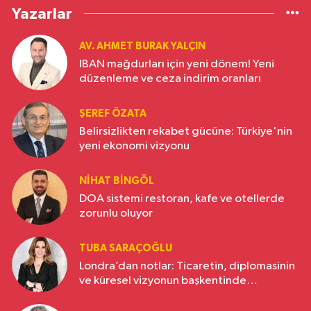
Yazarlar
AV. AHMET BURAK YALÇIN
IBAN mağdurları için yeni dönem! Yeni
düzenleme ve ceza indirim oranları
ŞEREF ÖZATA
Belirsizlikten rekabet gücüne: Türkiye'nin
yeni ekonomi vizyonu
NIHAT BINGÖL
DOA sistemi restoran, kafe ve otellerde
zorunlu oluyor
TUBA SARAÇOĞLU
Londra’dan notlar: Ticaretin, diplomasinin
ve küresel vizyonun başkentinde
Türkiye’nin yükselen gücü