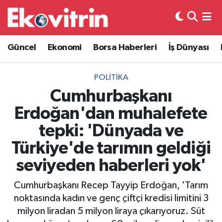
Güncel
Hava Durumu
Güncel
Ekonomi
Borsa Haberleri
İş Dünyası
Ekonomi
Trafik Durumu
POLITIKA
Borsa Haberleri
Süper Lig Puan Durumu ve Fikstür
Cumhurbaşkanı
Erdoğan'dan muhalefete
İş Dünyası
Tüm Manşetler
tepki: 'Dünyada ve
Lojistik
Son Dakika Haberleri
Türkiye'de tarımın geldiği
seviyeden haberleri yok'
Otovitrin
Haber Arşivi
Cumhurbaşkanı Recep Tayyip Erdoğan, 'Tarım
Asayiş
noktasında kadın ve genç çiftçi kredisi limitini 3
milyon liradan 5 milyon liraya çıkarıyoruz. Süt
Magazin