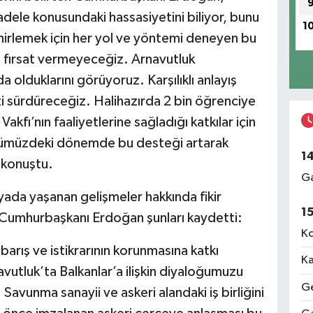
le konusundaki hassasiyetini biliyor, bunu
1
 zehirlemek için her yol ve yöntemi deneyen bu
 fırsat vermeyeceğiz. Arnavutluk
 olduklarını görüyoruz. Karşılıklı anlayış
 sürdüreceğiz. Halihazırda 2 bin öğrenciye
akfı’nın faaliyetlerine sağladığı katkılar için
nümüzdeki dönemde bu desteği artarak
1
 konuştu.
Ga
da yaşanan gelişmeler hakkında fikir
1
n Cumhurbaşkanı Erdoğan şunları kaydetti:
Ko
barış ve istikrarının korunmasına katkı
Ka
vutluk’ta Balkanlar’a ilişkin diyaloğumuzu
Ge
avunma sanayii ve askeri alandaki iş birliğini