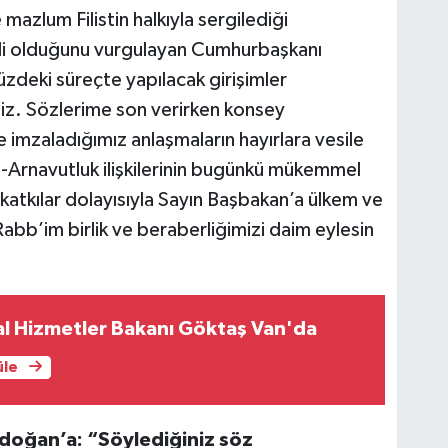
azlum Filistin halkıyla sergilediği
li olduğunu vurgulayan Cumhurbaşkanı
eki süreçte yapılacak girişimler
z. Sözlerime son verirken konsey
e imzaladığımız anlaşmaların hayırlara vesile
-Arnavutluk ilişkilerinin bugünkü mükemmel
katkılar dolayısıyla Sayın Başbakan’a ülkem ve
abb’im birlik ve beraberliğimizi daim eylesin
al Hizmetler Bakanı Göktaş Van'da
üle
doğan’a: “Söylediğiniz söz