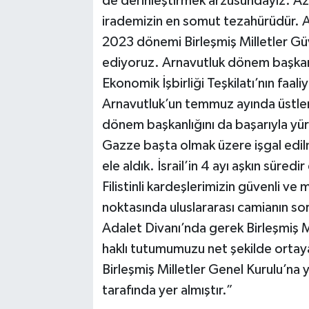
de derinleştirmek arzusundayız. Az
irademizin en somut tezahürüdür. A
2023 dönemi Birleşmiş Milletler Güv
ediyoruz. Arnavutluk dönem başkanl
Ekonomik İşbirliği Teşkilatı’nın faali
Arnavutluk’un temmuz ayında üstlen
dönem başkanlığını da başarıyla y
Gazze başta olmak üzere işgal edilmi
ele aldık. İsrail’in 4 ayı aşkın sür
Filistinli kardeşlerimizin güvenli ve
noktasında uluslararası camianın sor
Adalet Divanı’nda gerek Birleşmiş M
haklı tutumumuzu net şekilde ortaya
Birleşmiş Milletler Genel Kurulu’na
tarafında yer almıştır.”