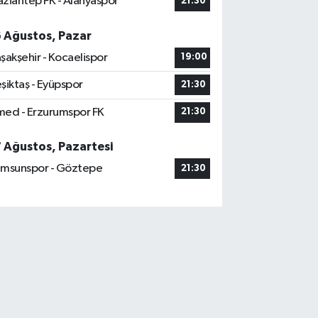
ziantep FK - Alanyaspor
21:30
6 Ağustos, Pazar
şakşehir - Kocaelispor
19:00
şiktaş - Eyüpspor
21:30
ed - Erzurumspor FK
21:30
7 Ağustos, Pazartesi
msunspor - Göztepe
21:30