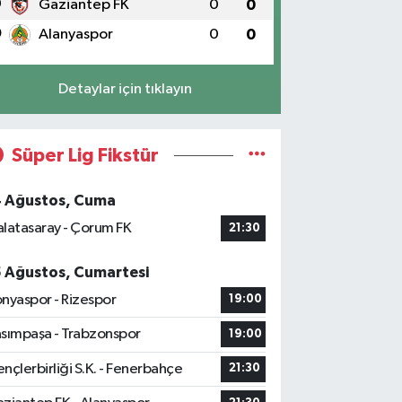
9
Gaziantep FK
0
0
0
Alanyaspor
0
0
Detaylar için tıklayın
Süper Lig Fikstür
4 Ağustos, Cuma
latasaray - Çorum FK
21:30
5 Ağustos, Cumartesi
nyaspor - Rizespor
19:00
sımpaşa - Trabzonspor
19:00
nçlerbirliği S.K. - Fenerbahçe
21:30