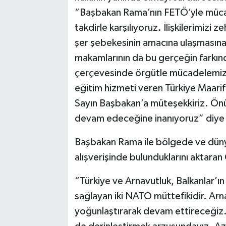
“Başbakan Rama’nın FETÖ’yle mücade
takdirle karşılıyoruz. İlişkilerimizi
şer şebekesinin amacına ulaşmasına
makamlarının da bu gerçeğin farkında
çerçevesinde örgütle mücadelemizi
eğitim hizmeti veren Türkiye Maarif V
Sayın Başbakan’a müteşekkiriz. Ö
devam edeceğine inanıyoruz” diye
Başbakan Rama ile bölgede ve dünya
alışverişinde bulunduklarını aktara
“Türkiye ve Arnavutluk, Balkanlar’ın 
sağlayan iki NATO müttefikidir. Arna
yoğunlaştırarak devam ettireceğiz. S