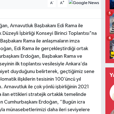
-
+
A
A
5
n, Arnavutluk Başbakanı Edi Rama ile
üzeyli İşbirliği Konseyi Birinci Toplantısı"na
6
 Başbakanı Rama ile anlaşmaların imza
oğan, Edi Rama ile gerçekleştirdiği ortak
hurbaşkanı Erdoğan, Başbakan Rama ve
seyinin ilk toplantısı vesilesiyle Ankara’da
iyet duyduğunu belirterek, geçtiğimiz sene
Y
omatik ilişkilerin tesisinin 100’üncü yıl
. Arnavutluk ile çok yönlü işbirliğinin 2021
lan ettikleri stratejik ortaklık temelinde
en Cumhurbaşkanı Erdoğan, ”Bugün icra
ıyla münasebetlerimizi daha ileri seviyelere