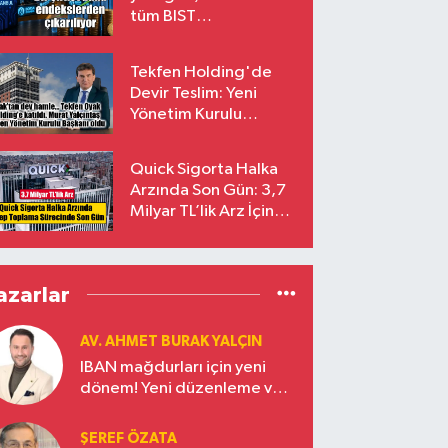
tüm BIST
endekslerinden
çıkarılıyor
Tekfen Holding'de
Devir Teslim: Yeni
Yönetim Kurulu
Başkanı Prof. Dr. Murat
Yalçıntaş Oldu!
Quick Sigorta Halka
Arzında Son Gün: 3,7
Milyar TL’lik Arz İçin
Talepler Bugün Sona
Eriyor
azarlar
AV. AHMET BURAK YALÇIN
IBAN mağdurları için yeni
dönem! Yeni düzenleme ve
ceza indirim oranları
ŞEREF ÖZATA