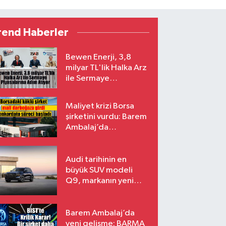
rend Haberler
Bewen Enerji, 3,8
milyar TL'lik Halka Arz
ile Sermaye
Piyasalarına Adım
Atıyor
Maliyet krizi Borsa
şirketini vurdu: Barem
Ambalaj’da
konkordato süreci
Audi tarihinin en
büyük SUV modeli
Q9, markanın yeni
amiral gemisi oluyor
Barem Ambalaj’da
yeni gelişme: BARMA