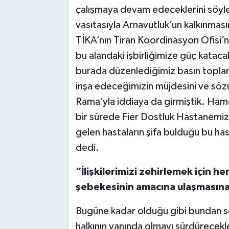
çalışmaya devam edeceklerini söy
vasıtasıyla Arnavutluk’un kalkınmas
TİKA’nın Tiran Koordinasyon Ofisi’ni
bu alandaki işbirliğimize güç kata
burada düzenlediğimiz basın toplant
inşa edeceğimizin müjdesini ve söz
Rama’yla iddiaya da girmiştik. Ham
bir sürede Fier Dostluk Hastanemizi
gelen hastaların şifa bulduğu bu h
dedi.
“İlişkilerimizi zehirlemek için 
şebekesinin amacına ulaşmasına
Bugüne kadar olduğu gibi bundan so
halkının yanında olmayı sürdürecek