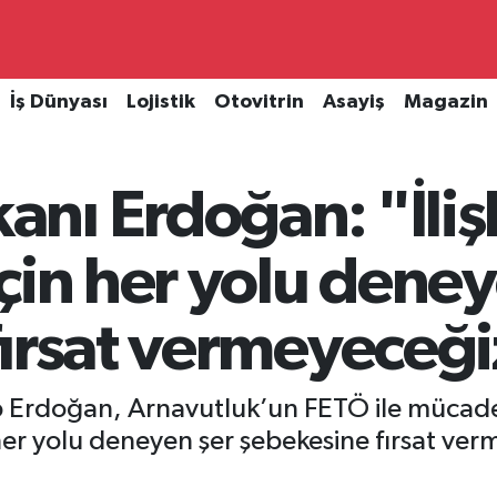
İş Dünyası
Lojistik
Otovitrin
Asayiş
Magazin
ı Erdoğan: "İlişk
çin her yolu deney
fırsat vermeyeceği
 Erdoğan, Arnavutluk’un FETÖ ile mücade
in her yolu deneyen şer şebekesine fırsat v