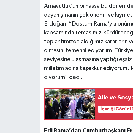
Arnavutluk’un bilhassa bu dönemde m
dayanışmanın çok önemli ve kıymet
Erdoğan, ”Dostum Rama’yla önümüzd
kapsamında temasımızı sürdüreceği
toplantımızda aldığımız kararların v
olmasını temenni ediyorum. Türkiye
seviyesine ulaşmasına yaptığı eşsiz 
milletim adına teşekkür ediyorum. R
diyorum” dedi.
Aile ve Sosy
İçeriği Görünt
Edi Rama’dan Cumhurbaşkanı Er