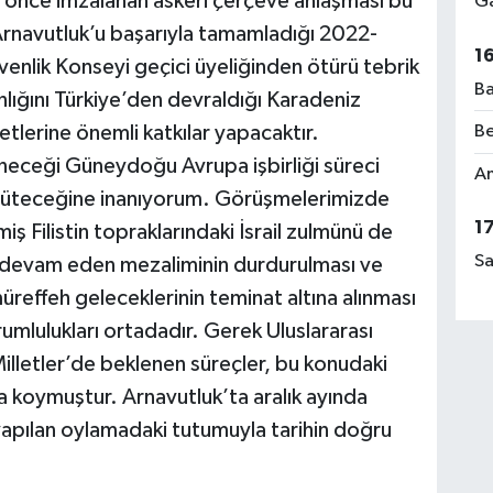
 önce imzalanan askeri çerçeve anlaşması bu
Ga
rnavutluk’u başarıyla tamamladığı 2022-
1
enlik Konseyi geçici üyeliğinden ötürü tebrik
Ba
ığını Türkiye’den devraldığı Karadeniz
yetlerine önemli katkılar yapacaktır.
Be
eceği Güneydoğu Avrupa işbirliği süreci
Am
ürüteceğine inanıyorum. Görüşmelerimizde
1
ş Filistin topraklarındaki İsrail zulmünü de
Sa
edir devam eden mezaliminin durdurulması ve
 müreffeh geleceklerinin teminat altına alınması
umlulukları ortadadır. Gerek Uluslararası
illetler’de beklenen süreçler, bu konudaki
 koymuştur. Arnavutluk’ta aralık ayında
 yapılan oylamadaki tutumuyla tarihin doğru