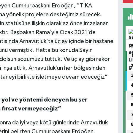
leyen Cumhurbaşkanı Erdoğan, “TİKA
ına yönelik projelere desteğimiz sürecek.
n statüsüne ilişkin olarak az önce imzalanan
caktır. Başbakan Rama’yla Ocak 2021’de
ısında Arnavutluk’ta üç ay içinde bir hastane
ünü vermiştik. Hatta bu konuda Sayın
dolsun sözümüzü tuttuk. Ve üç ay gibi rekor
 inşa ettik. Arnavutluk’un her bölgesinden
astaneyi birlikte işletmeye devam edeceğiz”
her yol ve yöntemi deneyen bu şer
 fırsat vermeyeceğiz”
nra da iyi veya kötü günlerinde Arnavutluk
lerini belirten Cumhurbaşkanı Erdoğan,