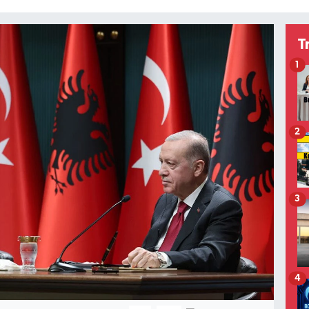
T
1
2
3
4