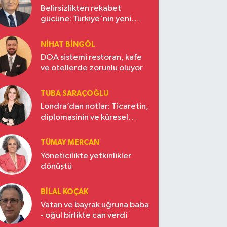
Belirsizlikten rekabet
gücüne: Türkiye'nin yeni
ekonomi vizyonu
NIHAT BINGÖL
DOA sistemi restoran, kafe
ve otellerde zorunlu oluyor
TUBA SARAÇOĞLU
Londra’dan notlar: Ticaretin,
diplomasinin ve küresel
vizyonun başkentinde
Türkiye’nin yükselen gücü
TÜMAY MERCAN
Yöneticilikte yetkinlikler
dönüştü
BILAL KOÇAK
Vatan ve bayrak uğruna baba
- oğul birlikte can verdi