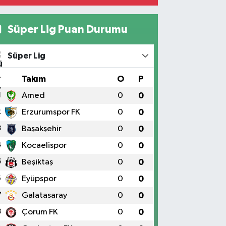
Süper Lig Puan Durumu
Süper Lig
#
Takım
O
P
1
Amed
0
0
2
Erzurumspor FK
0
0
3
Başakşehir
0
0
4
Kocaelispor
0
0
5
Beşiktaş
0
0
6
Eyüpspor
0
0
7
Galatasaray
0
0
8
Çorum FK
0
0