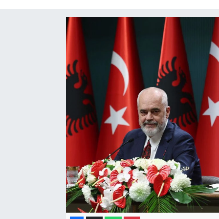
Gayrimenkul
Spor
Eğitim