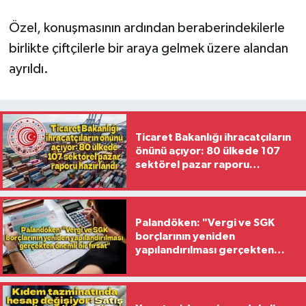
Özel, konuşmasının ardından beraberindekilerle
birlikte çiftçilerle bir araya gelmek üzere alandan
ayrıldı.
Ticaret Bakanlığı ihracatçıların
önünü açıyor: 80 ülkede 107
sektörel pazar raporu
hazırlandı
Palandöken: "Vergi ve SGK
borçlarının yeniden
yapılandırılması gerçekten
önemli bir fırsat"