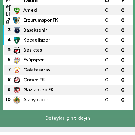
#
Takım
O
P
1
Amed
0
0
2
Erzurumspor FK
0
0
3
Başakşehir
0
0
4
Kocaelispor
0
0
5
Beşiktaş
0
0
6
Eyüpspor
0
0
7
Galatasaray
0
0
8
Çorum FK
0
0
9
Gaziantep FK
0
0
10
Alanyaspor
0
0
Detaylar için tıklayın