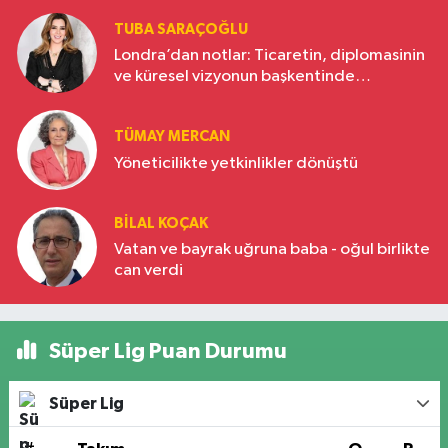
TUBA SARAÇOĞLU
Londra’dan notlar: Ticaretin, diplomasinin
ve küresel vizyonun başkentinde
Türkiye’nin yükselen gücü
TÜMAY MERCAN
Yöneticilikte yetkinlikler dönüştü
BILAL KOÇAK
Vatan ve bayrak uğruna baba - oğul birlikte
can verdi
Süper Lig Puan Durumu
Süper Lig