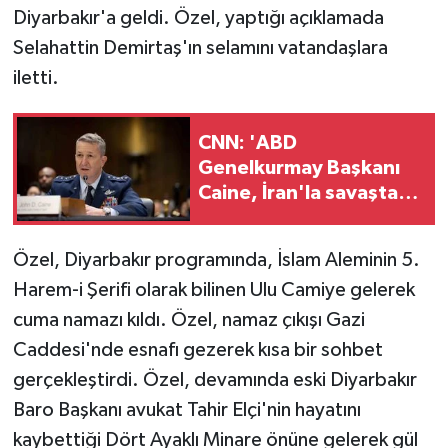
Diyarbakır'a geldi. Özel, yaptığı açıklamada
Selahattin Demirtaş'ın selamını vatandaşlara
iletti.
CNN: 'ABD
Genelkurmay Başkanı
Caine, İran'la savaştan
çıkış yolu arıyor'
Özel, Diyarbakır programında, İslam Aleminin 5.
Harem-i Şerifi olarak bilinen Ulu Camiye gelerek
cuma namazı kıldı. Özel, namaz çıkışı Gazi
Caddesi'nde esnafı gezerek kısa bir sohbet
gerçekleştirdi. Özel, devamında eski Diyarbakır
Baro Başkanı avukat Tahir Elçi'nin hayatını
kaybettiği Dört Ayaklı Minare önüne gelerek gül