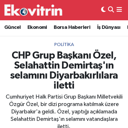
Güncel
Hava Durumu
Güncel
Ekonomi
Borsa Haberleri
İş Dünyası
Ekonomi
Trafik Durumu
POLITIKA
Borsa Haberleri
Süper Lig Puan Durumu ve Fikstür
CHP Grup Başkanı Özel,
Selahattin Demirtaş'ın
İş Dünyası
Tüm Manşetler
selamını Diyarbakırlılara
Lojistik
Son Dakika Haberleri
iletti
Otovitrin
Haber Arşivi
Cumhuriyet Halk Partisi Grup Başkanı Milletvekili
Özgür Özel, bir dizi programa katılmak üzere
Asayiş
Diyarbakır'a geldi. Özel, yaptığı açıklamada
Selahattin Demirtaş'ın selamını vatandaşlara
Magazin
iletti.