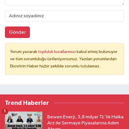
Gönder
Yorum yazarak
topluluk kurallarımızı
kabul etmiş bulunuyor
ve tüm sorumluluğu üstleniyorsunuz. Yazılan yorumlardan
Ekovitrin Haber hiçbir şekilde sorumlu tutulamaz.
Trend Haberler
1
Bewen Enerji, 3,8 milyar TL'lik Halka
Arz ile Sermaye Piyasalarına Adım