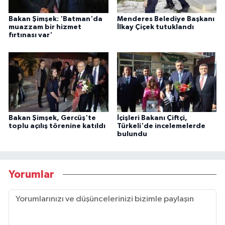
Bakan Şimşek: 'Batman'da
Menderes Belediye Başkanı
muazzam bir hizmet
İlkay Çiçek tutuklandı
fırtınası var'
Bakan Şimşek, Gercüş'te
İçişleri Bakanı Çiftçi,
toplu açılış törenine katıldı
Türkeli'de incelemelerde
bulundu
Yorumlar