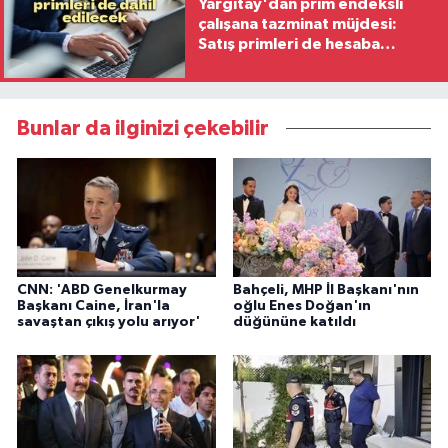
Yargıtay'dan prim endeksli
çalışana tazminat müjdesi:
Satış primleri de hesaba
katılacak
Bunlar da ilginizi çekebilir
CNN: 'ABD Genelkurmay
Bahçeli, MHP İl Başkanı'nın
Başkanı Caine, İran'la
oğlu Enes Doğan'ın
savaştan çıkış yolu arıyor'
düğününe katıldı