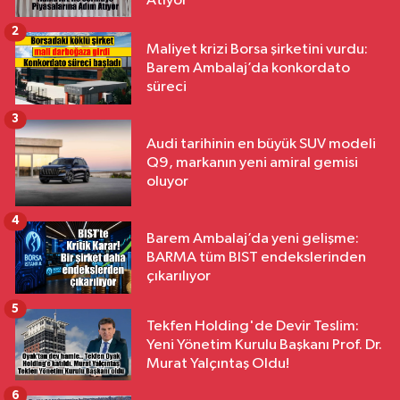
Atıyor
2
Maliyet krizi Borsa şirketini vurdu:
Barem Ambalaj’da konkordato
süreci
3
Audi tarihinin en büyük SUV modeli
Q9, markanın yeni amiral gemisi
oluyor
4
Barem Ambalaj’da yeni gelişme:
BARMA tüm BIST endekslerinden
çıkarılıyor
5
Tekfen Holding'de Devir Teslim:
Yeni Yönetim Kurulu Başkanı Prof. Dr.
Murat Yalçıntaş Oldu!
6