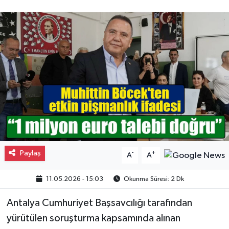
Gayrimenkul
Spor
Eğitim
Paylaş
-
+
A
A
11.05.2026 - 15:03
Okunma Süresi: 2 Dk
Antalya Cumhuriyet Başsavcılığı tarafından
yürütülen soruşturma kapsamında alınan