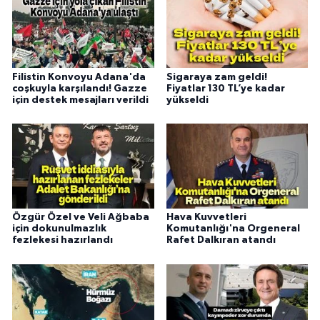
Filistin Konvoyu Adana'da
Sigaraya zam geldi!
coşkuyla karşılandı! Gazze
Fiyatlar 130 TL’ye kadar
için destek mesajları verildi
yükseldi
Özgür Özel ve Veli Ağbaba
Hava Kuvvetleri
için dokunulmazlık
Komutanlığı'na Orgeneral
fezlekesi hazırlandı
Rafet Dalkıran atandı