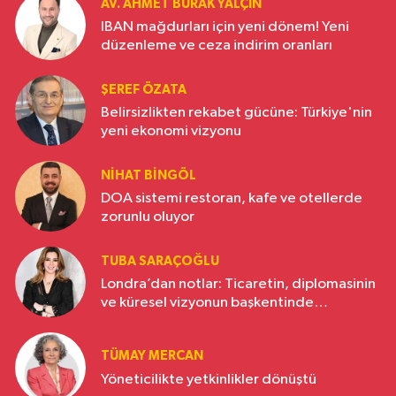
AV. AHMET BURAK YALÇIN
IBAN mağdurları için yeni dönem! Yeni
düzenleme ve ceza indirim oranları
ŞEREF ÖZATA
Belirsizlikten rekabet gücüne: Türkiye'nin
yeni ekonomi vizyonu
NIHAT BINGÖL
DOA sistemi restoran, kafe ve otellerde
zorunlu oluyor
TUBA SARAÇOĞLU
Londra’dan notlar: Ticaretin, diplomasinin
ve küresel vizyonun başkentinde
Türkiye’nin yükselen gücü
TÜMAY MERCAN
Yöneticilikte yetkinlikler dönüştü