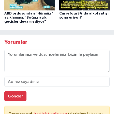
ABD ordusundan "Hürmüz"
CarrefourSA'da alkol satışı
açıklaması: "Boğaz açık,
sona eriyor?
geçişler devam ediyor"
Yorumlar
Gönder
Yorum yazarak
topluluk kurallarımızı
kabul etmiş bulunuyor