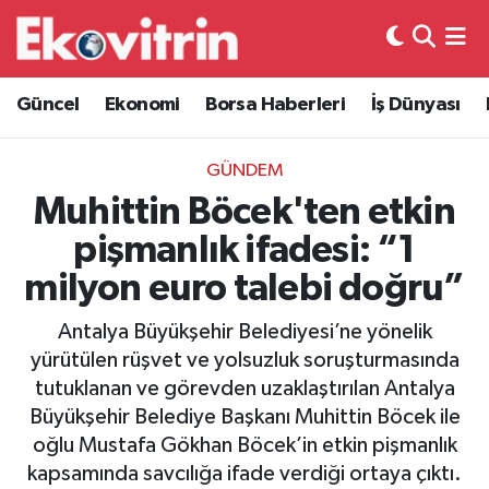
Güncel
Hava Durumu
Güncel
Ekonomi
Borsa Haberleri
İş Dünyası
Ekonomi
Trafik Durumu
GÜNDEM
Borsa Haberleri
Süper Lig Puan Durumu ve Fikstür
Muhittin Böcek'ten etkin
pişmanlık ifadesi: “1
İş Dünyası
Tüm Manşetler
milyon euro talebi doğru”
Lojistik
Son Dakika Haberleri
Antalya Büyükşehir Belediyesi’ne yönelik
yürütülen rüşvet ve yolsuzluk soruşturmasında
Otovitrin
Haber Arşivi
tutuklanan ve görevden uzaklaştırılan Antalya
Büyükşehir Belediye Başkanı Muhittin Böcek ile
Asayiş
oğlu Mustafa Gökhan Böcek’in etkin pişmanlık
kapsamında savcılığa ifade verdiği ortaya çıktı.
Magazin