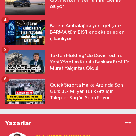
Q9, markanın yeni amiral gemisi
oluyor
4
Barem Ambalaj’da yeni gelişme:
BARMA tüm BIST endekslerinden
çıkarılıyor
5
Tekfen Holding'de Devir Teslim:
Yeni Yönetim Kurulu Başkanı Prof. Dr.
Murat Yalçıntaş Oldu!
6
Quick Sigorta Halka Arzında Son
Gün: 3,7 Milyar TL’lik Arz İçin
Talepler Bugün Sona Eriyor
Yazarlar