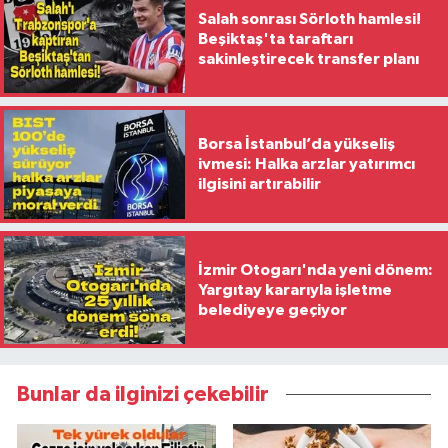
Salah sonrası Sörloth hamlesi!
Beşiktaş'ta taraftarı
sakinleştirecek transfer planı
Borsa İstanbul’da yükseliş
ivmesi: Halka arzlar yatırımcı
ilgisini artırabilir
İzmir Otogarı'nda yeni dönem:
Yargıtay kararıyla işletme
belediyeye geçiyor
Bunlar da ilginizi çekebilir