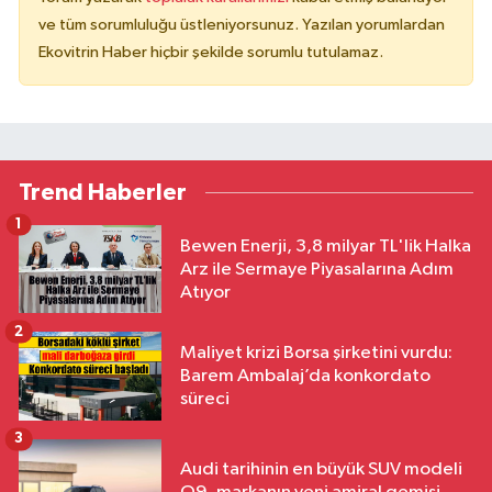
ve tüm sorumluluğu üstleniyorsunuz. Yazılan yorumlardan
Ekovitrin Haber hiçbir şekilde sorumlu tutulamaz.
Trend Haberler
1
Bewen Enerji, 3,8 milyar TL'lik Halka
Arz ile Sermaye Piyasalarına Adım
Atıyor
2
Maliyet krizi Borsa şirketini vurdu:
Barem Ambalaj’da konkordato
süreci
3
Audi tarihinin en büyük SUV modeli