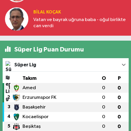
BILAL KOÇAK
Vatan ve bayrak uğruna baba - oğul birlikte
can verdi
Süper Lig Puan Durumu
Süper Lig
#
Takım
O
P
1
Amed
0
0
2
Erzurumspor FK
0
0
3
Başakşehir
0
0
4
Kocaelispor
0
0
5
Beşiktaş
0
0