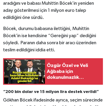
aradığını ve babası Muhittin Böcek’in yeniden
aday gösterilmesi için 1 milyon euro talep
edildiğini öne sürdü.
Böcek, durumu babasına ilettiğini, Muhittin
Böcek’in ise kendisine “Gereğini yap” dediğini
söyledi. Paranın daha sonra bir aracı üzerinden
teslim edildiğini iddia etti.
Özgür Özel ve Veli
Ağbaba için
dokunulmazlık
fezlekesi hazırlandı
“200 bin dolar ve 15 milyon lira destek verildi”
Gökhan Böcek ifadesinde ayrıca, seçim sürecinde