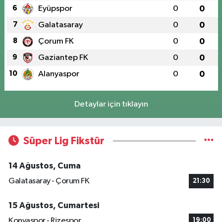
6
Eyüpspor
0
0
7
Galatasaray
0
0
8
Çorum FK
0
0
9
Gaziantep FK
0
0
10
Alanyaspor
0
0
Detaylar için tıklayın
Süper Lig Fikstür
14 Ağustos, Cuma
Galatasaray - Çorum FK
21:30
15 Ağustos, Cumartesi
Konyaspor - Rizespor
19:00