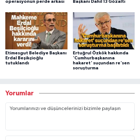
operasyonun perde arkası
Başkanı Dahil 13 Gözaltı
Etimesgut Belediye Başkanı
Ertuğrul Özkök hakkında
Erdal Beşikçioğlu
'Cumhurbaşkanına
tutuklandı
hakaret' suçundan re'sen
soruşturma
Yorumlar