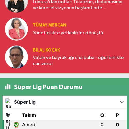
Londra’dan notlar: Ticaretin, diplomasinin
ve küresel vizyonun başkentinde
Türkiye’nin yükselen gücü
TÜMAY MERCAN
Yöneticilikte yetkinlikler dönüştü
BILAL KOÇAK
Vatan ve bayrak uğruna baba - oğul birlikte
can verdi
Süper Lig Puan Durumu
Süper Lig
#
Takım
O
P
1
Amed
0
0