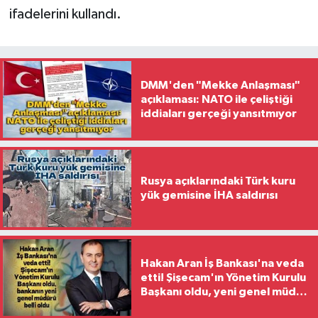
ifadelerini kullandı.
DMM'den "Mekke Anlaşması"
açıklaması: NATO ile çeliştiği
iddiaları gerçeği yansıtmıyor
Rusya açıklarındaki Türk kuru
yük gemisine İHA saldırısı
Hakan Aran İş Bankası'na veda
etti! Şişecam'ın Yönetim Kurulu
Başkanı oldu, yeni genel müdür
belli oldu