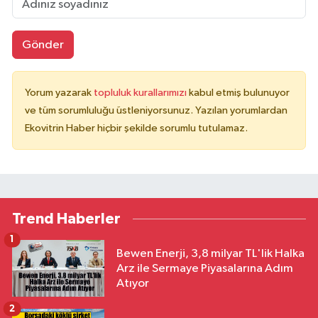
Gönder
Yorum yazarak
topluluk kurallarımızı
kabul etmiş bulunuyor
ve tüm sorumluluğu üstleniyorsunuz. Yazılan yorumlardan
Ekovitrin Haber hiçbir şekilde sorumlu tutulamaz.
Trend Haberler
1
Bewen Enerji, 3,8 milyar TL'lik Halka
Arz ile Sermaye Piyasalarına Adım
Atıyor
2