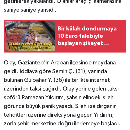
getirilerek yakalandı. O anlar araç içi kamerasına
saniye saniye yansıdı.
Bir külah dondurmaya
10 Euro talebiyle
başlayan şikayet
işletmeyi kapattırdı
Olay, Gaziantep’in Araban ilçesinde meydana
geldi. İddiaya göre Semih Ç. (31), yanında
bulunan Gülbahar Y. (36) ile birlikte internet
üzerinden taksi çağırdı. Olay yerine gelen taksi
şoförü Ramazan Yıldırım, şahsın elindeki silahı
görünce büyük panik yaşadı. Silahlı saldırganın
tehditleri üzerine direksiyona geçen Yıldırım,
zorla şehir merkezine doğru ilerlemeye başladı.