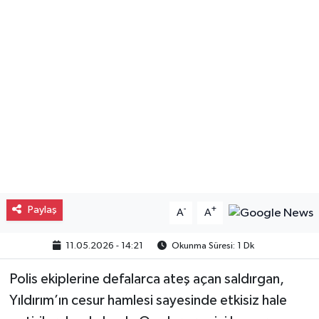
Gayrimenkul
Spor
Eğitim
Paylaş
-
+
A
A
11.05.2026 - 14:21
Okunma Süresi: 1 Dk
Polis ekiplerine defalarca ateş açan saldırgan,
Yıldırım’ın cesur hamlesi sayesinde etkisiz hale