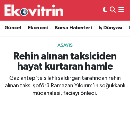
Güncel
Hava Durumu
Güncel
Ekonomi
Borsa Haberleri
İş Dünyası
Ekonomi
Trafik Durumu
ASAYIŞ
Borsa Haberleri
Süper Lig Puan Durumu ve Fikstür
Rehin alınan taksiciden
hayat kurtaran hamle
İş Dünyası
Tüm Manşetler
Gaziantep’te silahlı saldırgan tarafından rehin
Lojistik
Son Dakika Haberleri
alınan taksi şoförü Ramazan Yıldırım’ın soğukkanlı
müdahalesi, faciayı önledi.
Otovitrin
Haber Arşivi
Asayiş
Magazin