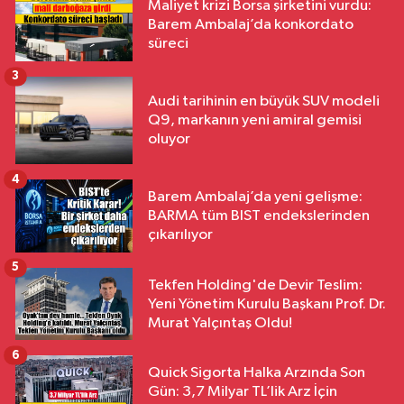
Maliyet krizi Borsa şirketini vurdu:
Barem Ambalaj’da konkordato
süreci
3
Audi tarihinin en büyük SUV modeli
Q9, markanın yeni amiral gemisi
oluyor
4
Barem Ambalaj’da yeni gelişme:
BARMA tüm BIST endekslerinden
çıkarılıyor
5
Tekfen Holding'de Devir Teslim:
Yeni Yönetim Kurulu Başkanı Prof. Dr.
Murat Yalçıntaş Oldu!
6
Quick Sigorta Halka Arzında Son
Gün: 3,7 Milyar TL’lik Arz İçin