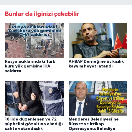
Bunlar da ilginizi çekebilir
Rusya açıklarındaki Türk
AHBAP Derneğine üç kişilik
kuru yük gemisine İHA
kayyım heyeti atandı
saldırısı
16 ilde düzenlenen ve 72
Menderes Belediyesi'ne
şüphelini gözaltına alındığı
Rüşvet ve İrtikap
sahte vatandaşlık
Operasyonu: Belediye