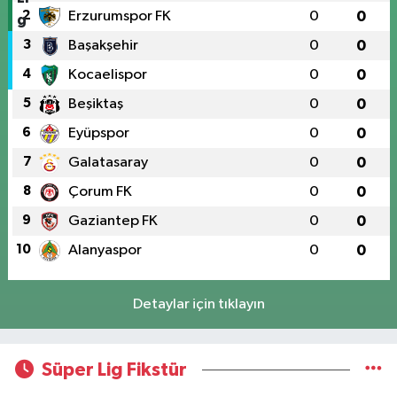
2
Erzurumspor FK
0
0
3
Başakşehir
0
0
4
Kocaelispor
0
0
5
Beşiktaş
0
0
6
Eyüpspor
0
0
7
Galatasaray
0
0
8
Çorum FK
0
0
9
Gaziantep FK
0
0
10
Alanyaspor
0
0
Detaylar için tıklayın
Süper Lig Fikstür