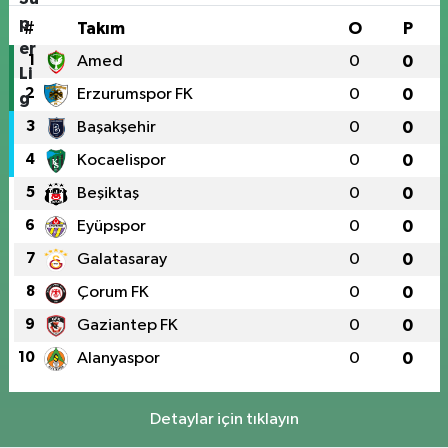
#
Takım
O
P
1
Amed
0
0
2
Erzurumspor FK
0
0
3
Başakşehir
0
0
4
Kocaelispor
0
0
5
Beşiktaş
0
0
6
Eyüpspor
0
0
7
Galatasaray
0
0
8
Çorum FK
0
0
9
Gaziantep FK
0
0
10
Alanyaspor
0
0
Detaylar için tıklayın