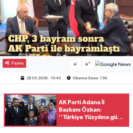
Gayrimenkul
Spor
Eğitim
Paylaş
-
+
A
A
28.05.2026 - 10:45
Okunma Süresi: 1 Dk
AK Parti Adana İl
Başkanı Özkan:
''Türkiye Yüzyılına güçlü
teşkilatımızla
yürüyoruz'