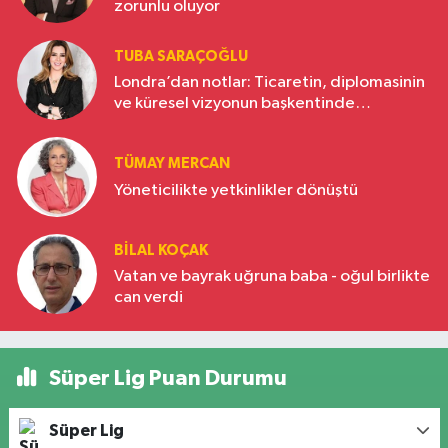
zorunlu oluyor
TUBA SARAÇOĞLU
Londra’dan notlar: Ticaretin, diplomasinin
ve küresel vizyonun başkentinde
Türkiye’nin yükselen gücü
TÜMAY MERCAN
Yöneticilikte yetkinlikler dönüştü
BILAL KOÇAK
Vatan ve bayrak uğruna baba - oğul birlikte
can verdi
Süper Lig Puan Durumu
Süper Lig