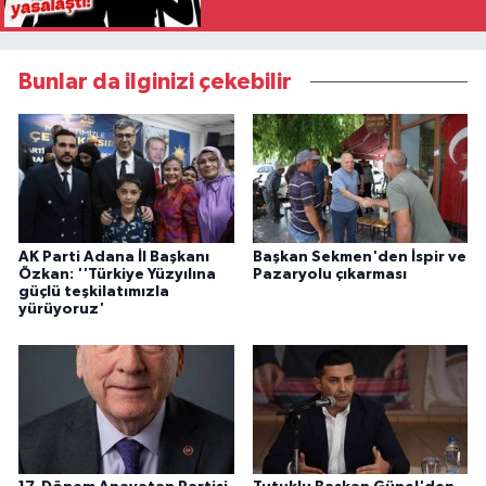
Bunlar da ilginizi çekebilir
AK Parti Adana İl Başkanı
Başkan Sekmen'den İspir ve
Özkan: ''Türkiye Yüzyılına
Pazaryolu çıkarması
güçlü teşkilatımızla
yürüyoruz'