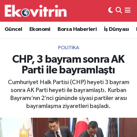
Güncel
Hava Durumu
Güncel
Ekonomi
Borsa Haberleri
İş Dünyası
Ekonomi
Trafik Durumu
POLITIKA
Borsa Haberleri
Süper Lig Puan Durumu ve Fikstür
CHP, 3 bayram sonra AK
Parti ile bayramlaştı
İş Dünyası
Tüm Manşetler
Cumhuriyet Halk Partisi (CHP) heyeti 3 bayram
Lojistik
Son Dakika Haberleri
sonra AK Parti heyeti ile bayramlaştı. Kurban
Bayramı’nın 2’nci gününde siyasi partiler arası
Otovitrin
Haber Arşivi
bayramlaşma ziyaretleri başladı.
Asayiş
Magazin