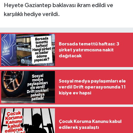
Heyete Gaziantep baklavası ikram edildi ve
karşılıklı hediye verildi.
Borsada temettü haftası: 3
şirket yatırımcısına nakit
dağıtacak
Sosyal medya paylaşımları ele
verdi! Drift operasyonunda 11
kişiye ev hapsi
Çocuk Koruma Kanunu kabul
edilerek yasalaştı