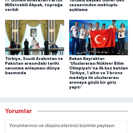
17. Dönem Anavatan Partisi
Tutuklu Başkan Günel'den
Milletvekili Akpak, toprağa
cezaevinden mektuplu
verildi
açıklama
Türkiye, Suudi Arabistan ve
Bakan Bayraktar:
Pakistan arasındaki tarihi
'Uluslararası Nükleer Bilim
savunma anlaşması dünya
Olimpiyatı'na ilk kez katılan
basınında
Türkiye, 1 altın ve 3 bronz
madalya ile uluslararası
arenaya güçlü bir giriş
yaptı'
Yorumlar