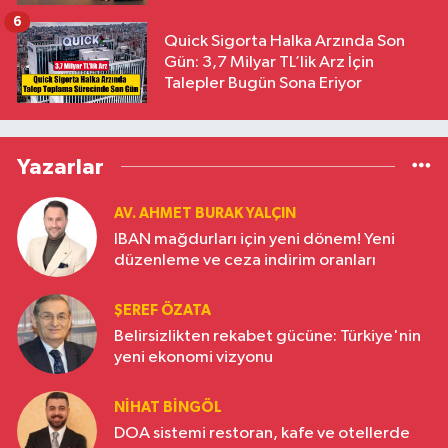
6
Quick Sigorta Halka Arzında Son
Gün: 3,7 Milyar TL’lik Arz İçin
Talepler Bugün Sona Eriyor
Yazarlar
AV. AHMET BURAK YALÇIN
IBAN mağdurları için yeni dönem! Yeni
düzenleme ve ceza indirim oranları
ŞEREF ÖZATA
Belirsizlikten rekabet gücüne: Türkiye'nin
yeni ekonomi vizyonu
NIHAT BINGÖL
DOA sistemi restoran, kafe ve otellerde