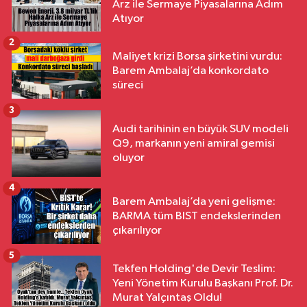
Arz ile Sermaye Piyasalarına Adım
Atıyor
2
Maliyet krizi Borsa şirketini vurdu:
Barem Ambalaj’da konkordato
süreci
3
Audi tarihinin en büyük SUV modeli
Q9, markanın yeni amiral gemisi
oluyor
4
Barem Ambalaj’da yeni gelişme:
BARMA tüm BIST endekslerinden
çıkarılıyor
5
Tekfen Holding'de Devir Teslim:
Yeni Yönetim Kurulu Başkanı Prof. Dr.
Murat Yalçıntaş Oldu!