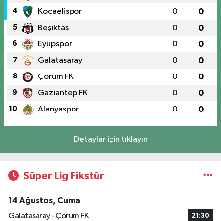
4
Kocaelispor
0
0
5
Beşiktaş
0
0
6
Eyüpspor
0
0
7
Galatasaray
0
0
8
Çorum FK
0
0
9
Gaziantep FK
0
0
10
Alanyaspor
0
0
Detaylar için tıklayın
Süper Lig Fikstür
14 Ağustos, Cuma
Galatasaray - Çorum FK
21:30