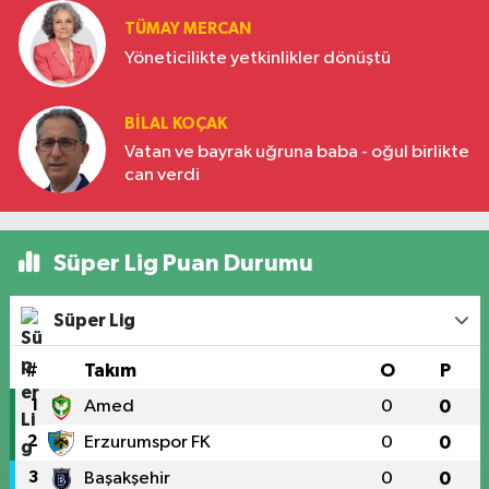
TÜMAY MERCAN
Yöneticilikte yetkinlikler dönüştü
BILAL KOÇAK
Vatan ve bayrak uğruna baba - oğul birlikte
can verdi
Süper Lig Puan Durumu
Süper Lig
#
Takım
O
P
1
Amed
0
0
2
Erzurumspor FK
0
0
3
Başakşehir
0
0