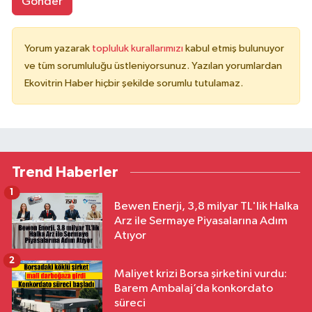
Gönder
Yorum yazarak
topluluk kurallarımızı
kabul etmiş bulunuyor
ve tüm sorumluluğu üstleniyorsunuz. Yazılan yorumlardan
Ekovitrin Haber hiçbir şekilde sorumlu tutulamaz.
Trend Haberler
1
Bewen Enerji, 3,8 milyar TL'lik Halka
Arz ile Sermaye Piyasalarına Adım
Atıyor
2
Maliyet krizi Borsa şirketini vurdu:
Barem Ambalaj’da konkordato
süreci