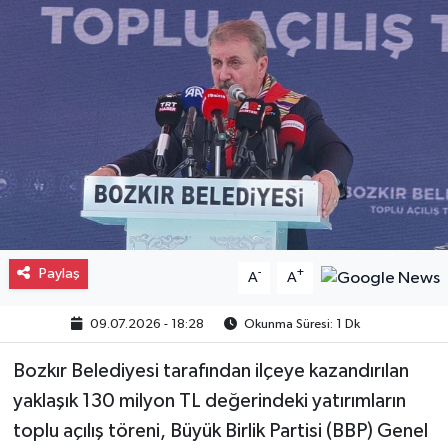
Gayrimenkul
Spor
Eğitim
Paylaş
-
+
A
A
09.07.2026 - 18:28
Okunma Süresi: 1 Dk
Bozkır Belediyesi tarafından ilçeye kazandırılan
yaklaşık 130 milyon TL değerindeki yatırımların
toplu açılış töreni, Büyük Birlik Partisi (BBP) Genel