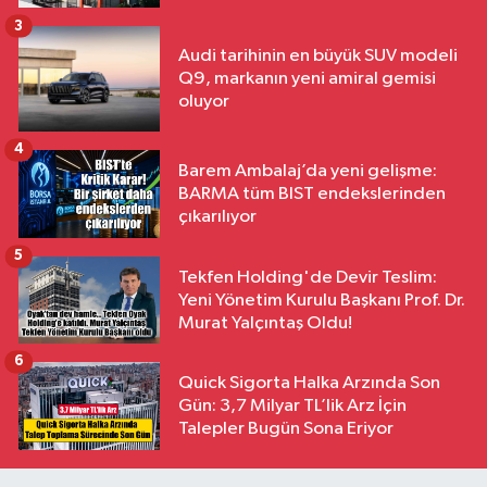
3
Audi tarihinin en büyük SUV modeli
Q9, markanın yeni amiral gemisi
oluyor
4
Barem Ambalaj’da yeni gelişme:
BARMA tüm BIST endekslerinden
çıkarılıyor
5
Tekfen Holding'de Devir Teslim:
Yeni Yönetim Kurulu Başkanı Prof. Dr.
Murat Yalçıntaş Oldu!
6
Quick Sigorta Halka Arzında Son
Gün: 3,7 Milyar TL’lik Arz İçin
Talepler Bugün Sona Eriyor