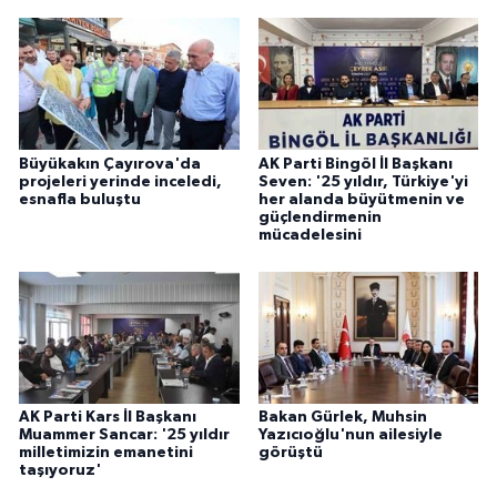
Büyükakın Çayırova'da
AK Parti Bingöl İl Başkanı
projeleri yerinde inceledi,
Seven: '25 yıldır, Türkiye'yi
esnafla buluştu
her alanda büyütmenin ve
güçlendirmenin
mücadelesini
AK Parti Kars İl Başkanı
Bakan Gürlek, Muhsin
Muammer Sancar: '25 yıldır
Yazıcıoğlu'nun ailesiyle
milletimizin emanetini
görüştü
taşıyoruz'