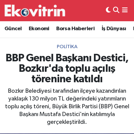
Güncel
Hava Durumu
Güncel
Ekonomi
Borsa Haberleri
İş Dünyası
Ekonomi
Trafik Durumu
POLITIKA
Borsa Haberleri
Süper Lig Puan Durumu ve Fikstür
BBP Genel Başkanı Destici,
Bozkır'da toplu açılış
İş Dünyası
Tüm Manşetler
törenine katıldı
Lojistik
Son Dakika Haberleri
Bozkır Belediyesi tarafından ilçeye kazandırılan
yaklaşık 130 milyon TL değerindeki yatırımların
Otovitrin
Haber Arşivi
toplu açılış töreni, Büyük Birlik Partisi (BBP) Genel
Başkanı Mustafa Destici'nin katılımıyla
Asayiş
gerçekleştirildi.
Magazin