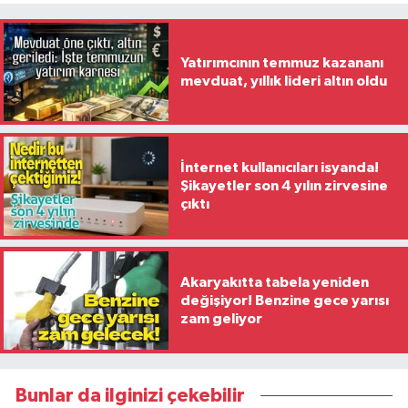
Yatırımcının temmuz kazananı
mevduat, yıllık lideri altın oldu
İnternet kullanıcıları isyanda!
Şikayetler son 4 yılın zirvesine
çıktı
Akaryakıtta tabela yeniden
değişiyor! Benzine gece yarısı
zam geliyor
Bunlar da ilginizi çekebilir