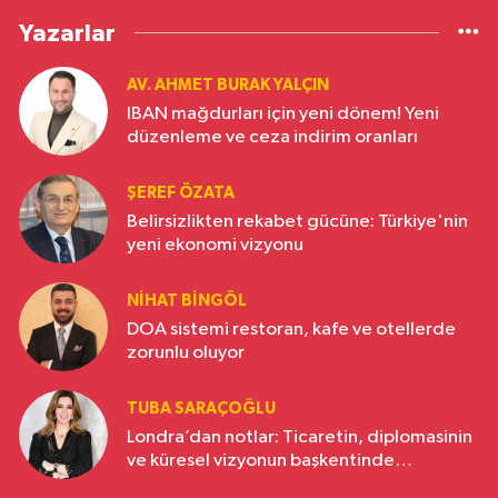
Yazarlar
AV. AHMET BURAK YALÇIN
IBAN mağdurları için yeni dönem! Yeni
düzenleme ve ceza indirim oranları
ŞEREF ÖZATA
Belirsizlikten rekabet gücüne: Türkiye'nin
yeni ekonomi vizyonu
NIHAT BINGÖL
DOA sistemi restoran, kafe ve otellerde
zorunlu oluyor
TUBA SARAÇOĞLU
Londra’dan notlar: Ticaretin, diplomasinin
ve küresel vizyonun başkentinde
Türkiye’nin yükselen gücü